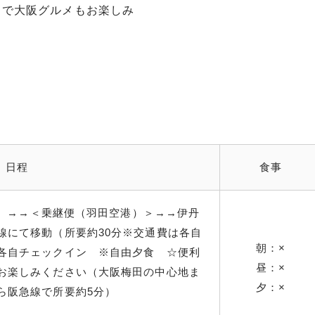
自で大阪グルメもお楽しみ
日程
食事
分発）→→＜乗継便（羽田空港）＞→→伊丹
線にて移動（所要約30分※交通費は各自
朝：×
各自チェックイン ※自由夕食 ☆便利
昼：×
お楽しみください（大阪梅田の中心地ま
夕：×
ら阪急線で所要約5分）