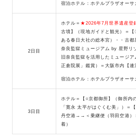
宿泊ホテル：ホテルプラザオーサ
ホテル＝
★2026年7月世界遺産
古墳】（現地ガイドと観光）＝【〇
ある春日大社の総本宮）・・古都
奈良監獄ミュージアム by 星野リ
2日目
旧奈良監獄を活用したミュージア
正倉院展」鑑賞）＝大阪市内【連
宿泊ホテル：ホテルプラザオーサ
ホテル＝【○京都御所】（御所内
「寛永 太平がはぐくむ美」）＝
3日目
丹空港
→→＜乗継便（羽田空港）＞
着）