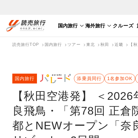
国内旅行
海外旅行
クルーズ
国内旅行トップ
海外旅行トップ
読売旅行TOP
国内旅行
ツアー
東北
秋田
近畿
【秋
バスツアーを探す
海外特集から探す
テーマから探す
国内旅行
添乗員同行
1名参加OK
【秋田空港発】 ＜202
良飛鳥・「第78回 正
都とNEWオープン「奈良