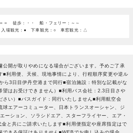
：＝＝ 徒歩：・・ 船・フェリー：～～
 入場観光：● 下車観光：○ 車窓観光：△
遽公開が取りやめになる場合がございます。予めご了承
ます■利用便、天候、現地事情により、行程順序変更や逆ル
から3日目伊丹空港まで同行■宿泊施設：特別な記載がな
望はお受けできません）■利用バス会社：2.3日目さや
ださい）■バスガイド：同行いたしません■利用航空会
琉球エアーコミューター、日本トランスオーシャン、ジ
ビエーション、ソラシドエア、スターフライヤー、エア・
代金と共にご請求いたします■利用便指定や座席指定はで
保できる保証はありません■WEBでお申し込みの場合、