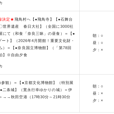
カ
登録決定★
飛鳥村へ【●飛鳥寺】【●石舞台
世界遺産 春日大社】（全国に3000社
屋にて（和食「奈良三昧」の昼食）＝【●
朝：○
ゾート】（2026年4月開館！重要文化財・
昼：○
ム）＝【●奈良国立博物館】（「第78回
夕：×
泊】※自由夕食
カ
の参観）＝【●京都文化博物館】（特別展
朝：○
【●二条城】（寛永行幸ゆかりの城）＝伊
昼：×
→→秋田空港（17時30分～21時30分
夕：×