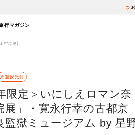
旅行マガジン
田空港発】
個人旅行（ブーケ）を探す
テーマから探す
ホテル・宿を探
写真から探す
写真から探す
周遊観光付
6年限定＞いにしえロマン奈
倉院展」・寛永行幸の古都京
監獄ミュージアム by 星