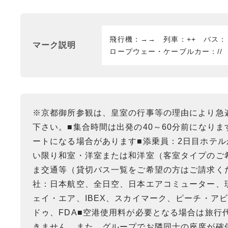
飛行機：→→ 列車：++ バス
マーク説明
ロープウェー・ケーブルカー：//
※京都御所参観は、皇室の行事等の理由により急
下さい。■集合時間は出発の40～60分前になり
ートになる場合があります■添乗員：2日目ホテル
い限り和室・洋室または和洋室（客室タイプのご希
ま交通等（貸切バス一覧をご希望の方はご請求く
社：日本航空、全日空、日本エアコミューター、
ェイ・エア、IBEX、スカイマーク、ピーチ・ア
ドゥ、FDA■空港使用料が必要となる場合は旅行
きません。また、グループでお隣同士の座席が確