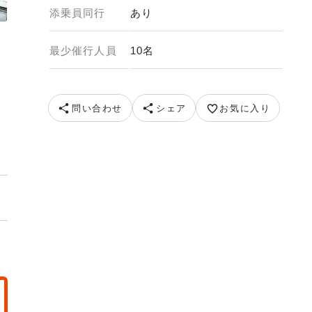
添乗員同行
あり
最少催行人員
10名
ル 提供元 京都タワーホテル
問い合わせ
シェア
お気に入り