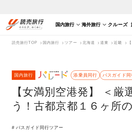
国内旅行
海外旅行
クルーズ
国内旅行トップ
海外旅行トップ
読売旅行TOP
国内旅行
ツアー
北海道
道東
近畿
【
バスツアーを探す
海外特集から探す
テーマから探す
国内旅行
添乗員同行
バスガイド同
【女満別空港発】 ＜厳
う！古都京都１６ヶ所の
# バスガイド同行ツアー