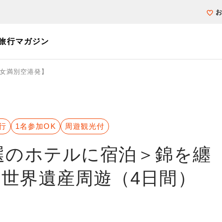
旅行マガジン
女満別空港発】
個人旅行（ブーケ）を探す
テーマから探す
ホテル・宿を探
写真から探す
写真から探す
行
1名参加OK
周遊観光付
選のホテルに宿泊＞錦を纏
世界遺産周遊（4日間）