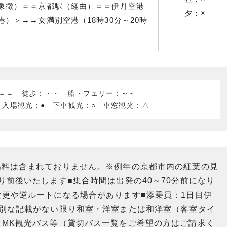
象徴）＝＝
京都駅（経由）＝＝伊丹空港
夕：×
）＞→→女満別空港（18時30分～20時
：＝＝ 徒歩：・・ 船・フェリー：～～
 入場観光：● 下車観光：○ 車窓観光：△
場料は含まれておりません。※例年の京都市内の紅葉の見
り前後いたします■集合時間は出発の40～70分前になり
変更や逆ルートになる場合があります■添乗員：1日目伊
特別な記載がない限り和室・洋室または和洋室（客室タイ
：MK観光バス等（貸切バス一覧をご希望の方はご請求く