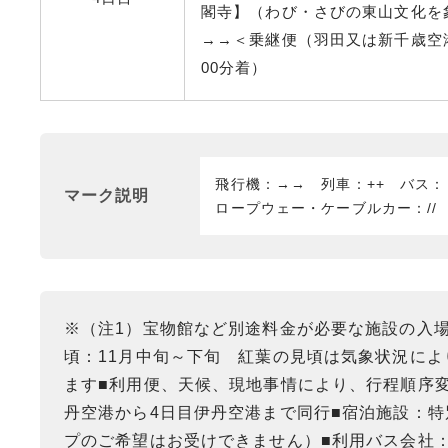
閣寺】（わび・さびの東山文化を
→→＜乗継便（羽田又は新千歳空港
00分着）
飛行機：→→ 列車：++ バス
マーク説明
ロープウェー・ケーブルカー：//
※（注1）宝物館など別途料金が必要な施設の入
頃：11月中旬～下旬 紅葉の見頃は気象状況によ
ます■利用便、天候、現地事情により、行程順序
丹空港から4日目伊丹空港まで同行■宿泊施設：
プのご希望はお受けできません）■利用バス会社