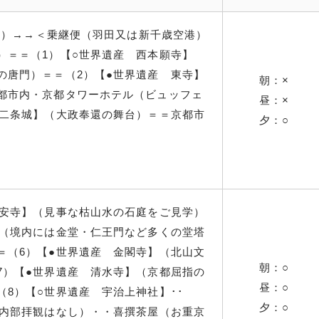
分発）→→＜乗継便（羽田又は新千歳空港）
）＝＝（1）【○世界遺産 西本願寺】
の唐門）＝＝（2）【●世界遺産 東寺】
朝：×
都市内・京都タワーホテル（ビュッフェ
昼：×
 二条城】（大政奉還の舞台）＝＝京都市
夕：○
龍安寺】（見事な枯山水の石庭をご見学）
】（境内には金堂・仁王門など多くの堂塔
＝（6）【●世界遺産 金閣寺】（北山文
朝：○
7）【●世界遺産 清水寺】（京都屈指の
昼：○
8）【○世界遺産 宇治上神社】･･
夕：○
※内部拝観はなし）・・喜撰茶屋（お重京