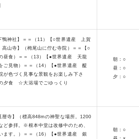
】
下鴨神社】＝＝（11）【○世界遺産 上賀
 高山寺】（栂尾山に佇む寺院）＝＝【○
の昼食）＝＝（13）【●世界遺産 天龍
朝：○
をご見物）＝＝（14）【●世界遺産 醍
昼：○
院が色づく見事な景観をお楽しみ下さ
夕：○
の夕食 ☆大浴場でごゆっくり
暦寺】（標高848mの神聖な場所。1200
など参拝。※根本中堂は改修中のため、
朝：○
います。）＝＝（16）【●世界遺産 銀
昼：×