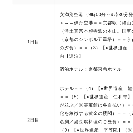
女満別空港（9時00分～9時30
＞→→伊丹空港＝＝京都駅（経由
（浄土真宗本願寺派の本山。国宝
（京都のシンボル五重塔）＝＝京
1日目
の夕食）＝＝（3）【●世界遺産
内【連泊】
宿泊ホテル：京都東急ホテル
ホテル＝＝（4）【●世界遺産 
＝＝（5）【●世界遺産 仁和寺
が並ぶ／※霊宝館は各自払い）＝
化を象徴する黄金の楼閣）＝＝（
2日目
名刹／湯豆腐料理のご昼食）＝＝（
（9）【●世界遺産 平等院】（