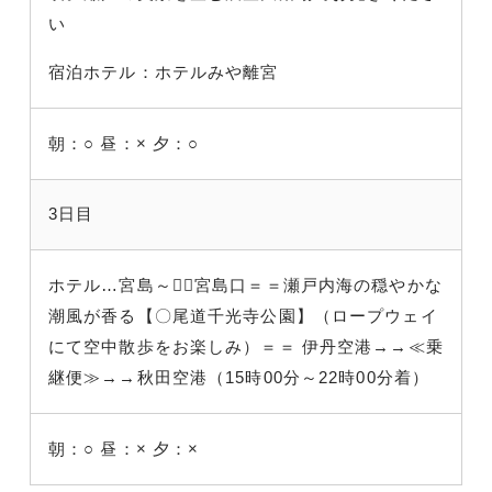
い
宿泊ホテル：ホテルみや離宮
朝：○
昼：×
夕：○
3日目
ホテル…宮島～～宮島口＝＝瀬戸内海の穏やかな
潮風が香る【〇尾道千光寺公園】（ロープウェイ
にて空中散歩をお楽しみ）＝＝ 伊丹空港→→≪乗
継便≫→→秋田空港（15時00分～22時00分着）
朝：○
昼：×
夕：×