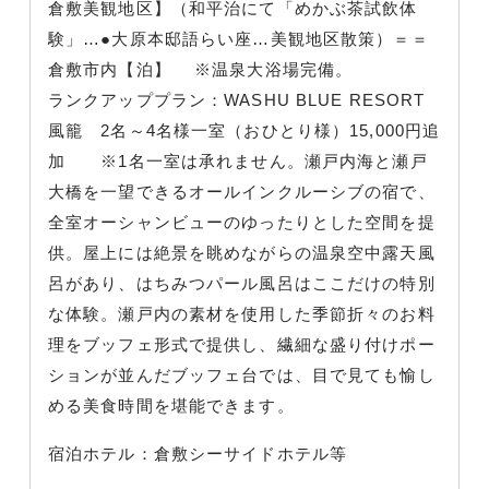
倉敷美観地区】（和平治にて「めかぶ茶試飲体
験」…●大原本邸語らい座…美観地区散策）＝＝
倉敷市内【泊】 ※温泉大浴場完備。
ランクアッププラン：WASHU BLUE RESORT
風籠 2名～4名様一室（おひとり様）15,000円追
加 ※1名一室は承れません。瀬戸内海と瀬戸
大橋を一望できるオールインクルーシブの宿で、
全室オーシャンビューのゆったりとした空間を提
供。屋上には絶景を眺めながらの温泉空中露天風
呂があり、はちみつパール風呂はここだけの特別
な体験。瀬戸内の素材を使用した季節折々のお料
理をブッフェ形式で提供し、繊細な盛り付けポー
ションが並んだブッフェ台では、目で見ても愉し
める美食時間を堪能できます。
宿泊ホテル：倉敷シーサイドホテル等