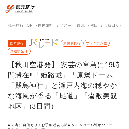
国内旅行トップ
海外旅行トップ
読売旅行TOP
国内旅行
ツアー
東北
秋田
【秋田空港発
バスツアー
海外特集か
個人旅行
テーマから
ホテル・宿
写真から探
国内特集か
国内旅行
を探す
ら探す
（ブーケ）
探す
添乗員同行
を探す
す
プレミアム旅
ら探す
を探す
周遊観光付
テーマから
写真から探
【秋田空港発】 安芸の宮島に19時
探す
す
間滞在‼「姫路城」「原爆ドーム」
「嚴島神社」と瀬戸内海の穏やか
な海風が香る「尾道」「倉敷美観
地区」(3日間）
# 内容に自信あり！お手頃感ある旅
# タイムセール対象ツアー