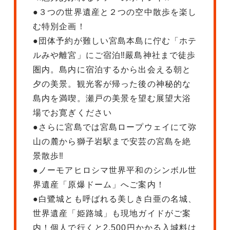
●３つの世界遺産と２つの空中散歩を楽し
む特別企画！
●団体予約が難しい宮島本島に佇む「ホテ
ルみや離宮」にご宿泊‼嚴島神社まで徒歩
圏内。島内に宿泊するから出会える朝と
夕の美景。観光客が帰った後の神秘的な
島内を満喫。瀬戸の美景を望む展望大浴
場でお寛ぎください
●さらに宮島では宮島ロープウェイにて弥
山の麓から獅子岩駅まで安芸の宮島を絶
景散歩‼
●ノーモアヒロシマ世界平和のシンボル世
界遺産「原爆ドーム」へご案内！
●白鷺城とも呼ばれる美しき白亜の名城、
世界遺産「姫路城」も現地ガイドがご案
内！個人で行くと2,500円かかる入城料は