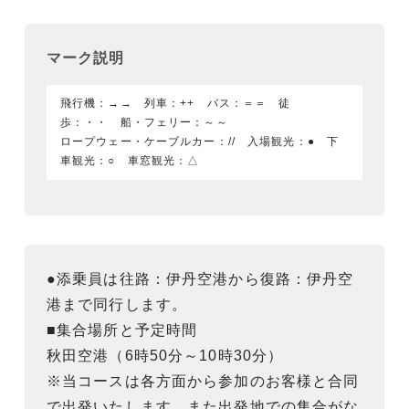
マーク説明
飛行機：→→ 列車：++ バス：＝＝ 徒
歩：・・ 船・フェリー：～～
ロープウェー・ケーブルカー：// 入場観光：● 下
車観光：○ 車窓観光：△
●添乗員は往路：伊丹空港から復路：伊丹空
港まで同行します。
■集合場所と予定時間
秋田空港（6時50分～10時30分）
※当コースは各方面から参加のお客様と合同
で出発いたします。また出発地での集合がな