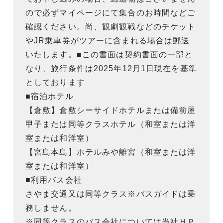
ので必ずマイページにて集合のお時間などご
確認ください。尚、観劇観戦などのチケット
やJR乗車券がツアーに含まれる場合は郵送
いたします。■この書面は契約書面の一部と
なり、旅行条件は2025年12月1日現在を基準
としております
■宿泊ホテル
【倉敷】倉敷シーサイドホテルまたは備前屋
甲子または同等クラスホテル（和室または洋
室または和洋室）
【宮島本島】ホテルみや離宮（和室または洋
室または和洋室）
■利用バス会社
さやま交通又は同等クラス※バスガイドは乗
務しません。
※同等クラスのバス会社については当社ＨＰ