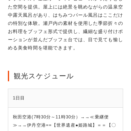
た空間を提供。屋上には絶景を眺めながらの温泉空
中露天風呂があり、はちみつパール風呂はここだけ
の特別な体験。瀬戸内の素材を使用した季節折々の
お料理をブッフェ形式で提供し、繊細な盛り付けポ
ーションが並んだブッフェ台では、目で見ても愉し
める美食時間を堪能できます。
観光スケジュール
1日目
秋田空港(7時30分～11時30分）→→≪乗継便
≫→→伊丹空港==【世界遺産●姫路城】＝＝【〇