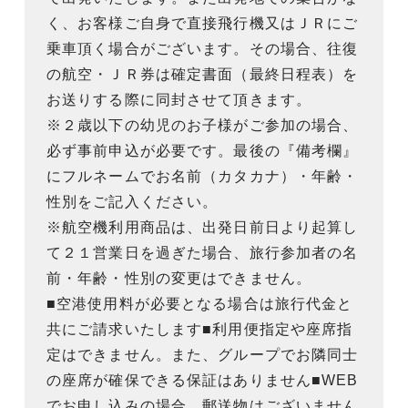
く、お客様ご自身で直接飛行機又はＪＲにご
乗車頂く場合がございます。その場合、往復
の航空・ＪＲ券は確定書面（最終日程表）を
お送りする際に同封させて頂きます。
※２歳以下の幼児のお子様がご参加の場合、
必ず事前申込が必要です。最後の『備考欄』
にフルネームでお名前（カタカナ）・年齢・
性別をご記入ください。
※航空機利用商品は、出発日前日より起算し
て２１営業日を過ぎた場合、旅行参加者の名
前・年齢・性別の変更はできません。
■空港使用料が必要となる場合は旅行代金と
共にご請求いたします■利用便指定や座席指
定はできません。また、グループでお隣同士
の座席が確保できる保証はありません■WEB
でお申し込みの場合、郵送物はございません