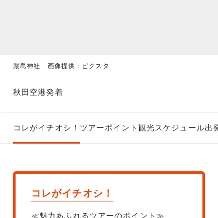
嚴島神社 画像提供：ピクスタ
秋田空港発着
コレがイチオシ！
ツアーポイント
観光スケジュール
出
コレがイチオシ！
≪魅力あふれるツアーのポイント≫