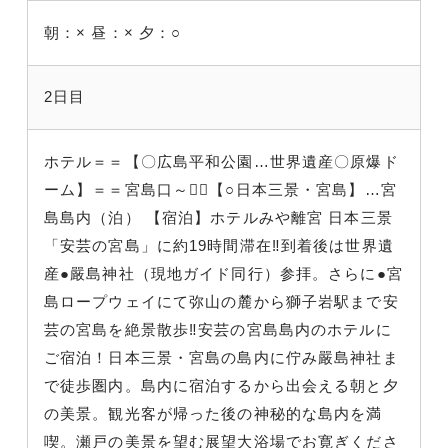
朝：×
昼：×
夕：○
2日目
ホテル＝＝【〇広島平和公園…世界遺産〇原爆ド
ーム】＝＝宮島口～～【○日本三景・宮島】…宮
島島内（泊） 【宿泊】ホテルみや離宮 日本三景
「安芸の宮島」に約19時間滞在‼到着後は世界遺
産●嚴島神社（現地ガイド同行）参拝。さらに●宮
島ロープウェイにて弥山の麓から獅子岩駅まで安
芸の宮島を絶景散歩‼安芸の宮島島内のホテルに
ご宿泊！日本三景・宮島の島内に佇み嚴島神社ま
で徒歩圏内。島内に宿泊するから出会える朝と夕
の美景。観光客が帰った後の神秘的な島内を満
喫。瀬戸の美景を望む展望大浴場でお寛ぎくださ