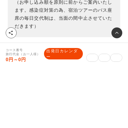
（お申し込み順を原則に前からご案内いたし
ます。感染症対策の為、宿泊ツアーのバス座
席の毎日交代制は、当面の間中止させていた
だきます）
シ
ェ
ア
コース番号
出発日カレンダ
旅行代金（お一人様）
ー
0円～0円
重要事項説明
※上記は基本日程であり、ご出発日・利用
便・現地バス発着地により宿泊及び観光箇所
が入れ替わる場合がございます。またその場
合は走行距離も変更となります。 現地バス
発着地が併記されている場合は、先頭に記載