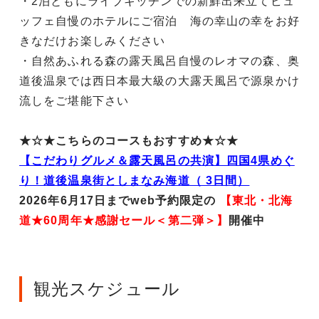
・2泊ともにライブキッチンでの新鮮出来立てビュ
ッフェ自慢のホテルにご宿泊 海の幸山の幸をお好
きなだけお楽しみください
・自然あふれる森の露天風呂自慢のレオマの森、奥
道後温泉では西日本最大級の大露天風呂で源泉かけ
流しをご堪能下さい
★☆★こちらのコースもおすすめ★☆★
【こだわりグルメ＆露天風呂の共演】四国4県めぐ
り！道後温泉街としまなみ海道（ 3日間）
2026年6月17日までweb予約限定の
【東北・北海
道★60周年★感謝セール＜第二弾＞】
開催中
観光スケジュール