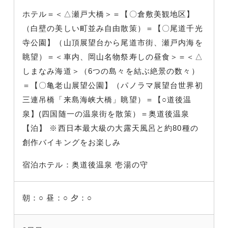
ホテル＝＜△瀬戸大橋＞＝【〇倉敷美観地区】
（白壁の美しい町並み自由散策）＝【〇尾道千光
寺公園】（山頂展望台から尾道市街、瀬戸内海を
眺望）＝＜車内、岡山名物祭寿しの昼食＞＝＜△
しまなみ海道＞（6つの島々を結ぶ絶景の数々）
＝【〇亀老山展望公園】（パノラマ展望台世界初
三連吊橋「来島海峡大橋」眺望）＝【○道後温
泉】(四国随一の温泉街を散策）＝奥道後温泉
【泊】 ※西日本最大級の大露天風呂と約80種の
創作バイキングをお楽しみ
宿泊ホテル：奥道後温泉 壱湯の守
朝：○
昼：○
夕：○