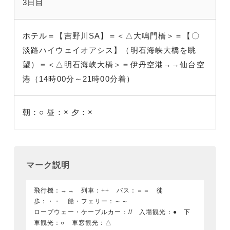
3日目
ホテル＝【吉野川SA】＝＜△大鳴門橋＞＝【〇
淡路ハイウェイオアシス】（明石海峡大橋を眺
望）＝＜△明石海峡大橋＞＝伊丹空港
→→仙台空
港（14時00分～21時00分着）
朝：○
昼：×
夕：×
マーク説明
飛行機：→→ 列車：++ バス：＝＝ 徒
歩：・・ 船・フェリー：～～
ロープウェー・ケーブルカー：// 入場観光：● 下
車観光：○ 車窓観光：△