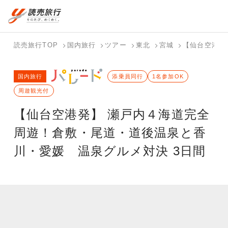
国内旅行トップ
海外旅行トップ
読売旅行TOP
国内旅行
ツアー
東北
宮城
【仙台空港発
バスツアー
海外特集か
個人旅行
テーマから
ホテル・宿
写真から探
国内特集か
国内旅行
を探す
ら探す
（ブーケ）
探す
添乗員同行
を探す
す
1名参加OK
ら探す
を探す
周遊観光付
テーマから
写真から探
【仙台空港発】 瀬戸内４海道完全
探す
す
周遊！倉敷・尾道・道後温泉と香
川・愛媛 温泉グルメ対決 3日間