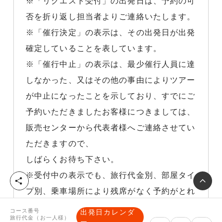
※「リクエスト受付」の出発日は、予約の可
否を折り返し担当者よりご連絡いたします。
※「催行決定」の表示は、その出発日が出発
確定していることを表しています。
※「催行中止」の表示は、最少催行人員に達
しなかった、又はその他の事由によりツアー
が中止になったことを示しており、すでにご
予約いただきましたお客様につきましては、
販売センターから代表者様へご連絡させてい
ただきますので、
しばらくお待ち下さい。
※受付中の表示でも、旅行代金別、部屋タイ
シ
プ別、乗車場所により残席がなく予約がとれ
ェ
ア
ない場合があります。
コース番号
出発日カレンダ
旅行代金（お一人様）