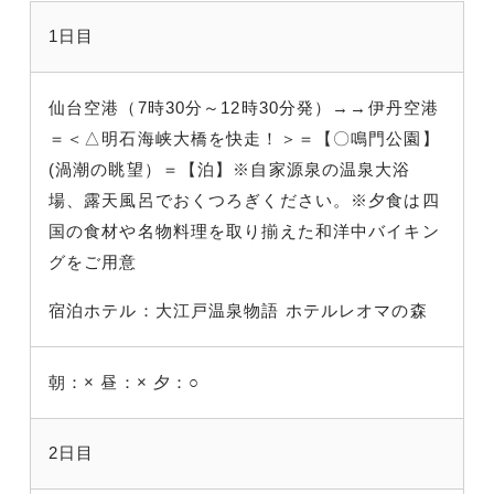
1日目
仙台空港（7時30分～12時30分発）→→伊丹空港
＝＜△明石海峡大橋を快走！＞＝【〇鳴門公園】
(渦潮の眺望）＝【泊】※自家源泉の温泉大浴
場、露天風呂でおくつろぎください。※夕食は四
国の食材や名物料理を取り揃えた和洋中バイキン
グをご用意
宿泊ホテル：大江戸温泉物語 ホテルレオマの森
朝：×
昼：×
夕：○
2日目