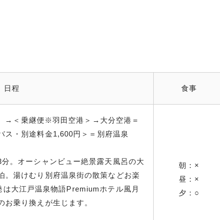
日程
食事
分発）→＜乗継便※羽田空港＞→大分空港＝
ス・別途料金1,600円＞＝別府温泉
3分。オーシャンビュー絶景露天風呂の大
朝：×
泊。湯けむり別府温泉街の散策などお楽
昼：×
7発は大江戸温泉物語Premiumホテル風月
夕：○
のお乗り換えが生じます。