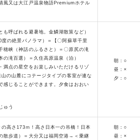
風又は大江戸温泉物語Premiumホテル
とも呼ばれる避暑地。金鱗湖散策など）
60度の絶景パノラマ）＝【〇阿蘇草千里
千穂峡（神話のふるさと）＝〇原尻の滝
本の滝百選）＝久住高原温泉（泊）
朝：○
・満点の星空をお楽しみいただけるリゾ
昼：×
う連山の山麓にコテージタイプの客室が連な
夕：○
で感じることができます。夕食はおおい
じゅう
の高さ173ｍ！高さ日本一の吊橋！日本
朝：○
の散歩道）＝大分又は福岡空港→＜乗継
昼：×