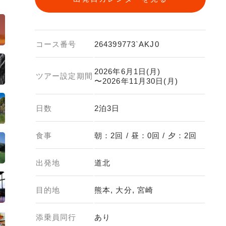
コース番号
264399773`AKJ0
2026年6月1日(月)
ツアー設定期間
〜2026年11月30日(月)
日数
2泊3日
食事
朝：2回 / 昼：0回 / 夕：2回
出発地
道北
目的地
熊本, 大分, 宮崎
添乗員同行
あり