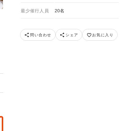
最少催行人員
20名
ージ） 提供元：高千穂町観光協会
問い合わせ
シェア
お気に入り