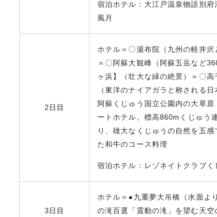
宿泊ホテル：大江戸温泉物語別府清
風月
ホテル＝〇湯布院（九州の軽井沢
＝〇阿蘇大観峰（阿蘇五岳など3
ヶ浜】（壮大な緑の絶景）＝〇高
（東洋のナイアガラと称される日
阿蘇くじゅう国立公園内の大草原
2日目
ートホテル。標高860mくじゅ
り、雄大なくじゅうの自然を五感
た和牛のコース料理
宿泊ホテル：レゾネイトクラブく
ホテル＝●九重夢大吊橋（水面より
3日目
の滝百選「震動の滝」を望む天空