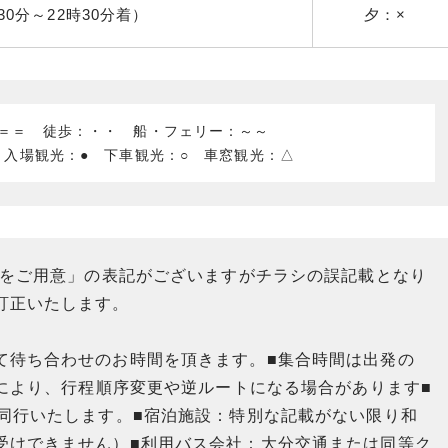
0分～22時30分着）
夕：×
：＝＝ 徒歩：・・ 船・フェリー：～～
 入場観光：● 下車観光：○ 車窓観光：△
室をご用意」の表記がございますがチラシの誤記載となり
訂正いたします。
て待ち合わせのお時間を頂きます。■集合時間は出発の
情により、行程順序変更や逆ルートになる場合があります■
で同行いたします。■宿泊施設：特別な記載がない限り和
受けできません）■利用バス会社：大分交通または同等ク