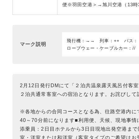
便※羽田空港＞→旭川空港（13時3
飛行機：→→ 列車：++ バス
マーク説明
ロープウェー・ケーブルカー：//
2月12日発行DMにて「２泊共温泉露天風呂付客
２泊共通常客室への宿泊となります。お詫びして
※各地からの合同コースとなる為、往路空港内に
40～70分前になります■利用便、天候、現地事
添乗員：2日目ホテルから3日目現地出発空港ま
室・洋室または和洋室（客室タイプのご希望はお