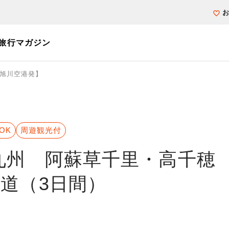
旅行マガジン
旭川空港発】
個人旅行（ブーケ）を探す
テーマから探す
ホテル・宿を探
写真から探す
写真から探す
OK
周遊観光付
九州 阿蘇草千里・高千穂
道（3日間）