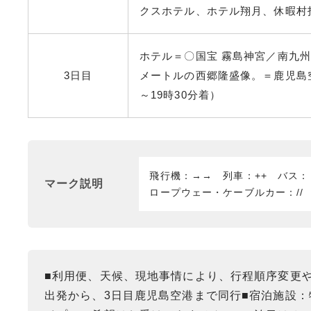
クスホテル、ホテル翔月、休暇村
ホテル＝〇国宝 霧島神宮／南九州
3日目
メートルの西郷隆盛像。＝鹿児島空
～19時30分着）
飛行機：→→ 列車：++ バス
マーク説明
ロープウェー・ケーブルカー：//
■利用便、天候、現地事情により、行程順序変更
出発から、3日目鹿児島空港まで同行■宿泊施設