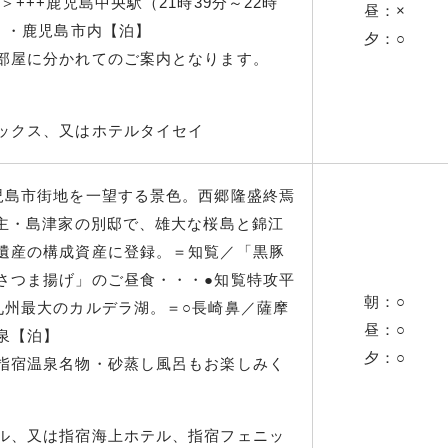
+++鹿児島中央駅（21時39分～22時
昼：×
・・鹿児島市内【泊】
夕：○
部屋に分かれてのご案内となります。
ネックス、又はホテルタイセイ
児島市街地を一望する景色。西郷隆盛終焉
藩主・島津家の別邸で、雄大な桜島と錦江
遺産の構成資産に登録。＝知覧／「黒豚
さつま揚げ」のご昼食・・・●知覧特攻平
朝：○
九州最大のカルデラ湖。＝○長崎鼻／薩摩
昼：○
泉【泊】
夕：○
指宿温泉名物・砂蒸し風呂もお楽しみく
ル、又は指宿海上ホテル、指宿フェニッ