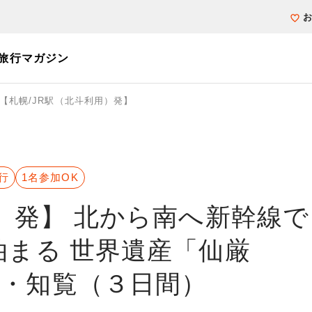
旅行マガジン
【札幌/JR駅（北斗利用）発】
個人旅行（ブーケ）を探す
テーマから探す
ホテル・宿を探
写真から探す
写真から探す
行
1名参加OK
用）発】 北から南へ新幹線で
泊まる 世界遺産「仙厳
」・知覧（３日間）