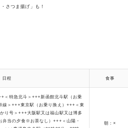
き・さつま揚げ」も！
日程
食事
+++＜特急北斗＞+++新函館北斗駅（お乗
幹線＞+++東京駅（お乗り換え）+++＜東
かり号＞+++大阪駅又は福山駅又は博多
お弁当の夕食※お茶なし）+++＜山陽・
朝：×