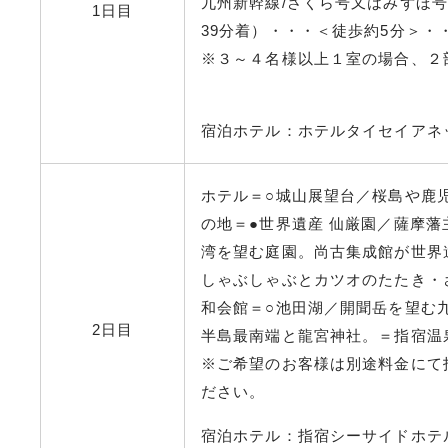
九州新幹線/さくら号又はみずほ号＞
1日目
39分着）・・・＜徒歩約5分＞・
※３～４名様以上１室の場合、２
宿泊ホテル：ホテルタイセイア
ホテル＝○城山展望台／桜島や鹿
の地＝●世界遺産 仙厳園／薩摩
湾を望む庭園。尚古集成館が世界
しゃぶしゃぶとカツオのたたき・
和会館＝○池田湖／開聞岳を望む
2日目
半島最南端と龍宮神社。＝指宿温
※ご希望のお客様は別途料金にて
ださい。
宿泊ホテル：指宿シーサイドホテ