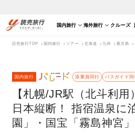
国内旅行
海外旅行
クルーズ
国内旅行トップ
海外旅行トップ
読売旅行TOP
国内旅行
ツアー
北海道
九州
鹿児島
バスツアーを探す
海外特集から探す
テーマから探す
国内旅行
添乗員同行
バスガイド同
【札幌/JR駅（北斗利
日本縦断！ 指宿温泉に
園」・国宝「霧島神宮