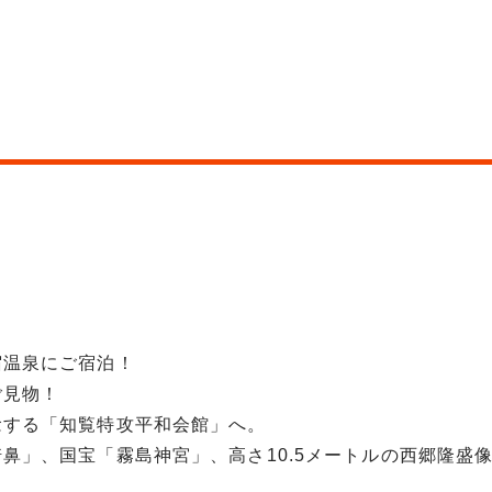
宿温泉にご宿泊！
ご見物！
念する「知覧特攻平和会館」へ。
鼻」、国宝「霧島神宮」、高さ10.5メートルの西郷隆盛