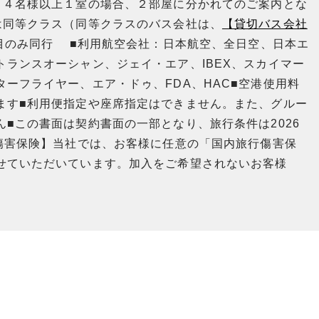
～４名様以上１室の場合、２部屋に分かれてのご案内とな
は同等クラス（同等クラスのバス会社は、
【貸切バス会社
日目のみ同行 ■利用航空会社：日本航空、全日空、日本エ
ランスオーシャン、ジェイ・エア、IBEX、スカイマー
ーフライヤー、エア・ドゥ、FDA、HAC■空港使用料
ます■利用便指定や座席指定はできません。また、グルー
■この書面は契約書面の一部となり、旅行条件は2026
傷害保険】当社では、お客様に任意の「国内旅行傷害保
せていただいています。加入をご希望されないお客様