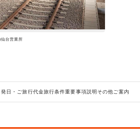
)仙台営業所
仙巌園と桜島（イ
出発日・ご旅行代金
旅行条件
重要事項説明
その他ご案内