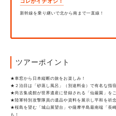
コレがイチオシ！
新幹線を乗り継いで北から南まで一直線！
ツアーポイント
★車窓から日本縦断の旅をお楽しみ！
★２泊目は「砂蒸し風呂」（別途料金）で有名な指
★尚古集成館が世界遺産に登録される「仙厳園」を
★陸軍特別攻撃隊員の遺品や資料を展示し平和を祈
★桜島を望む「城山展望台」や薩摩半島最南端「長崎
も！