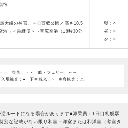
指宿
最大級の神宮。＝〇西郷公園／高さ10.5
朝：○
港→＜乗継便＞→帯広空港（18時30分
昼：×
夕：×
：＝＝ 徒歩：・・ 船・フェリー：～～
 入場観光：● 下車観光：○ 車窓観光：△
や逆ルートになる場合があります■添乗員：1日目札幌駅
：特別な記載がない限り和室・洋室または和洋室（客室タ