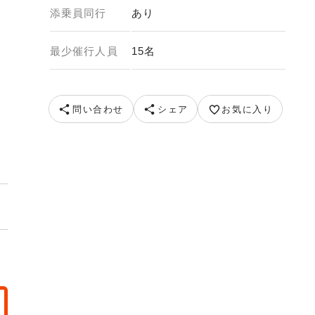
添乗員同行
あり
最少催行人員
15名
メージ） 提供元 (株)島津興業 仙巌園
問い合わせ
シェア
お気に入り