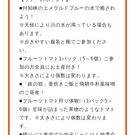
■付知峡のエメラルドブルーの水で癒され
よう！
※天候により川の水が濁っている場合も
あります。
※歩きやすい服装と靴でご参加くださ
い。
■フルーツトマト1パック（5～6個）ご参
加の方全員にお土産付き！
※大きさにより個数は変わります。
■「銀の朏」釜炊きご飯と飛騨牛朴葉味噌
のご昼食！
■フルーツトマト狩り体験!（1パック5～
6個）甘味が詰まった果物のようなトマト
です。※大きさにより個数は変わりま
す。
■帰りバス車内でお中元じゃんけん抽選会