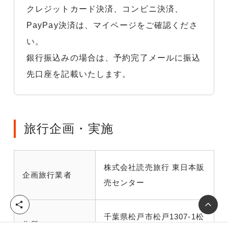
クレジットカード決済、コンビニ決済、
PayPay決済は、マイページをご確認くださ
い。
銀行振込みの場合は、予約完了メールに振込
先口座を記載いたします。
旅行企画・実施
株式会社読売旅行 東日本販
企画旅行業者
売センター
シ
ェ
千葉県松戸市松戸1307-1松
住所
ア