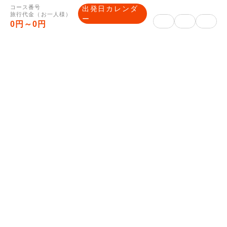
戸ビル12階
コース番号
出発日カレンダ
旅行代金（お一人様）
ー
0円～0円
観光庁長官登録旅行業 第
旅行業登録番号
91号
一般社団法人日本旅行業協
所属旅行業協会
会正会員 ボンド保証会員
総合旅行業務取
三國谷 充
扱管理者