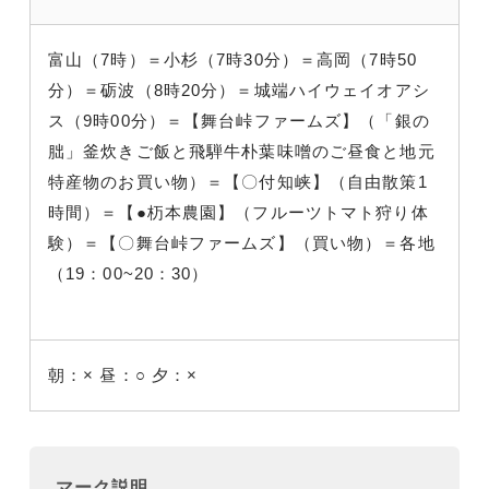
富山（7時）＝小杉（7時30分）＝高岡（7時50
分）＝砺波（8時20分）＝城端ハイウェイオアシ
ス（9時00分）＝【舞台峠ファームズ】（「銀の
朏」釜炊きご飯と飛騨牛朴葉味噌のご昼食と地元
特産物のお買い物）＝【〇付知峡】（自由散策1
時間）＝【●杤本農園】（フルーツトマト狩り体
験）＝【〇舞台峠ファームズ】（買い物）＝各地
（19：00~20：30）
朝：×
昼：○
夕：×
マーク説明