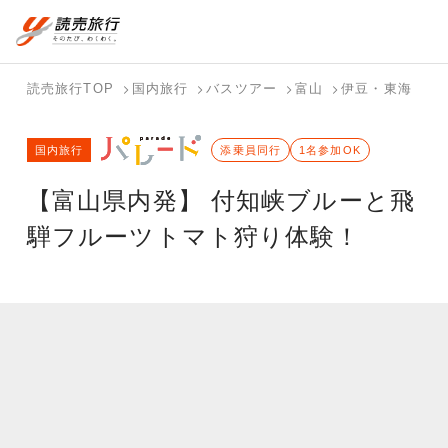
国内旅行トップ
海外旅行トップ
読売旅行TOP
国内旅行
バスツアー
富山
伊豆・東海
岐
バスツアー
海外特集か
個人旅行
テーマから
ホテル・宿
写真から探
国内特集か
国内旅行
を探す
ら探す
（ブーケ）
探す
添乗員同行
を探す
す
1名参加OK
ら探す
を探す
【富山県内発】 付知峡ブルーと飛
テーマから
写真から探
探す
す
騨フルーツトマト狩り体験！