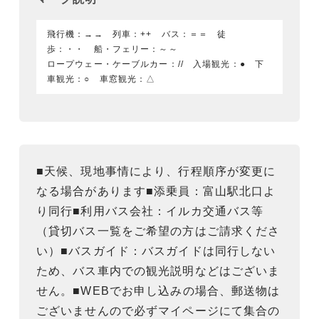
飛行機：→→ 列車：++ バス：＝＝ 徒
歩：・・ 船・フェリー：～～
ロープウェー・ケーブルカー：// 入場観光：● 下
車観光：○ 車窓観光：△
■天候、現地事情により、行程順序が変更に
なる場合があります■添乗員：富山駅北口よ
り同行■利用バス会社：イルカ交通バス等
（貸切バス一覧をご希望の方はご請求くださ
い）■バスガイド：バスガイドは同行しない
ため、バス車内での観光説明などはございま
せん。■WEBでお申し込みの場合、郵送物は
ございませんので必ずマイページにて集合の