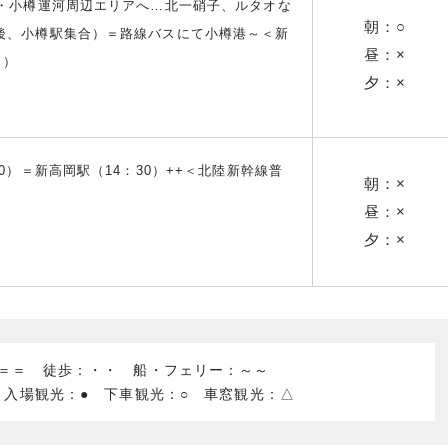
り・小樽運河周辺エリアへ…北一硝子、ルタオな
朝：○
後、小樽駅集合）＝路線バスにて小樽港～＜新
昼：×
～）
夕：×
0）＝新高岡駅（14：30）++＜北陸新幹線普
朝：×
昼：×
夕：×
：＝＝ 徒歩：・・ 船・フェリー：～～
 入場観光：● 下車観光：○ 車窓観光：△