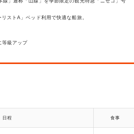
本線」通称「山線」を季節限定の観光特急「ニセコ」号
ーリストA」ベッド利用で快適な船旅。
に等級アップ
日程
食事