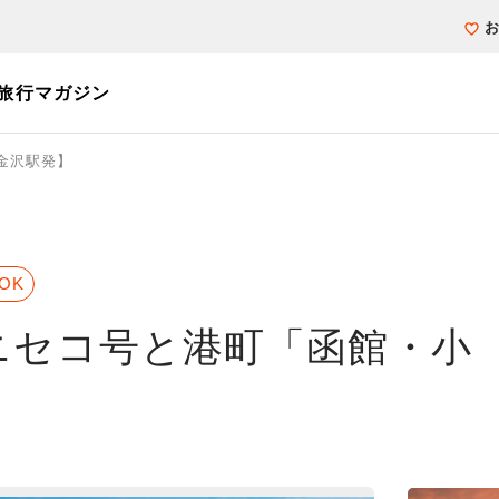
旅行マガジン
金沢駅発】
個人旅行（ブーケ）を探す
テーマから探す
ホテル・宿を探
写真から探す
写真から探す
OK
ニセコ号と港町「函館・小