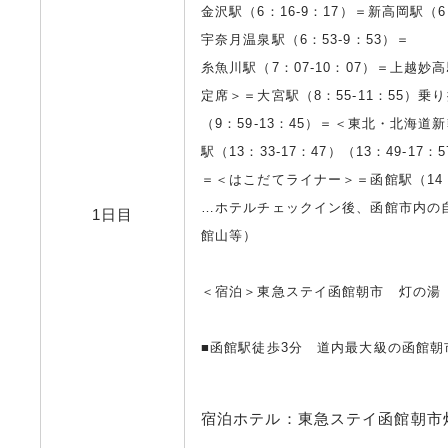
金沢駅（6：16-9：17）＝新高岡駅（6
宇奈月温泉駅（6：53-9：53）＝
糸魚川駅（7：07-10：07）＝上越妙高
定席＞＝大宮駅（8：55-11：55）乗
（9：59-13：45）＝＜東北・北海
駅（13：33-17：47）（13：49-17：
＝＜はこだてライナー＞＝函館駅（14：0
…ホテルチェックイン後、函館市内の
1日目
館山等）
＜宿泊＞東急ステイ函館朝市 灯の湯
■函館駅徒歩3分 道内最大級の函館朝
宿泊ホテル：東急ステイ函館朝市