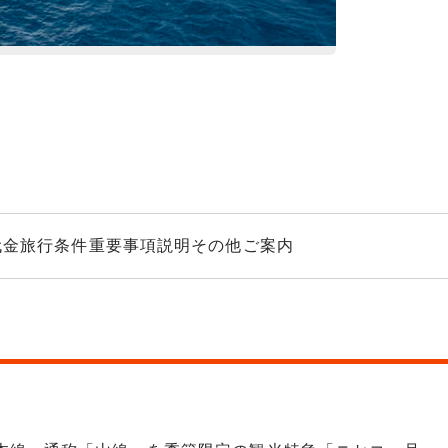
特急ニセコ号（イ
代金
旅行条件
重要事項説明
その他ご案内