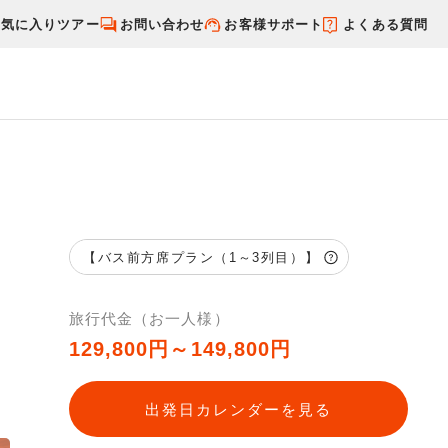
お気に入りツアー
お問い合わせ
お客様サポート
よくある質問
す
国内特集から探す
【バス前方席プラン（1～3列目）】
旅行代金（お一人様）
129,800円～149,800円
出発日カレンダーを見る