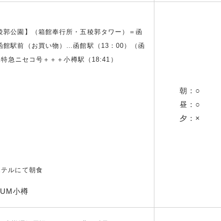
稜郭公園】（箱館奉行所・五稜郭タワー）＝函
館駅前（お買い物）…函館駅（13：00）（函
車特急ニセコ号＋＋＋小樽駅（18:41）
朝：○
昼：○
夕：×
ホテルにて朝食
IUM小樽