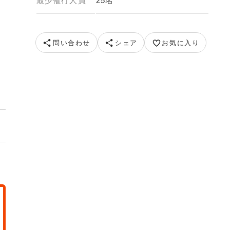
最少催行人員
25名
メージ） 画像提供：北海道旅客鉃道(株)東京
問い合わせ
シェア
お気に入り