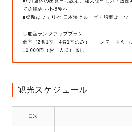
■9月連休の出発日も設定。雄大な車窓の「函館
で函館駅～小樽駅へ
■復路はフェリ-で日本海クルーズ・船室は「ツ
◇船室ランクアッププラン
個室（2名1室・4名1室のみ） 「ステートA」
10,000円（お一人様）増し
観光スケジュール
日次