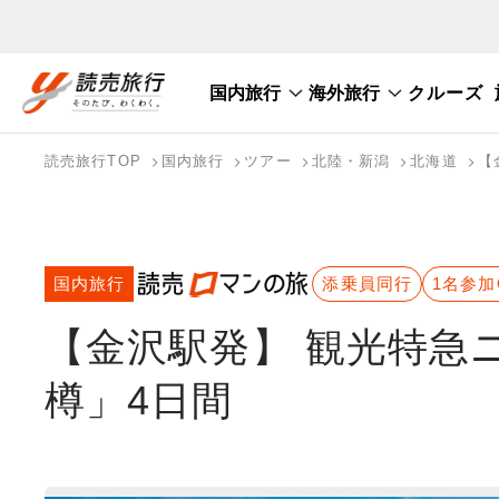
国内旅行
海外旅行
クルーズ
国内旅行トップ
海外旅行トップ
読売旅行TOP
国内旅行
ツアー
北陸・新潟
北海道
【
バスツアーを探す
海外特集から探す
テーマから探す
国内旅行
添乗員同行
1名参加
【金沢駅発】 観光特急
樽」4日間