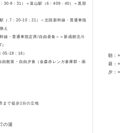
：30-9：31）＝富山駅（6：409：40）＝黒部
駅（.7：20-10：21）＜北陸新幹線・普通車指
り換え
道新幹線・普通車指定席/自由昼食＞＝新函館北斗
57）
5-18：16）
朝：×
自由散策・自由夕食（金森赤レンガ倉庫群・函
昼：×
夕：×
市まで徒歩1分の立地
灯の湯