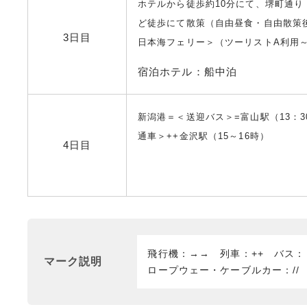
ホテルから徒歩約10分にて、堺町通
ど徒歩にて散策（自由昼食・自由散策
3日目
日本海フェリー＞（ツーリストA利用
宿泊ホテル：船中泊
新潟港＝＜送迎バス＞=富山駅（13：3
通車＞++金沢駅（15～16時）
4日目
飛行機：→→ 列車：++ バス
マーク説明
ロープウェー・ケーブルカー：//