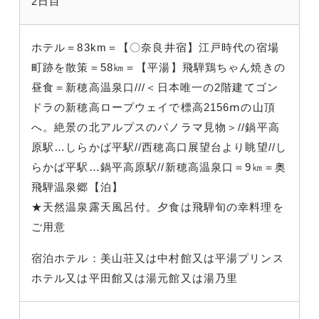
2日目
ホテル＝83km＝【〇奈良井宿】江戸時代の宿場
町跡を散策＝58㎞＝【平湯】飛騨鶏ちゃん焼きの
昼食＝新穂高温泉口///＜日本唯一の2階建てゴン
ドラの新穂高ロープウェイで標高2156ⅿの山頂
へ。絶景の北アルプスのパノラマ見物＞//鍋平高
原駅…しらかば平駅//西穂高口展望台より眺望//し
らかば平駅…鍋平高原駅//新穂高温泉口＝9㎞＝奥
飛騨温泉郷【泊】
★天然温泉露天風呂付。夕食は飛騨旬の幸料理を
ご用意
宿泊ホテル：美山荘又は中村館又は平湯プリンス
ホテル又は平田館又は湯元館又は湯乃里