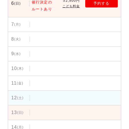
52,900円
催行決定の
6
予約する
(日)
こども料金
ルートあり
7
(月)
8
(火)
9
(水)
10
(木)
11
(金)
12
(土)
13
(日)
14
(月)