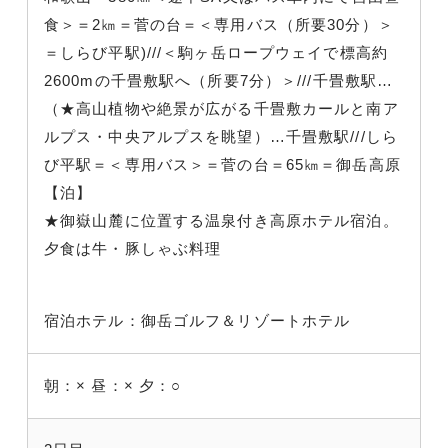
食＞＝2㎞＝菅の台＝＜専用バス（所要30分）＞
＝しらび平駅)///＜駒ヶ岳ロープウェイで標高約
2600mの千畳敷駅へ（所要7分）＞///千畳敷駅…
（★高山植物や絶景が広がる千畳敷カールと南ア
ルプス・中央アルプスを眺望）…千畳敷駅///しら
び平駅＝＜専用バス＞＝菅の台＝65㎞＝御岳高原
【泊】
★御嶽山麓に位置する温泉付き高原ホテル宿泊。
夕食は牛・豚しゃぶ料理
宿泊ホテル：御岳ゴルフ＆リゾートホテル
朝：×
昼：×
夕：○