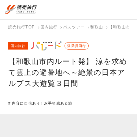
国内旅行トップ
海外旅行トップ
読売旅行TOP
国内旅行
バスツアー
和歌山
【和歌山市内
バスツアー
海外特集か
個人旅行
テーマから
ホテル・宿
写真から探
国内特集か
国内旅行
を探す
ら探す
（ブーケ）
探す
添乗員同行
を探す
す
ら探す
を探す
【和歌山市内ルート発】 涼を求め
テーマから
写真から探
探す
す
て雲上の避暑地へ～絶景の日本ア
ルプス大遊覧３日間
# 内容に自信あり！お手頃感ある旅