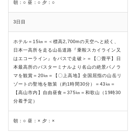
朝：○
昼：○
夕：○
3日目
ホテル＝15㎞＝＜標高2,700mの天空へと続く、
日本一高所を走る山岳道路『乗鞍スカイライン又
はエコーライン』をバスで走破＞＝【〇畳平】日
本最高所のバスターミナルより名山の絶景パノラ
マを観賞＝20㎞＝【〇上高地】全国屈指の山岳リ
ゾートの聖地を散策（約1時間30分）＝43㎞＝
【高山市内】自由昼食＝375㎞＝和歌山（19時30
分着予定）
朝：○
昼：×
夕：×