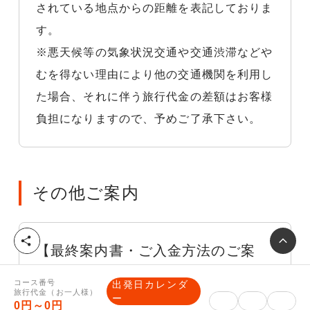
されている地点からの距離を表記しておりま
す。
※悪天候等の気象状況交通や交通渋滞などや
むを得ない理由により他の交通機関を利用し
た場合、それに伴う旅行代金の差額はお客様
負担になりますので、予めご了承下さい。
その他ご案内
シ
【最終案内書・ご入金方法のご案
ェ
ア
内】
コース番号
出発日カレンダ
旅行代金（お一人様）
ー
■最終旅行日程表（確定書面）について
0円～0円