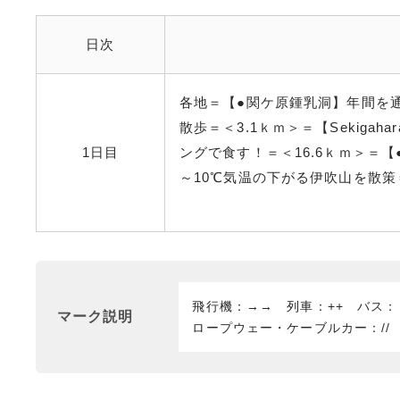
日次
各地＝【●関ケ原鍾乳洞】年間を
散歩＝＜3.1ｋｍ＞＝【Sekiga
1日目
ングで食す！＝＜16.6ｋｍ＞＝
～10℃気温の下がる伊吹山を散策＝
飛行機：→→ 列車：++ バス
マーク説明
ロープウェー・ケーブルカー：//