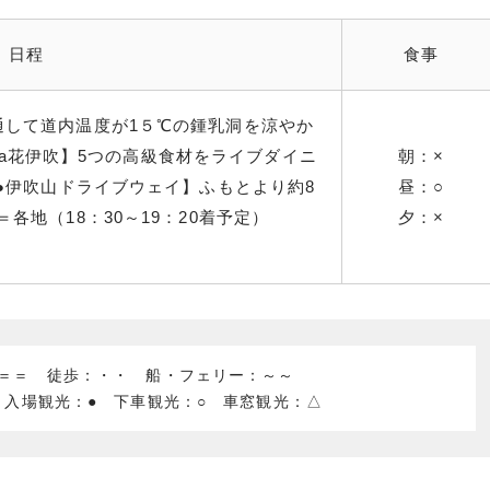
日程
食事
通して道内温度が1５℃の鍾乳洞を涼やか
hara花伊吹】5つの高級食材をライブダイニ
朝：×
【●伊吹山ドライブウェイ】ふもとより約8
昼：○
各地（18：30～19：20着予定）
夕：×
：＝＝ 徒歩：・・ 船・フェリー：～～
 入場観光：● 下車観光：○ 車窓観光：△