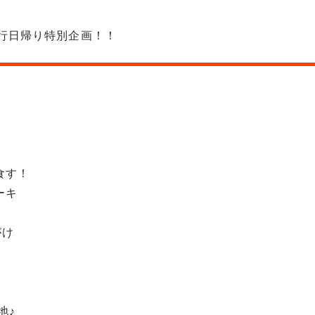
旅行日帰り特別企画！！
食す！
ーキ
がけ
地♪