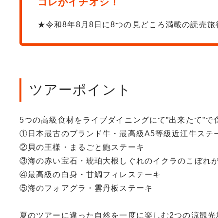
コレがイチオシ！
★令和8年8月8日に8つの見どころ満載の読売
ツアーポイント
5つの高級食材をライブダイニングにて”出来たて”で
①日本最古のブランド牛・最高級A5等級近江牛ステ
②貝の王様・まるごと鮑ステーキ
③海の赤い宝石・琥珀大根しぐれのイクラのこぼれ
④最高級の白身・甘鯛フィレステーキ
⑤海のフォアグラ・雲丹板ステーキ
夏のツアーに違った自然を一度に楽しむ2つの涼観光