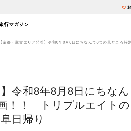
旅行マガジン
【京都・滋賀エリア発着】令和8年8月8日にちなんで8つの見どころ特
個人旅行（ブーケ）を探す
テーマから探す
ホテル・宿を探
写真から探す
写真から探す
】令和8年8月8日にちなん
画！！ トリプルエイトの
岐阜日帰り