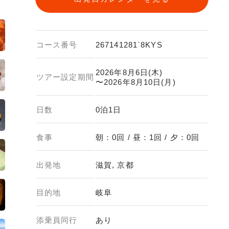
コース番号
267141281`8KYS
2026年8月6日(木)
ツアー設定期間
〜2026年8月10日(月)
日数
0泊1日
食事
朝：0回 / 昼：1回 / 夕：0回
出発地
滋賀, 京都
目的地
岐阜
添乗員同行
あり