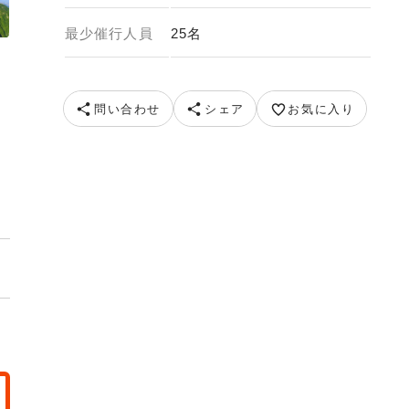
最少催行人員
25名
問い合わせ
シェア
お気に入り
メージ 提供元 sekigahara花伊吹