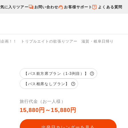
お気に入りツアー
お問い合わせ
お客様サポート
よくある質問
別企画！！ トリプルエイトの欲張りツアー 滋賀・岐阜日帰り
す
国内特集から探す
【バス前方席プラン（1-3列目）】
【バス相席なしプラン】
旅行代金（お一人様）
15,880円～15,880円
出発日カレンダーを見る