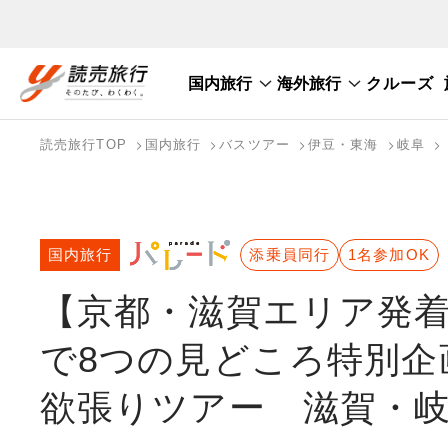
国内旅行
海外旅行
クルーズ
国内旅行トップ
海外旅行トップ
読売旅行TOP
国内旅行
バスツアー
伊豆・東海
岐阜
バスツアーを探す
海外特集から探す
テーマから探す
国内旅行
添乗員同行
1名参加OK
【京都・滋賀エリア発着
で8つの見どころ特別企
欲張りツアー 滋賀・