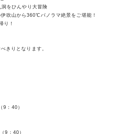
乳洞をひんやり大冒険
mの伊吹山から360℃パノラマ絶景をご堪能！
帰り！
食べきりとなります。
（9：40）
（9：40）