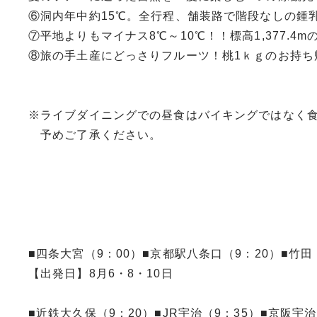
⑥洞内年中約15℃。全行程、舗装路で階段なしの鍾
⑦平地よりもマイナス8℃～10℃！！標高1,377.4
⑧旅の手土産にどっさりフルーツ！桃1ｋｇのお持ち
※ライブダイニングでの昼食はバイキングではなく
予めご了承ください。
■四条大宮（9：00）■京都駅八条口（9：20）■竹田
【出発日】8月6・8・10日
■近鉄大久保（9：20）■JR宇治（9：35）■京阪宇治