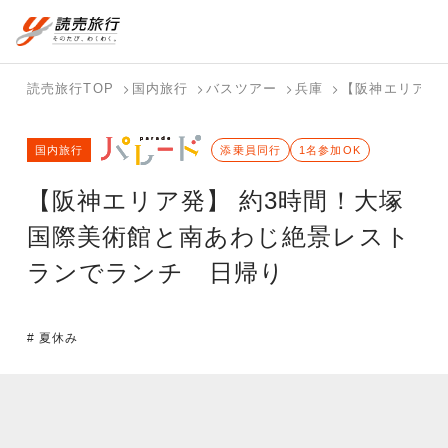
国内旅行トップ
海外旅行トップ
読売旅行TOP
国内旅行
バスツアー
兵庫
【阪神エリア発
バスツアー
海外特集か
個人旅行
テーマから
ホテル・宿
写真から探
国内特集か
国内旅行
を探す
ら探す
（ブーケ）
探す
添乗員同行
を探す
す
1名参加OK
ら探す
を探す
【阪神エリア発】 約3時間！大塚
テーマから
写真から探
探す
す
国際美術館と南あわじ絶景レスト
ランでランチ 日帰り
# 夏休み