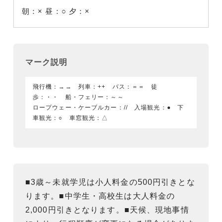
朝：×
昼：○
夕：×
マーク説明
飛行機：→→ 列車：++ バス：＝＝ 徒
歩：・・ 船・フェリー：～～
ロープウェー・ケーブルカー：// 入場観光：● 下
車観光：○ 車窓観光：△
■3歳～未就学児は小人料金の500円引きとな
ります。■中学生・高校生は大人料金の
2,000円引きとなります。■天候、現地事情