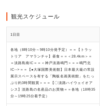
観光スケジュール
1日目
各地（8時10分～9時10分発予定）＝＝
【トラッ
トリア アマランチャ】昼食
＝＝＜28.4km
＞＝
＝淡路島南IC＝＝＜神戸淡路鳴門＞＝＝鳴門北
IC-->＝＝【●大塚国際美術館】日本最大級の常設
展示スペースを有する「陶板名画美術館」をたっ
ぷり約3時間観賞
＞＝＝【〇淡路ハイウェイオア
シス】淡路島の名産品のお買物
＝＝各地（18時35
分～19時25分着予定）