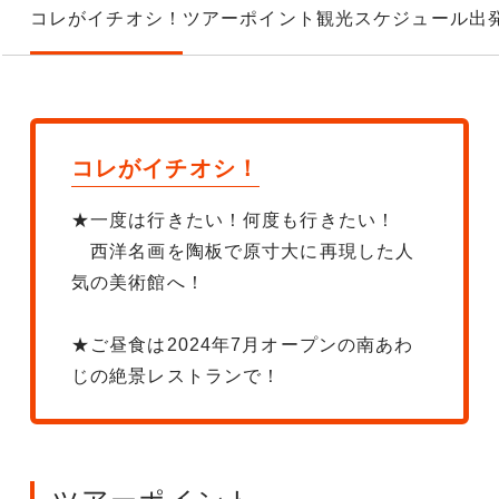
コレがイチオシ！
ツアーポイント
観光スケジュール
出
コレがイチオシ！
★一度は行きたい！何度も行きたい！
西洋名画を陶板で原寸大に再現した人
気の美術館へ！
★ご昼食は2024年7月オープンの南あわ
じの絶景レストランで！