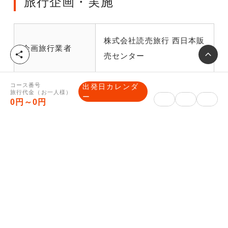
旅行企画・実施
株式会社読売旅行 西日本販
企画旅行業者
シ
売センター
ェ
ア
コース番号
出発日カレンダ
大阪府大阪市北区野崎町5-
旅行代金（お一人様）
ー
住所
0円～0円
9読売大阪ビル6階
観光庁長官登録旅行業 第
旅行業登録番号
91号
一般社団法人日本旅行業協
所属旅行業協会
会正会員 ボンド保証会員