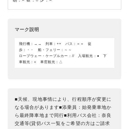
マーク説明
飛行機：→→ 列車：++ バス：＝＝ 徒
歩：・・ 船・フェリー：～～
ロープウェー・ケーブルカー：// 入場観光：● 下
車観光：○ 車窓観光：△
■天候、現地事情により、行程順序が変更に
なる場合があります■添乗員：始発乗車地か
ら最終降車地まで同行■利用バス会社：奈良
交通等(貸切バス一覧をご希望の方はご請求