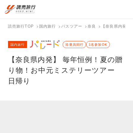
国内旅行トップ
海外旅行トップ
読売旅行TOP
国内旅行
バスツアー
奈良
【奈良県内発】
バスツアー
海外特集か
個人旅行
テーマから
ホテル・宿
写真から探
国内特集か
国内旅行
を探す
ら探す
（ブーケ）
探す
添乗員同行
を探す
す
1名参加OK
ら探す
を探す
【奈良県内発】 毎年恒例！夏の贈
テーマから
写真から探
探す
す
り物！お中元ミステリーツアー
日帰り