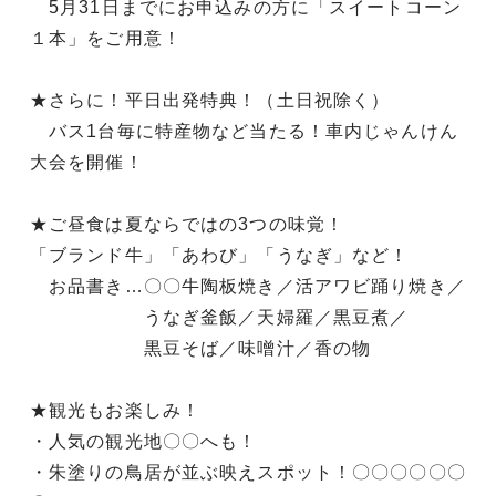
5月31日までにお申込みの方に「スイートコーン
１本」をご用意！
★さらに！平日出発特典！（土日祝除く）
バス1台毎に特産物など当たる！車内じゃんけん
大会を開催！
★ご昼食は夏ならではの3つの味覚！
「ブランド牛」「あわび」「うなぎ」など！
お品書き…〇〇牛陶板焼き／活アワビ踊り焼き／
うなぎ釜飯／天婦羅／黒豆煮／
黒豆そば／味噌汁／香の物
★観光もお楽しみ！
・人気の観光地〇〇へも！
・朱塗りの鳥居が並ぶ映えスポット！〇〇〇〇〇〇