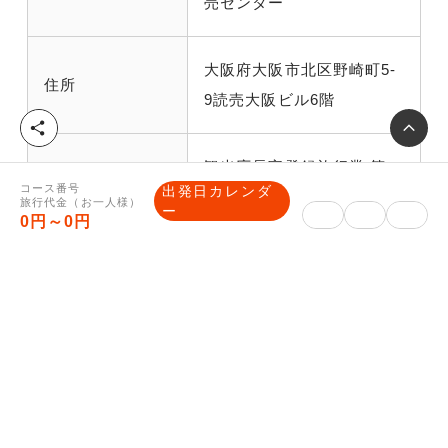
売センター
大阪府大阪市北区野崎町5-
住所
9読売大阪ビル6階
シ
ェ
観光庁長官登録旅行業 第
ア
旅行業登録番号
コース番号
出発日カレンダ
91号
旅行代金（お一人様）
ー
0円～0円
一般社団法人日本旅行業協
所属旅行業協会
会正会員 ボンド保証会員
総合旅行業務取
川田 弘
扱管理者