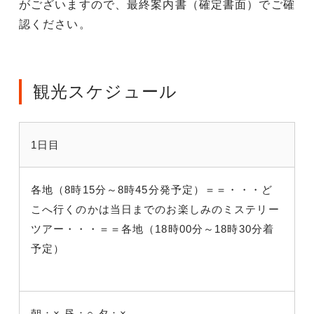
がございますので、最終案内書（確定書面）でご確
認ください。
観光スケジュール
1日目
各地（8時15分～8時45分発予定）＝＝
・・・ど
こへ行くのかは当日までのお楽しみのミステリー
ツアー・・・
＝＝各地（18時00分～18時30分着
予定）
朝：×
昼：○
夕：×