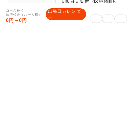
大阪府大阪市北区野崎町5-
ア
住所
9読売大阪ビル6階
コース番号
出発日カレンダ
旅行代金（お一人様）
ー
0円～0円
観光庁長官登録旅行業 第
旅行業登録番号
91号
一般社団法人日本旅行業協
所属旅行業協会
会正会員 ボンド保証会員
総合旅行業務取
川田 弘
扱管理者