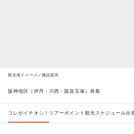
観光地イメージ／施設提供
阪神地区（伊丹・川西・阪急宝塚）発着
コレがイチオシ！
ツアーポイント
観光スケジュール
出