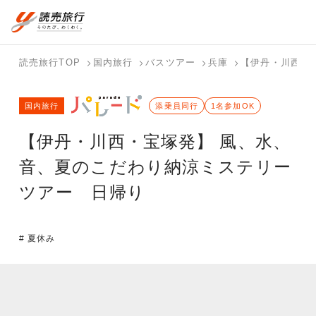
国内旅行トップ
海外旅行トップ
読売旅行TOP
国内旅行
バスツアー
兵庫
【伊丹・川西・
バスツアー
海外特集か
個人旅行
テーマから
ホテル・宿
写真から探
国内特集か
国内旅行
を探す
ら探す
（ブーケ）
探す
添乗員同行
を探す
す
1名参加OK
ら探す
を探す
【伊丹・川西・宝塚発】 風、水、
テーマから
写真から探
探す
す
音、夏のこだわり納涼ミステリー
ツアー 日帰り
# 夏休み