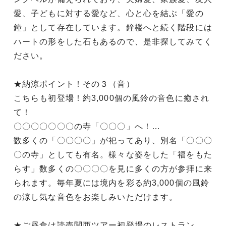
愛、子どもに対する愛など、心と心を結ぶ「愛の
鐘」として存在しています。鐘楼へと続く階段には
ハートの形をした石もあるので、是非探してみてく
ださい。
★納涼ポイント！その３（音）
こちらも初登場！約3,000個の風鈴の音色に癒され
て！
〇〇〇〇〇〇〇の寺「〇〇〇」へ！…
数多くの「〇〇〇〇」が祀ってあり、別名「〇〇〇
〇の寺」としても有名。様々な姿をした「福をもた
らす」数多くの〇〇〇〇を見に多くの方が参拝に来
られます。毎年夏には境内を彩る約3,000個の風鈴
の涼し気な音色をお楽しみいただけます。
★ご昼食は読売関西ツアー初登場のレストラン