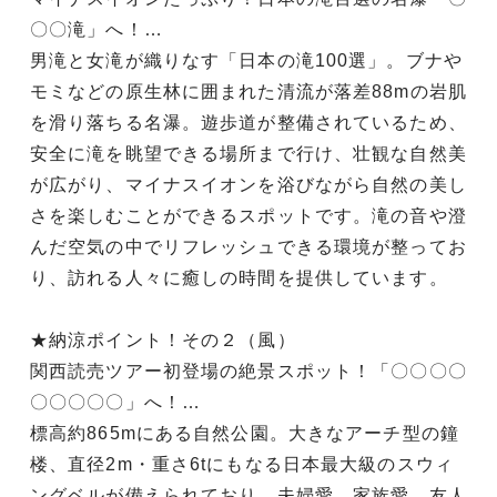
〇〇滝」へ！…
男滝と女滝が織りなす「日本の滝100選」。ブナや
モミなどの原生林に囲まれた清流が落差88mの岩肌
を滑り落ちる名瀑。遊歩道が整備されているため、
安全に滝を眺望できる場所まで行け、壮観な自然美
が広がり、マイナスイオンを浴びながら自然の美し
さを楽しむことができるスポットです。滝の音や澄
んだ空気の中でリフレッシュできる環境が整ってお
り、訪れる人々に癒しの時間を提供しています。
★納涼ポイント！その２（風）
関西読売ツアー初登場の絶景スポット！「〇〇〇〇
〇〇〇〇〇」へ！…
標高約865mにある自然公園。大きなアーチ型の鐘
楼、直径2m・重さ6tにもなる日本最大級のスウィ
ングベルが備えられており、夫婦愛、家族愛、友人