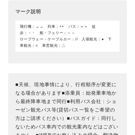
マーク説明
飛行機：→→ 列車：++ バス：＝＝ 徒
歩：・・ 船・フェリー：～～
ロープウェー・ケーブルカー：// 入場観光：● 下
車観光：○ 車窓観光：△
■天候、現地事情により、行程順序が変更に
なる場合があります■添乗員：始発乗車地か
ら最終降車地まで同行■利用バス会社：ショ
ーゼン観光バス等(貸切バス一覧をご希望の
方はご請求ください）■バスガイド：同行し
ないためバス車内での観光案内などはござい