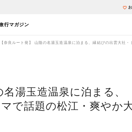
旅行マガジン
【奈良ルート発】 山陰の名湯玉造温泉に泊まる、縁結びの出雲大社・
個人旅行（ブーケ）を探す
テーマから探す
ホテル・宿を探
写真から探す
写真から探す
の名湯玉造温泉に泊まる、
ラマで話題の松江・爽やか