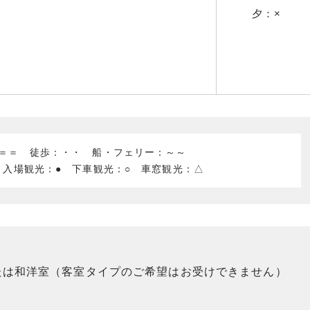
夕：×
：＝＝ 徒歩：・・ 船・フェリー：～～
 入場観光：● 下車観光：○ 車窓観光：△
たは和洋室（客室タイプのご希望はお受けできません）