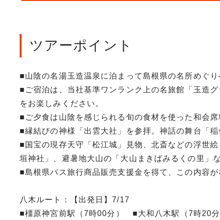
ツアーポイント
■山陰の名湯玉造温泉に泊まって島根県の名所めぐり
■ご宿泊は、当社基準ワンランク上の名旅館「玉造グ
をお楽しみください。
■ご夕食は山陰を感じられる旬の食材を使った和会席
■縁結びの神様「出雲大社」を参拝。神話の舞台「稲
■国宝の現存天守「松江城」見物、北斎などの浮世絵
垣神社」、避暑地大山の「大山まきばみるくの里」
■島根県バス旅行商品販売支援金を得て、この内容がな
八木ルート：【出発日】7/17
■橿原神宮前駅（7時00分） ■大和八木駅（7時20