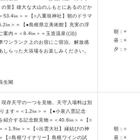
くの里】雄大な大山のふもとにあるのどか
53.4㎞＞＝【○八重垣神社】朝のドラマ
.2㎞＞＝【●島根県立美術館】充実の浮
朝：×
内＝＜8.4㎞＞＝玉造温泉((泊)
昼：×
準ワンランク上のお宿にご宿泊。解放感
夕：○
あしらった大浴場をお楽しみください。
長生閣
城】現存天守の一つを見物。天守入場料は別
かかります＝＜1.2㎞＞＝【●小泉八雲記念
紹介する記念館見物＝＜40.6㎞＞＝【○
＜1.9㎞＞＝【○出雲大社】縁結びの神
朝：○
＞＝【○島根ワイナリー】島根ワインの試
昼：×