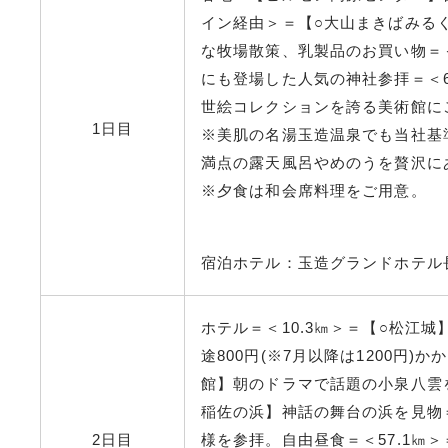
イン経由＞＝【○大山まきばみる
な牧場散策、乳製品のお買い物＝＜
にも登場した人気の神社参拝＝＜6
世絵コレクションを誇る美術館にご案
1日目
※美肌の名湯玉造温泉でも当社基
満点の露天風呂やめのうを贅沢に
※夕食は和会席料理をご用意。
宿泊ホテル：玉造グランドホテル
ホテル＝＜10.3㎞＞＝【○松江
途800円(※7月以降は1200円)
館】朝のドラマで話題の小泉八雲を
稲佐の浜】神話の舞台の浜を見物＝
2日目
様を参拝。自由昼食＝＜57.1㎞