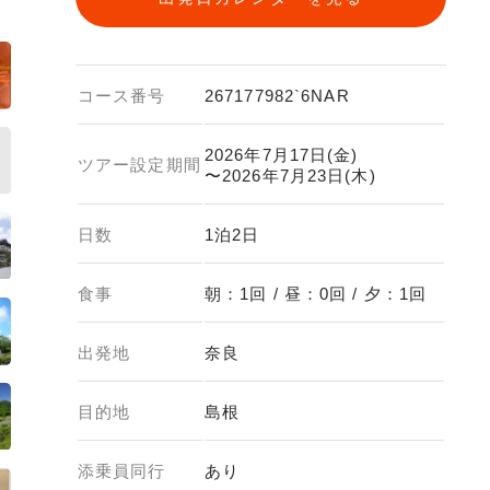
コース番号
267177982`6NAR
2026年7月17日(金)
ツアー設定期間
〜2026年7月23日(木)
日数
1泊2日
食事
朝：1回 / 昼：0回 / 夕：1回
出発地
奈良
目的地
島根
添乗員同行
あり