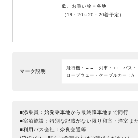
飲、お買い物＝各地
（19：20～20：20着予定）
飛行機：→→ 列車：++ バス
マーク説明
ロープウェー・ケーブルカー：//
■添乗員：始発乗車地から最終降車地まで同行
■宿泊施設：特別な記載がない限り和室・洋室ま
■利用バス会社：奈良交通等