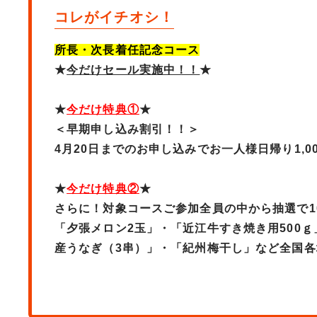
コレがイチオシ！
所長・次長着任記念コース
★
今だけセール実施中！！
★
★
今だけ特典①
★
＜早期申し込み割引！！＞
4月20日までのお申し込みでお一人様日帰り1,0
★
今だけ特典②
★
さらに！対象コースご参加全員の中から抽選で1
「夕張メロン2玉」・「近江牛すき焼き用500
産うなぎ（3串）」・「紀州梅干し」など全国