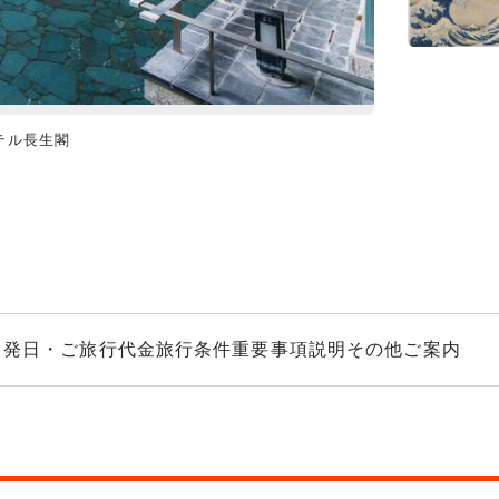
テル長生閣
玉造グランドホテ
出発日・ご旅行代金
旅行条件
重要事項説明
その他ご案内