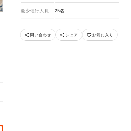
最少催行人員
25名
問い合わせ
シェア
お気に入り
ル長生閣 夕食イメージ 提供元 玉造グランドホテル長生閣