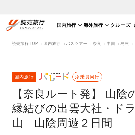
国内旅行
海外旅行
クルーズ
国内旅行トップ
海外旅行トップ
読売旅行TOP
国内旅行
バスツアー
奈良
中国
島根
バスツアーを探す
海外特集から探す
テーマから探す
国内旅行
添乗員同行
【奈良ルート発】 山陰
縁結びの出雲大社・ド
山 山陰周遊２日間