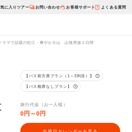
お気に入りツアー
お問い合わせ
お客様サポート
よくある質問
ドラマで話題の松江・爽やか大山 山陰周遊２日間
す
国内特集から探す
【バス前方席プラン（1～3列目）】
【バス相席なしプラン】
大
旅行代金（お一人様）
0円～0円
出発日カレンダーを見る