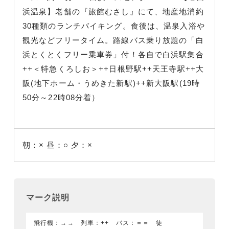
浜温泉】老舗の『旅館むさし』にて、地産地消約
30種類のランチバイキング。食後は、温泉入浴や
観光などフリータイム。路線バス乗り放題の「白
浜とくとくフリー乗車券」付！各自で白浜駅集合
++＜特急くろしお＞++日根野駅++天王寺駅++大
阪(地下ホーム・うめきた新駅)++新大阪駅(19時
50分～22時08分着）
朝：×
昼：○
夕：×
マーク説明
飛行機：→→ 列車：++ バス：＝＝ 徒