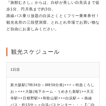
『旅館むさし』からは、白砂が美しい白良浜まで徒
歩1分、円月島まで約3分。
路線バス乗り放題の白浜とくとくフリー乗車券付！
観光名所の三段壁洞窟、とれとれ市場でお買い物な
ど自由にお楽しみください。
観光スケジュール
1日目
新大阪駅(7時34分～8時58分発)+++＜特急くろし
お＞+++大阪(地下ホーム・うめきた新駅)++天王
寺駅++日根野駅++和歌山駅+++白浜駅＝＜路線
バス・約15分＞＝白浜バスセンター・・・【〇白