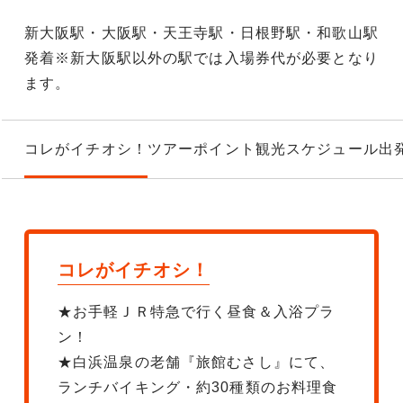
新大阪駅・大阪駅・天王寺駅・日根野駅・和歌山駅
発着※新大阪駅以外の駅では入場券代が必要となり
ます。
コレがイチオシ！
ツアーポイント
観光スケジュール
出
コレがイチオシ！
★お手軽ＪＲ特急で行く昼食＆入浴プラ
ン！
★白浜温泉の老舗『旅館むさし』にて、
ランチバイキング・約30種類のお料理食