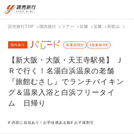
国内旅行トップ
海外旅行トップ
読売旅行TOP
国内旅行
ツアー
近畿
近畿
和歌山
【新
バスツアー
海外特集か
個人旅行
テーマから
ホテル・宿
写真から探
国内特集か
国内旅行
を探す
ら探す
（ブーケ）
探す
添乗員同行
を探す
す
1名参加OK
ら探す
を探す
【新大阪・大阪・天王寺駅発】 Ｊ
テーマから
写真から探
探す
す
Ｒで行く！名湯白浜温泉の老舗
『旅館むさし』でランチバイキン
グ＆温泉入浴と白浜フリータイ
ム 日帰り
# 内容に自信あり！お手頃感ある旅
# お子様割引