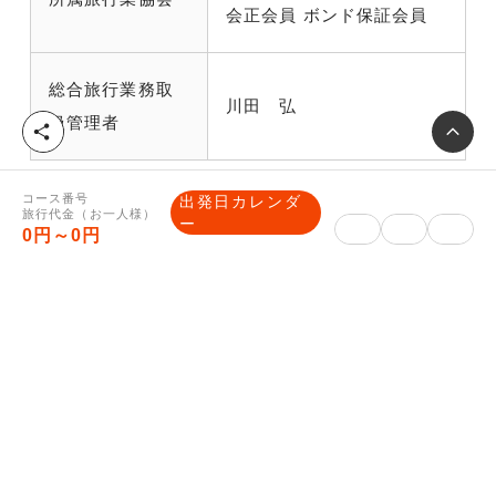
会正会員 ボンド保証会員
総合旅行業務取
川田 弘
扱管理者
シ
ェ
ア
コース番号
出発日カレンダ
旅行代金（お一人様）
ー
0円～0円
株式会社読売旅行
東京都中央区銀座２－３－１２ マロニエゲート銀座３
観光庁長官登録旅行業 第91号