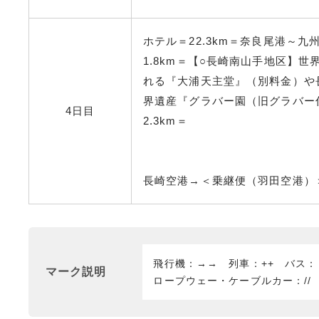
ホテル＝22.3km＝奈良尾港～
1.8km＝【○長崎南山手地区】
れる『大浦天主堂』（別料金）や
界遺産『グラバー園（旧グラバー
4日目
2.3km＝
長崎空港→＜乗継便（羽田空港）＞
飛行機：→→ 列車：++ バス
マーク説明
ロープウェー・ケーブルカー：//