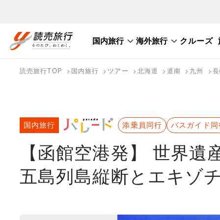
国内旅行
海外旅行
クルーズ
国内旅行トップ
海外旅行トップ
読売旅行TOP
国内旅行
ツアー
北海道
道南
九州
長
バスツアーを探す
海外特集から探す
テーマから探す
国内旅行
添乗員同行
バスガイド同
【函館空港発】 世界遺
五島列島縦断とエキゾ