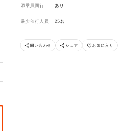
添乗員同行
あり
最少催行人員
25名
供元 九州商船
問い合わせ
シェア
お気に入り