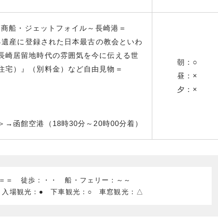
九州商船・ジェットフォイル～長崎港＝
世界遺産に登録された日本最古の教会といわ
長崎居留地時代の雰囲気を今に伝える世
朝：○
住宅）』（別料金）など自由見物＝
昼：×
夕：×
→函館空港（18時30分～20時00分着）
：＝＝ 徒歩：・・ 船・フェリー：～～
 入場観光：● 下車観光：○ 車窓観光：△