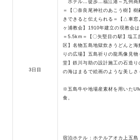
ホテル…徒歩…福江港～九州商船
＝【〇奈良尾神社のあこう樹】樹
きできると伝えられる＝【△車窓よ
ヶ浦教会】1910年建立の現教会
＝5.5km＝【〇矢堅目の駅】塩工
区】名物五島地獄炊きうどんと海鮮
りの広場】五島祈りの龍馬像見物＝
堂】鉄川与助の設計施工の石造りの
3日目
の海はまるで絵画のような美しさ＝
※五島牛や地場産素材を用いたUMIG
食。
宿泊ホテル：ホテルアオカ上五島