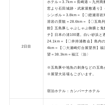
ホテル＝3.7km＝長崎港～九州
窓より石田城跡・武家屋敷通り】＝
シンボル＝3.8km＝【〇鐙瀬溶
溶岩の景観＝28.6km＝【〇五
館】五島豚しゃぶしゃぶ御膳と鬼鯖
チ】日本の渚100選。白い砂浜
24.1km＝【〇井持浦教会】島
2日目
4km＝【〇大瀬崎灯台展望所】
望＝38.3km＝福江〈泊〉
※五島豚や地魚の刺身などの五島
※展望大浴場もございます。
宿泊ホテル：カンパーナホテル