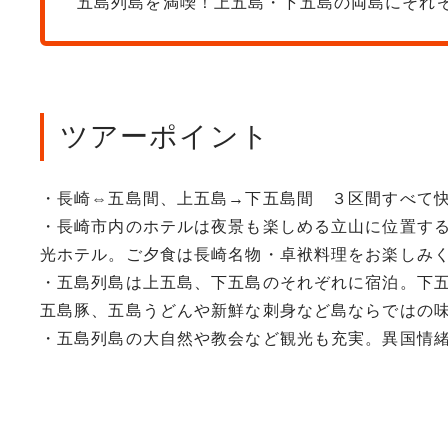
五島列島を満喫！上五島・下五島の両島にそれ
ツアーポイント
・長崎⇔五島間、上五島→下五島間 ３区間すべて
・長崎市内のホテルは夜景も楽しめる立山に位置す
光ホテル。ご夕食は長崎名物・卓袱料理をお楽しみ
・五島列島は上五島、下五島のそれぞれに宿泊。下
五島豚、五島うどんや新鮮な刺身など島ならではの
・五島列島の大自然や教会など観光も充実。異国情