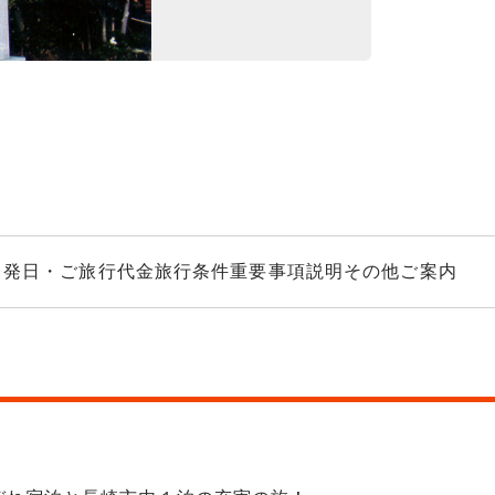
大瀬崎断崖 提
出発日・ご旅行代金
旅行条件
重要事項説明
その他ご案内