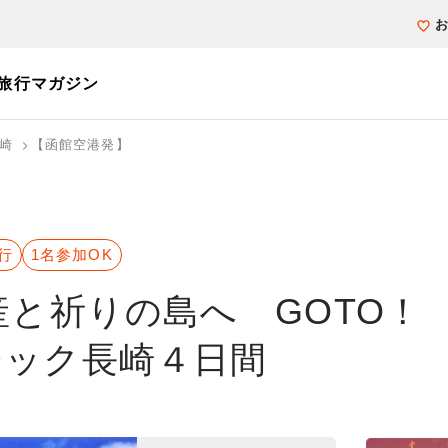
旅行マガジン
崎
【函館空港発】
個人旅行（ブーケ）を探す
テーマから探す
ホテル・宿を探
写真から探す
写真から探す
行
1名参加OK
産と祈りの島へ GOTO！
チック長崎４日間