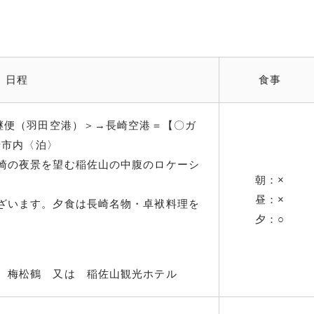
日程
食事
乗継便（羽田空港）＞→長崎空港＝【〇ガ
崎市内〈泊〉
崎の夜景を望む稲佐山の中腹のロケーシ
朝：×
昼：×
ざいます。夕食は長崎名物・卓袱料理を
夕：○
 梅松鶴 又は 稲佐山観光ホテル