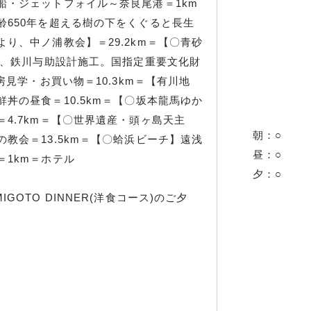
・ジェットフォイル～奈良尾港＝1km
齢650年を超える樹の下をくぐると長生
り、中ノ浦教会】＝29.2km＝【〇青砂
は、鉄川与助設計施工。国指定重要文化財
房見学・お買い物＝10.3km＝【有川地
丼の昼食＝10.5km＝【〇坂本龍馬ゆか
4.7km＝【〇世界遺産・頭ヶ島天主
朝：○
教会＝13.5km＝【〇蛤浜ビーチ】遠浅
昼：○
1km＝ホテル
夕：○
OTO DINNER(洋食コース)のご夕