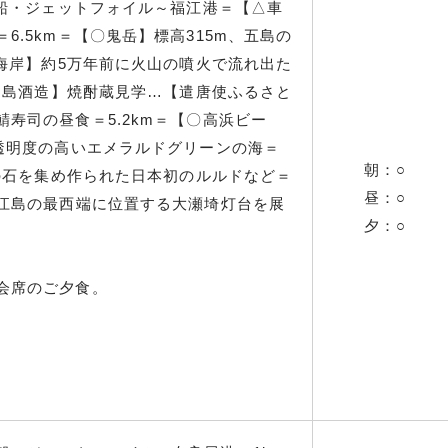
商船・ジェットフォイル～福江港＝【△車
6.5km＝【〇鬼岳】標高315m、五島の
岩海岸】約5万年前に火山の噴火で流れ出た
島列島酒造】焼酎蔵見学…【遣唐使ふるさと
寿司の昼食＝5.2km＝【〇高浜ビー
と透明度の高いエメラルドグリーンの海＝
朝：○
内の石を集め作られた日本初のルルドなど＝
昼：○
福江島の最西端に位置する大瀬埼灯台を展
夕：○
会席のご夕食。