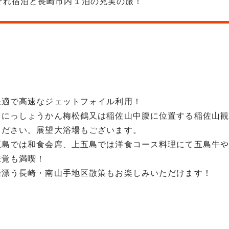
ぞれ宿泊と長崎市内１泊の充実の旅！
快適で高速なジェットフォイル利用！
るにっしょうかん梅松鶴又は稲佐山中腹に位置する稲佐山観
ください。展望大浴場もございます。
五島では和食会席、上五島では洋食コース料理にて五島牛や
味覚も満喫！
緒漂う長崎・南山手地区散策もお楽しみいただけます！