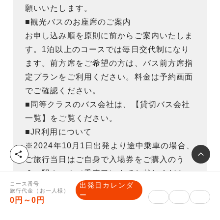
願いいたします。
■観光バスのお座席のご案内
お申し込み順を原則に前からご案内いたしま
す。1泊以上のコースでは毎日交代制になり
ます。前方席をご希望の方は、バス前方席指
定プランをご利用ください。料金は予約画面
でご確認ください。
■同等クラスのバス会社は、【貸切バス会社
一覧】をご覧ください。
■JR利用について
※2024年10月1日出発より途中乗車の場合、
シ
ご旅行当日はご自身で入場券をご購入のう
ェ
え、駅ホーム（乗車口）までお越しくださ
ア
コース番号
出発日カレンダ
い。記載列車に乗車している添乗員が扉の前
旅行代金（お一人様）
ー
0円～0円
でお待ちしています。入場券代はお客様負担
となります。商品によってはJR券をお送り