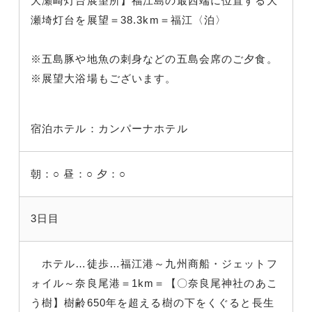
大瀬崎灯台展望所】福江島の最西端に位置する大
瀬埼灯台を展望＝38.3km＝福江〈泊〉
※五島豚や地魚の刺身などの五島会席のご夕食。
※展望大浴場もございます。
宿泊ホテル：カンパーナホテル
朝：○
昼：○
夕：○
3日目
ホテル…徒歩…福江港～九州商船・ジェットフ
ォイル～奈良尾港＝1km＝【〇奈良尾神社のあこ
う樹】樹齢650年を超える樹の下をくぐると長生