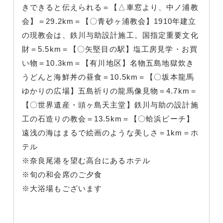
きできると伝えられる＝【△車窓より、中ノ浦教
会】＝29.2km＝【〇青砂ヶ浦教会】1910年建立
の現教会は、鉄川与助設計施工。国指定重要文化
財＝5.5km＝【〇矢堅目の駅】塩工房見学・お買
い物＝10.3km＝【有川地区】名物五島地獄炊き
うどんと海鮮丼の昼食＝10.5km＝【〇坂本龍馬
ゆかりの広場】五島祈りの龍馬像見物＝4.7km＝
【〇世界遺産・頭ヶ島天主堂】鉄川与助の設計施
工の石造りの教会＝13.5km＝【〇蛤浜ビーチ】
遠浅の海はまるで絵画のような美しさ＝1km＝ホ
テル
※奈良尾港を望む高台にあるホテル
※旬の和会席のご夕食
※大浴場もございます