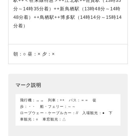
駅++＜在来線特急＞++江北駅++佐賀駅（13時35
分～14時35分着）++新鳥栖駅（13時48分～14時
48分着）++鳥栖駅++博多駅（14時14分～15時14
分着）
朝：○
昼：×
夕：×
マーク説明
飛行機：→→ 列車：++ バス：＝＝ 徒
歩：・・ 船・フェリー：～～
ロープウェー・ケーブルカー：// 入場観光：● 下
車観光：○ 車窓観光：△