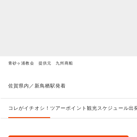
青砂ヶ浦教会 提供元 九州商船
佐賀県内／新鳥栖駅発着
コレがイチオシ！
ツアーポイント
観光スケジュール
出