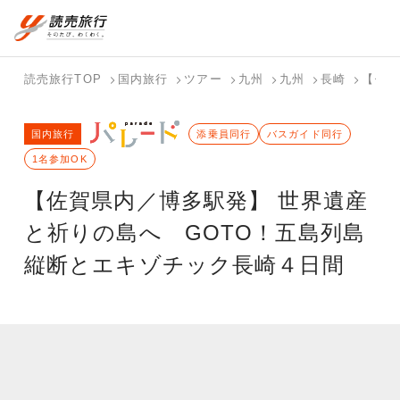
国内旅行トップ
海外旅行トップ
読売旅行TOP
国内旅行
ツアー
九州
九州
長崎
【佐賀
バスツアー
海外特集か
個人旅行
テーマから
ホテル・宿
写真から探
国内特集か
国内旅行
を探す
ら探す
（ブーケ）
探す
添乗員同行
を探す
す
バスガイド同行
ら探す
を探す
1名参加OK
テーマから
写真から探
【佐賀県内／博多駅発】 世界遺産
探す
す
と祈りの島へ GOTO！五島列島
縦断とエキゾチック長崎４日間