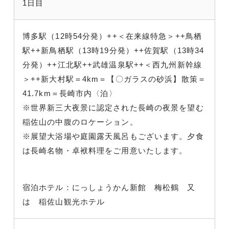
1日目
博多駅（12時54分発）++＜在来線特急＞++鳥栖
駅++新鳥栖駅（13時19分発）++佐賀駅（13時34
分発）++江北駅++武雄温泉駅++＜西九州新幹線
＞++新大村駅＝4km＝【〇ガラスの砂浜】散策＝
41.7km＝長崎市内〈泊〉
※世界新三大夜景に認定された長崎の夜景を望む
稲佐山の中腹のロケーション。
※展望大浴場や庭園露天風呂もございます。夕食
は長崎名物・卓袱料理をご用意いたします。
宿泊ホテル：にっしょうかん新館 梅松鶴 又
は 稲佐山観光ホテル