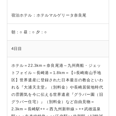
宿泊ホテル：ホテルマルゲリータ奈良尾
朝：○
昼：○
夕：○
4日目
ホテル＝22.3km＝奈良尾港～九州商船・ジェッ
トフォイル～長崎港＝1.8km＝【○長崎南山手地
区】世界遺産に登録された日本最古の教会といわ
れる『大浦天主堂』（別料金）や長崎居留地時代
の雰囲気を今に伝える世界遺産『グラバー園（旧
グラバー住宅）』（別料金）など自由見物＝
2.3km＝長崎駅++＜西九州新幹線＞++武雄温泉