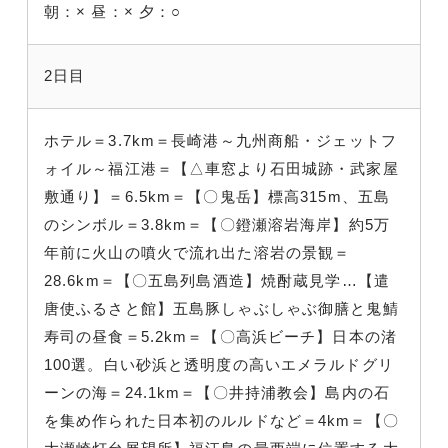
朝：×
昼：×
夕：○
2日目
ホテル＝3.7km＝長崎港～九州商船・ジェットフ
ォイル～福江港＝【△車窓より石田城跡・武家屋
敷通り】＝6.5km＝【〇鬼岳】標高315m、五島
のシンボル＝3.8km＝【〇鐙瀬溶岩海岸】約5万
年前に火山の噴火で流れ出た溶岩の景観＝
28.6km＝【〇五島列島酒造】焼酎蔵見学…【遣
唐使ふるさと館】五島豚しゃぶしゃぶ御膳と鬼鯖
寿司の昼食＝5.2km＝【〇高浜ビーチ】日本の渚
100選。白い砂浜と透明度の高いエメラルドグリ
ーンの海＝24.1km＝【〇井持浦教会】島内の石
を集め作られた日本初のルルドなど＝4km＝【〇