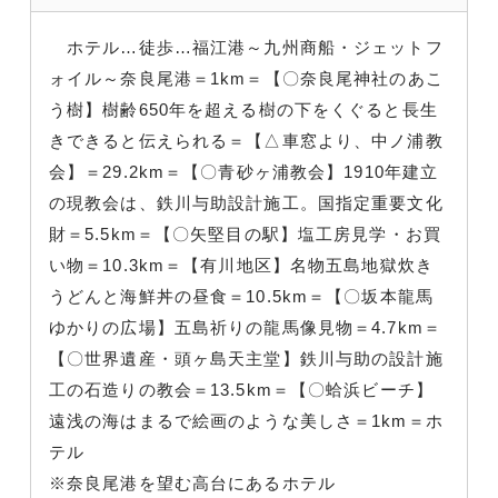
ホテル…徒歩…福江港～九州商船・ジェットフ
ォイル～奈良尾港＝1km＝【〇奈良尾神社のあこ
う樹】樹齢650年を超える樹の下をくぐると長生
きできると伝えられる＝【△車窓より、中ノ浦教
会】＝29.2km＝【〇青砂ヶ浦教会】1910年建立
の現教会は、鉄川与助設計施工。国指定重要文化
財＝5.5km＝【〇矢堅目の駅】塩工房見学・お買
い物＝10.3km＝【有川地区】名物五島地獄炊き
うどんと海鮮丼の昼食＝10.5km＝【〇坂本龍馬
ゆかりの広場】五島祈りの龍馬像見物＝4.7km＝
【〇世界遺産・頭ヶ島天主堂】鉄川与助の設計施
工の石造りの教会＝13.5km＝【〇蛤浜ビーチ】
遠浅の海はまるで絵画のような美しさ＝1km＝ホ
テル
※奈良尾港を望む高台にあるホテル