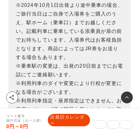
※2024年10月1日出発より途中乗車の場合、
ご旅行当日はご自身で入場券をご購入のう
え、駅ホーム（乗車口）までお越しくださ
い。記載列車に乗車している添乗員が扉の前
でお待ちしています。入場券代はお客様負担
となります。商品によってはJR券をお送り
する場合もあります。
※乗車駅の変更は、出発の20日前までにお電
話にてご連絡願います。
※利用列車のダイヤ変更により行程が変更に
なる場合がございます。
シ
※利用列車指定・座席指定はできません。お
ェ
座席はグループ様で隣同士等まとまってお取
ア
コース番号
出発日カレンダ
りできるよう努力いたしますが、団体券のた
旅行代金（お一人様）
ー
0円～0円
めご希望に添えない場合もございます。
※【特大荷物】について。東海道・山陽・九