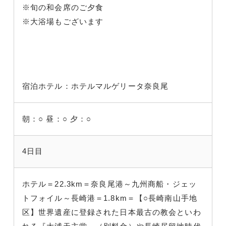
※旬の和会席のご夕食
※大浴場もございます
宿泊ホテル：ホテルマルゲリータ奈良尾
朝：○
昼：○
夕：○
4日目
ホテル＝22.3km＝奈良尾港～九州商船・ジェッ
トフォイル～長崎港＝1.8km＝【○長崎南山手地
区】世界遺産に登録された日本最古の教会といわ