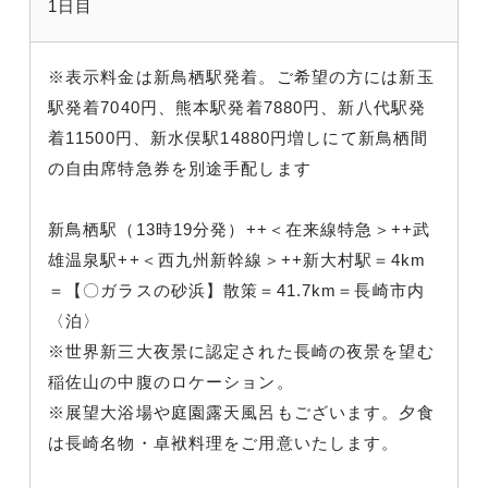
1日目
※表示料金は新鳥栖駅発着。ご希望の方には新玉
駅発着7040円、熊本駅発着7880円、新八代駅発
着11500円、新水俣駅14880円増しにて新鳥栖間
の自由席特急券を別途手配します
新鳥栖駅（13時19分発）++＜在来線特急＞++武
雄温泉駅++＜西九州新幹線＞++新大村駅＝4km
＝【〇ガラスの砂浜】散策＝41.7km＝長崎市内
〈泊〉
※世界新三大夜景に認定された長崎の夜景を望む
稲佐山の中腹のロケーション。
※展望大浴場や庭園露天風呂もございます。夕食
は長崎名物・卓袱料理をご用意いたします。