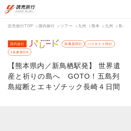
国内旅行トップ
海外旅行トップ
読売旅行TOP
国内旅行
ツアー
九州
熊本
九州
長崎
バスツアー
海外特集か
個人旅行
テーマから
ホテル・宿
写真から探
国内特集か
国内旅行
を探す
ら探す
（ブーケ）
探す
添乗員同行
を探す
す
バスガイド同行
ら探す
を探す
1名参加OK
テーマから
写真から探
【熊本県内／新鳥栖駅発】 世界遺
探す
す
産と祈りの島へ GOTO！五島列
島縦断とエキゾチック長崎４日間