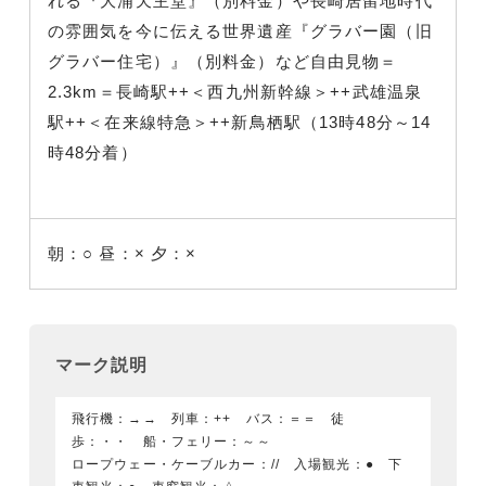
れる『大浦天主堂』（別料金）や長崎居留地時代
の雰囲気を今に伝える世界遺産『グラバー園（旧
グラバー住宅）』（別料金）など自由見物＝
2.3km＝長崎駅++＜西九州新幹線＞++武雄温泉
駅++＜在来線特急＞++新鳥栖駅（13時48分～14
時48分着）
朝：○
昼：×
夕：×
マーク説明
飛行機：→→ 列車：++ バス：＝＝ 徒
歩：・・ 船・フェリー：～～
ロープウェー・ケーブルカー：// 入場観光：● 下