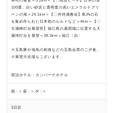
寿司の昼食＝5.2km＝【〇高浜ビーチ】日本の渚
100選。白い砂浜と透明度の高いエメラルドグリ
ーンの海＝24.1km＝【〇井持浦教会】島内の石
を集め作られた日本初のルルドなど＝4km＝【〇
大瀬崎灯台展望所】福江島の最西端に位置する大
瀬埼灯台を展望＝38.3km＝福江〈泊〉
※五島豚や地魚の刺身などの五島会席のご夕食。
※展望大浴場もございます。
宿泊ホテル：カンパーナホテル
朝：○
昼：○
夕：○
3日目