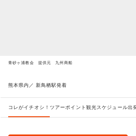
青砂ヶ浦教会 提供元 九州商船
熊本県内／ 新鳥栖駅発着
コレがイチオシ！
ツアーポイント
観光スケジュール
出