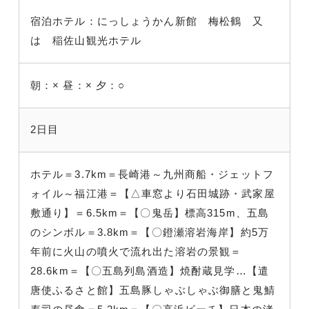
宿泊ホテル：にっしょうかん新館 梅松鶴 又
は 稲佐山観光ホテル
朝：×
昼：×
夕：○
2日目
ホテル＝3.7km＝長崎港～九州商船・ジェットフ
ォイル～福江港＝【△車窓より石田城跡・武家屋
敷通り】＝6.5km＝【〇鬼岳】標高315m、五島
のシンボル＝3.8km＝【〇鐙瀬溶岩海岸】約5万
年前に火山の噴火で流れ出た溶岩の景観＝
28.6km＝【〇五島列島酒造】焼酎蔵見学…【遣
唐使ふるさと館】五島豚しゃぶしゃぶ御膳と鬼鯖