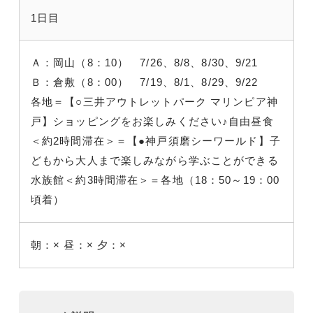
1日目
Ａ：岡山（8：10） 7/26、8/8、8/30、9/21
Ｂ：倉敷（8：00） 7/19、8/1、8/29、9/22
各地＝【○三井アウトレットパーク マリンピア神
戸】ショッピングをお楽しみください♪自由昼食
＜約2時間滞在＞＝【●神戸須磨シーワールド】子
どもから大人まで楽しみながら学ぶことができる
水族館＜約3時間滞在＞＝各地（18：50～19：00
頃着）
朝：×
昼：×
夕：×