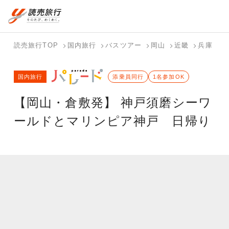
国内旅行トップ
海外旅行トップ
読売旅行TOP
国内旅行
バスツアー
岡山
近畿
兵庫
【
バスツアー
海外特集か
個人旅行
テーマから
ホテル・宿
写真から探
国内特集か
国内旅行
を探す
ら探す
（ブーケ）
探す
添乗員同行
を探す
す
1名参加OK
ら探す
を探す
【岡山・倉敷発】 神戸須磨シーワ
テーマから
写真から探
探す
す
ールドとマリンピア神戸 日帰り