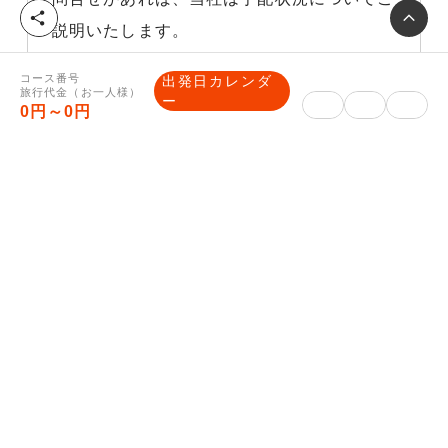
シ
説明いたします。
ェ
ア
※Webでお申し込みの場合、郵送物はござ
コース番号
出発日カレンダ
旅行代金（お一人様）
いません。
ー
0円～0円
※観劇観戦などの入場券やJR乗車券がツア
ーに含まれる場合は郵送いたします。
■ご入金方法について
クレジットカード決済、コンビニ決済は、マ
イページをご確認ください。
銀行振込みの場合は、予約完了メールに振込
先口座を記載いたします。
旅行企画・実施