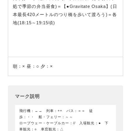
処で季節の弁当昼食)＝【●Gravitate Osaka】(日
本最長420メートルのつり橋を歩いて渡ろう)＝各
地(18:15～19:15頃)
朝：×
昼：○
夕：×
マーク説明
飛行機：→→ 列車：++ バス：＝＝ 徒
歩：・・ 船・フェリー：～～
ロープウェー・ケーブルカー：// 入場観光：● 下
車観光：○ 車窓観光：△