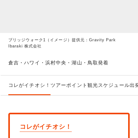
ブリッジウォーク1（イメージ）提供元：Gravity Park
Ibaraki 株式会社
倉吉・ハワイ・浜村中央・湖山・鳥取発着
コレがイチオシ！
ツアーポイント
観光スケジュール
出
コレがイチオシ！