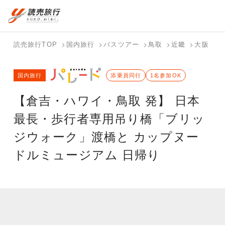
国内旅行トップ
海外旅行トップ
読売旅行TOP
国内旅行
バスツアー
鳥取
近畿
大阪
【
バスツアー
海外特集か
個人旅行
テーマから
ホテル・宿
写真から探
国内特集か
国内旅行
を探す
ら探す
（ブーケ）
探す
添乗員同行
を探す
す
1名参加OK
ら探す
を探す
【倉吉・ハワイ・鳥取 発】 日本
テーマから
写真から探
探す
す
最長・歩行者専用吊り橋「ブリッ
ジウォーク」渡橋と カップヌー
ドルミュージアム 日帰り