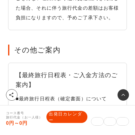
た場合、それに伴う旅行代金の差額はお客様
負担になりますので、予めご了承下さい。
その他ご案内
【最終旅行日程表・ご入金方法のご
案内】
シ
■最終旅行日程表（確定書面）について
ェ
ア
確定した集合場所や時間等が記載された最終
コース番号
出発日カレンダ
旅行日程表を旅行開始日の前日までに、マイ
旅行代金（お一人様）
ー
0円～0円
ページに表示します。（旅行開始日の5日前