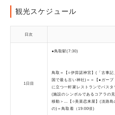
観光スケジュール
日次
●鳥取駅(7:30)
鳥取＝【○伊弉諾神宮】(「古事
国で最も古い神社)＝＝【●ガーブ
1日目
に立つ一軒家レストランでパスタ
(施設のシンボルであるコアラの
移動＞…【○美菜恋来屋】(淡路
の)＝鳥取着（19:00頃)