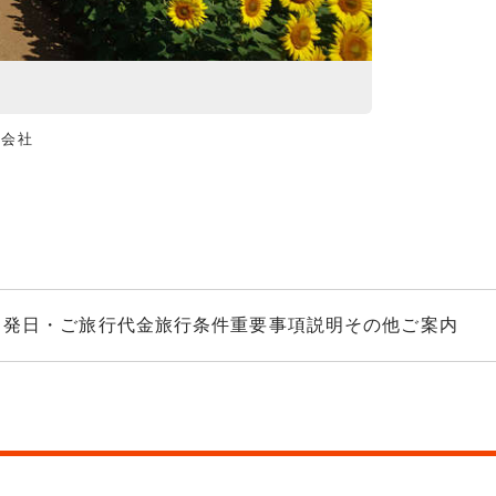
式会社
コアラのぞみ（
出発日・ご旅行代金
旅行条件
重要事項説明
その他ご案内