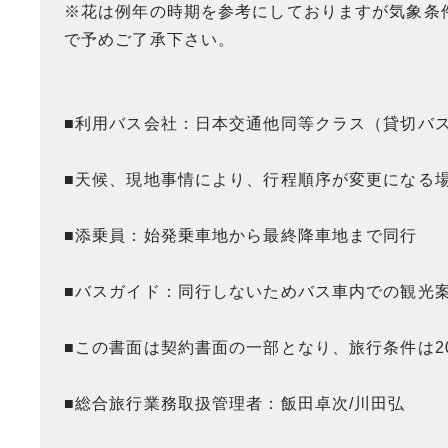
※花は例年の時期を参考にしておりますが気象条
で予めご了承下さい。
■利用バス会社：日本交通他同等クラス（貸切バ
■天候、現地事情により、行程順序が変更になる
■添乗員：始発乗車地から最終降車地まで同行
■バスガイド：同行しないためバス車内での観光
■この書面は契約書面の一部となり、旅行条件は20
■総合旅行業務取扱管理者：飯田卓次/川田弘