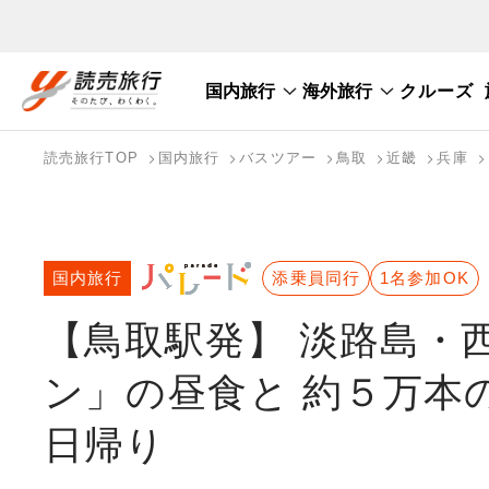
国内旅行
海外旅行
クルーズ
国内旅行トップ
海外旅行トップ
読売旅行TOP
国内旅行
バスツアー
鳥取
近畿
兵庫
バスツアーを探す
海外特集から探す
テーマから探す
国内旅行
添乗員同行
1名参加OK
【鳥取駅発】 淡路島・
ン」の昼食と 約５万
日帰り