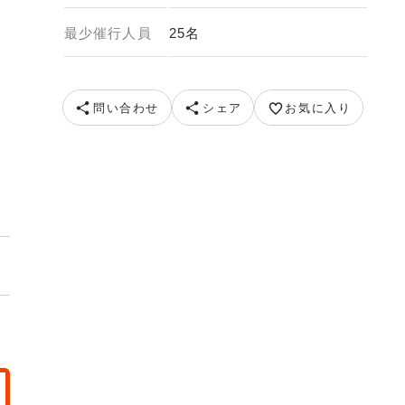
最少催行人員
25名
問い合わせ
シェア
お気に入り
イメージ） 提供元：南淡路農業公園株式会社