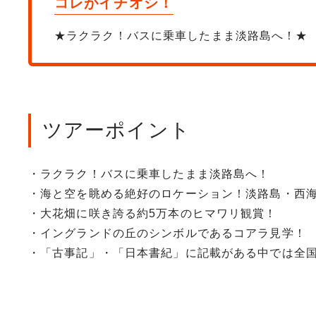
コレがイチオシ！
★ラクラク！バスに乗車したまま淡路島へ！★
ツアーポイント
・ラクラク！バスに乗車したまま淡路島へ！
・海と空を眺める絶好のロケーション！淡路島・西
・大花畑に咲き誇る約5万本のヒマワリ観賞！
・イングランドの丘のシンボルであるコアラ見学！
・「古事記」・「日本書紀」に記載がある中では全