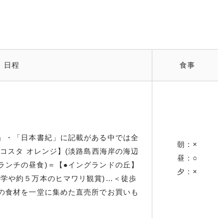
日程
食事
記」・「日本書紀」に記載がある中では全
朝：×
 コスタ オレンジ】(淡路島西海岸の海辺
昼：○
ランチの昼食)＝【●イングランドの丘】
夕：×
見学や約５万本のヒマワリ観賞)…＜徒歩
島の食材を一堂に集めた直売所でお買いも