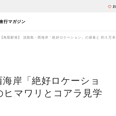
旅行マガジン
【鳥取駅発】 淡路島・西海岸「絶好ロケーション」の昼食と 約５万
個人旅行（ブーケ）を探す
テーマから探す
ホテル・宿を探
写真から探す
写真から探す
西海岸「絶好ロケーショ
本のヒマワリとコアラ見学