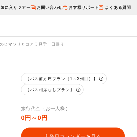
お気に入りツアー
お問い合わせ
お客様サポート
よくある質問
本のヒマワリとコアラ見学 日帰り
す
国内特集から探す
【バス前方席プラン（1～3列目）】
【バス相席なしプラン】
旅行代金（お一人様）
0円～0円
出発日カレンダーを見る