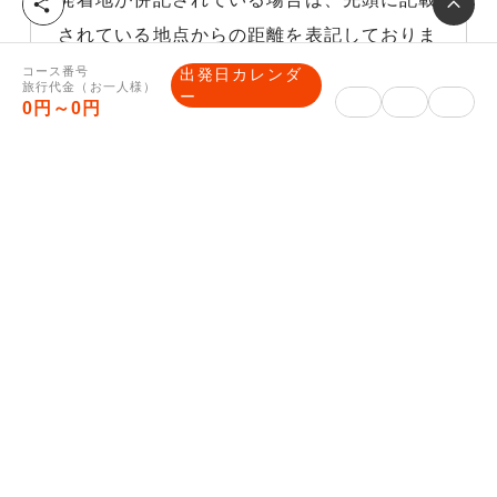
シ
ェ
されている地点からの距離を表記しておりま
ア
す。
コース番号
出発日カレンダ
旅行代金（お一人様）
ー
※悪天候等の気象状況交通や交通渋滞などや
0円～0円
むを得ない理由により他の交通機関を利用し
た場合、それに伴う旅行代金の差額はお客様
負担になりますので、予めご了承下さい。
その他ご案内
【最終旅行日程表・ご入金方法のご
案内】