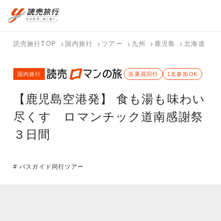
国内旅行トップ
海外旅行トップ
読売旅行TOP
国内旅行
ツアー
九州
鹿児島
北海道
【
バスツアー
海外特集か
個人旅行
テーマから
ホテル・宿
写真から探
国内特集か
国内旅行
を探す
ら探す
（ブーケ）
探す
を探す
す
添乗員同行
1名参加OK
ら探す
を探す
【鹿児島空港発】 食も湯も味わい
テーマから
写真から探
探す
す
尽くす ロマンチック道南感謝祭
３日間
# バスガイド同行ツアー