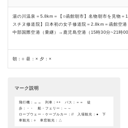
湯の川温泉＝5.8km＝【○函館朝市】名物朝市を見物＝10
スチヌ修道院】日本初の女子修道院＝2.8km＝函館空
中部国際空港（乗継）→鹿児島空港（15時30分~21時0
朝：○
昼：×
夕：×
マーク説明
飛行機：→→ 列車：++ バス：＝＝ 徒
歩：・・ 船・フェリー：～～
ロープウェー・ケーブルカー：// 入場観光：● 下
車観光：○ 車窓観光：△