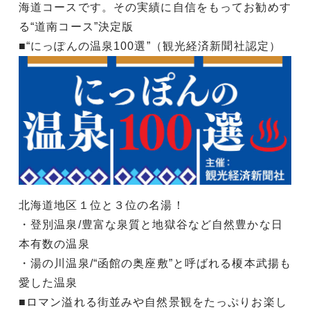
海道コースです。その実績に自信をもってお勧めす
る“道南コース”決定版
■“にっぽんの温泉100選”（観光経済新聞社認定）
北海道地区１位と３位の名湯！
・登別温泉/豊富な泉質と地獄谷など自然豊かな日
本有数の温泉
・湯の川温泉/“函館の奥座敷”と呼ばれる榎本武揚も
愛した温泉
■ロマン溢れる街並みや自然景観をたっぷりお楽し