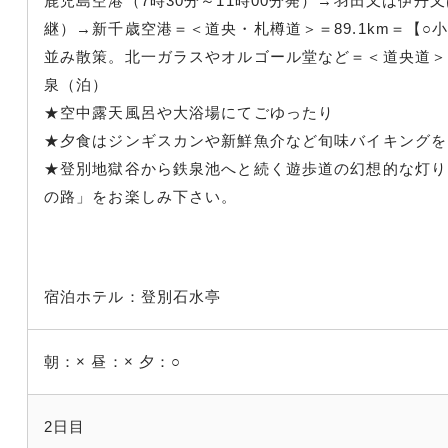
鹿児島空港（7時30分～11時00分発）→羽田又は伊丹
継）→新千歳空港＝＜道央・札樽道＞＝89.1km＝【○
並み散策。北一ガラスやオルゴール堂など＝＜道央道＞＝1
泉（泊）
★空中露天風呂や大浴場にてごゆったり
★夕食はジンギスカンや新鮮魚介など旬味バイキング
★登別地獄谷から鉄泉池へと続く遊歩道の幻想的な灯り
の路」をお楽しみ下さい。
宿泊ホテル：登別石水亭
朝：×
昼：×
夕：○
2日目