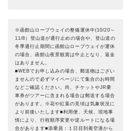
※函館山ロープウェイの整備運休中(10/20～
11/8）登山道が通行止めの場合や、登山道の
冬季通行止期間に函館山ロープウェイが運休
の場合、函館山夜景観賞は中止となり、返金
はありません。
■WEBでお申し込みの場合、郵送物はござい
ませんので必ずマイページにて集合のお時間
などご確認ください。尚、チケットやJR乗
車券がツアーに含まれる場合は郵送する場合
があります。※花や紅葉の見頃は気象状況に
より前後いたします■利用便、天候、現地事
情により、行程順序変更や逆ルートになる場
合があります■添乗員：１日目到着空港から