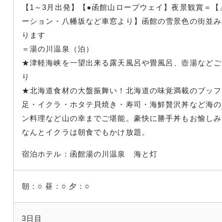
【1～3月出発】【●函館山ロープウェイ】夜景観賞＝
ーション・八幡坂など車窓より】函館の雪景色の街並み
ります
＝湯の川温泉（泊）
★津軽海峡を一望出来る露天風呂や畳風呂、壺湯などご
★北海道食材の大盤振舞い！北海道の味覚満載のブッフ
足・イクラ・ホタテ貝焼き・寿司・海鮮贅沢丼など海の
ン料理など山の幸までご堪能。豪快に勝手丼もお愉しみ
なんとイクラは朝食でもかけ放題。
宿泊ホテル：函館湯の川温泉 海と灯
朝：○
昼：○
夕：○
3日目