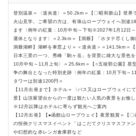
登別温泉＝〈道央道〉＝50.2km＝【〇昭和新山】世
火山見学。ご希望の方は、有珠山ロープウェイへ別途18
ます〈例年の紅葉：10月中旬～下旬※2027年1月12日
運休となります〉＝2.3km＝【洞爺】「ホタテ尽くし
洞爺湖畔】湖畔を車窓より＝＜道央道＞＝141.5km＝
日本三景の一つ、秀峰「駒ヶ岳」を背景に雄大な景色を
10月中旬～11月上旬〉＝25.6km＝【○五稜郭公園】
争の舞台となった特別史跡〈例年の紅葉：10月下旬～1
タワーは別途1200円＝
【11月出発まで】ホテル＝〈バス又はロープウェイに
景】山頂展望台からの一度は観たい人気の夜景をお愉し
※12月以降はホテルに寄らず観光へご案内
【12月出発】【●函館山ロープウェイ】夜景観賞＝【
の恒例クリスマスイベント「はこだてクリスマスファン
や幻想的な赤レンガ倉庫群など