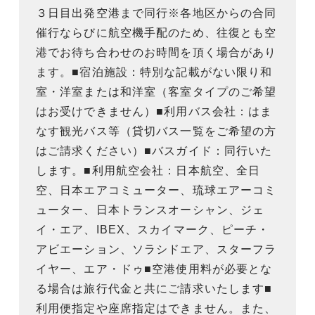
３日目出発空港まで同行※各地区からの合同
催行ならびに航空機手配のため、往復とも空
港でお待ち合わせのお時間を頂く場合があり
ます。■宿泊施設：特別な記載がない限り和
室・洋室または和洋室（客室タイプのご希望
はお受けできません）■利用バス会社：はま
なす観光バス等（貸切バス一覧をご希望の方
はご請求ください）■バスガイド：同行いた
します。■利用航空会社：日本航空、全日
空、日本エアコミューター、琉球エアーコミ
ューター、日本トランスオーシャン、ジェ
イ・エア、IBEX、スカイマーク、ピーチ・
アビエーション、ソラシドエア、スターフラ
イヤー、エア・ドゥ■空港使用料が必要とな
る場合は旅行代金と共にご請求いたします■
利用便指定や座席指定はできません。また、