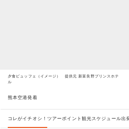
夕食ビュッフェ（イメージ） 提供元 新富良野プリンスホテ
ル
熊本空港発着
コレがイチオシ！
ツアーポイント
観光スケジュール
出