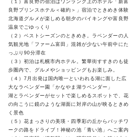
（１）富良野の宿泊はワンランク上のホテル「新富
良野プリンスホテル＜確約＞」宿泊でときめき体験
北海道グルメが楽しめる朝夕のバイキングや富良野
温泉でごゆっくり
（２）ベストシーズンのときめき。ラベンダーの人
気観光地「ファーム富田」混雑が少ない午前中にた
っぷり90分滞在
（３）初泊は札幌市内ホテル。繁華街すすきのも徒
歩圏内で、グルメやショッピングもお楽しみ。
（４）7月出発は国内唯一といわれる湖に面した広
大なラベンダー園「かなやま湖ラベンダー」
湖とラベンダーがセットで楽しめるスポットで、花
の向こうに鏡のような湖面に対岸の山が映るときめ
く景色
（５）花まっさりの美瑛・四季彩の丘からパッチワ
ークの路をドライブ！神秘の池「青い池」へご案内