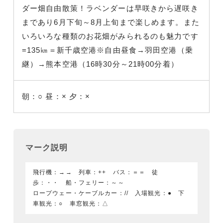
ダー畑自由散策！ラベンダーは早咲きから遅咲き
まであり6月下旬～8月上旬まで楽しめます。また
いろいろな種類のお花畑がみられるのも魅力です
=135㎞＝新千歳空港※自由昼食→羽田空港（乗
継）→熊本空港（16時30分～21時00分着）
朝：○
昼：×
夕：×
マーク説明
飛行機：→→ 列車：++ バス：＝＝ 徒
歩：・・ 船・フェリー：～～
ロープウェー・ケーブルカー：// 入場観光：● 下
車観光：○ 車窓観光：△