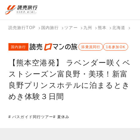
国内旅行トップ
海外旅行トップ
読売旅行TOP
国内旅行
ツアー
九州
熊本
北海道
【熊
バスツアー
海外特集か
個人旅行
テーマから
ホテル・宿
写真から探
国内特集か
国内旅行
を探す
ら探す
（ブーケ）
探す
を探す
す
添乗員同行
1名参加OK
ら探す
を探す
【熊本空港発】 ラベンダー咲くベ
テーマから
写真から探
探す
す
ストシーズン富良野・美瑛！新富
良野プリンスホテルに泊まるとき
めき体験３日間
# バスガイド同行ツアー
# 夏休み