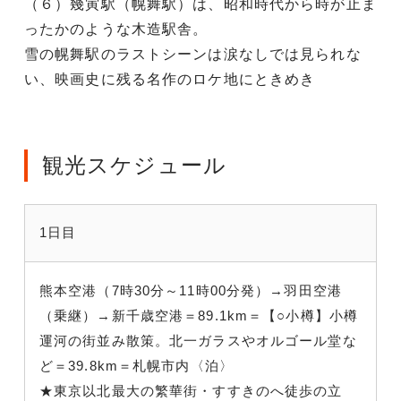
（６）幾寅駅（幌舞駅）は、昭和時代から時が止ま
ったかのような木造駅舎。
雪の幌舞駅のラストシーンは涙なしでは見られな
い、映画史に残る名作のロケ地にときめき
観光スケジュール
1日目
熊本空港（7時30分～11時00分発）→羽田空港
（乗継）→新千歳空港＝89.1km＝【○小樽】小樽
運河の街並み散策。北一ガラスやオルゴール堂な
ど＝39.8km＝札幌市内〈泊〉
★東京以北最大の繁華街・すすきのへ徒歩の立