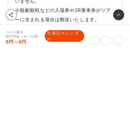
いません。
※観劇観戦などの入場券やJR乗車券がツア
シ
ーに含まれる場合は郵送いたします。
ェ
ア
■ご入金方法について
コース番号
出発日カレンダ
旅行代金（お一人様）
クレジットカード決済、コンビニ決済は、マ
ー
0円～0円
イページをご確認ください。
銀行振込みの場合は、予約完了メールに振込
先口座を記載いたします。
旅行企画・実施
株式会社読売旅行 西日本販
企画旅行業者
売センター