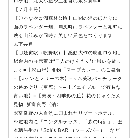
ロケ地。丸太小屋や三番目の家を見学=
【７月出発】
【〇かなやま湖森林公園】山間の湖のほとりに一
面のラベンダー畑。無風時はラベンダーと湖畔に
映る山並みが同時に美しい景色をつくります=
以下共通
【〇幾寅駅（幌舞駅）】感動大作の映画ロケ地。
駅舎内の展示室は“二人のけんさん”に思いを馳せ
ます=【深山峠】名物「スープカレー」のご昼食
=【○ケンとメリーの木】=＜△美瑛パッチワーク
の路めぐり（車窓）＞=【ビエイブルーで有名な
青い池】=【美瑛・四季彩の丘】花のじゅうたん
見物=新富良野〈泊〉
※富良野の大自然に囲まれたリゾートホテル。
※敷地内に「ニングルテラス」「森の時計」、倉
本聰先生の「Soh's BAR （ソーズバー）」など