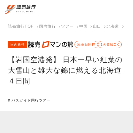
国内旅行トップ
海外旅行トップ
読売旅行TOP
国内旅行
ツアー
中国
山口
北海道
【岩
バスツアー
海外特集か
個人旅行
テーマから
ホテル・宿
写真から探
国内特集か
国内旅行
を探す
ら探す
（ブーケ）
探す
を探す
す
添乗員同行
1名参加OK
ら探す
を探す
【岩国空港発】 日本一早い紅葉の
テーマから
写真から探
探す
す
大雪山と雄大な錦に燃える北海道
４日間
# バスガイド同行ツアー