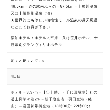
48.5km＝道の駅南ふらの＝87.5km＝十勝川温泉
又は十勝幕別温泉（泊）
★世界的にも珍しい植物性モール温泉の露天風呂
などにてお寛ぎ下さい
宿泊ホテル：ホテル大平原 又は笹井ホテル、十
勝幕別グランヴィリオホテル
朝：○
昼：○
夕：○
4日目
ホテル＝3.3km＝【〇十勝川・千代田堰堤】鮭の
遡上見学≪注2≫＝新千歳空港→羽田空港（経
由）→岩国錦帯橋空港（18時30分~22時00分