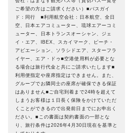
会社：はまなす観光バス等（貸切バス一覧を
ご希望の方はご請求ください）■バスガイ
ド：同行 ■利用航空会社：日本航空、全日
空、日本エアコミューター、琉球エアーコミ
ューター、日本トランスオーシャン、ジェ
イ・エア、IBEX、スカイマーク、ピーチ・
アビエーション、ソラシドエア、スターフラ
イヤー、エア・ドゥ■空港使用料が必要とな
る場合は旅行代金と共にご請求いたします■
利用便指定や座席指定はできません。また、
グループでお隣同士の座席が確保できる保証
はありません■ご自宅到着まで24時を超えて
しまうお客様は１日長く保険をかけていただ
くことができるので出発前日までにお申出く
ださい。■この書面は契約書面の一部とな
り、旅行条件は2026年4月30日現在を基準と