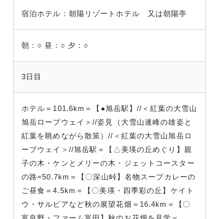
宿泊ホテル：朝陽リゾートホテル 又は朝陽亭
朝：○
昼：○
夕：○
3日目
ホテル＝101.6km＝【●旭岳駅】//＜紅葉の大雪山
旭岳ロープウェイ＞//姿見（大雪山連峰の雄姿と
紅葉を眺めながら散策）//＜紅葉の大雪山旭岳ロ
ープウェイ＞//旭岳駅＝【△美瑛の丘めぐり】親
子の木・ケンとメリーの木・ジェットコースター
の路=50.7km＝【〇深山峠】名物スープカレーの
ご昼食＝4.5km＝【〇美瑛・四季彩の丘】ケイト
ウ・サルビアなど秋の展望花畑＝16.4km＝【〇
富良野・ファーム富田】秋のお花畑を見学＝