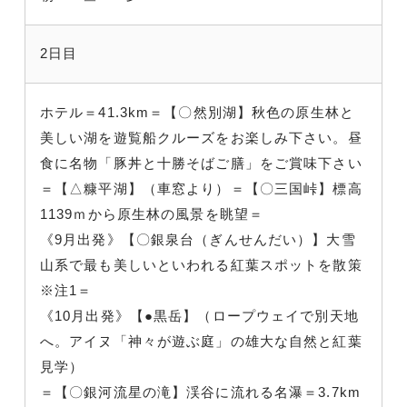
2日目
ホテル＝41.3km＝【〇然別湖】秋色の原生林と
美しい湖を遊覧船クルーズをお楽しみ下さい。昼
食に名物「豚丼と十勝そばご膳」をご賞味下さい
＝【△糠平湖】（車窓より）＝【〇三国峠】標高
1139ｍから原生林の風景を眺望＝
《9月出発》【〇銀泉台（ぎんせんだい）】大雪
山系で最も美しいといわれる紅葉スポットを散策
※注1＝
《10月出発》【●黒岳】（ロープウェイで別天地
へ。アイヌ「神々が遊ぶ庭」の雄大な自然と紅葉
見学）
＝【〇銀河流星の滝】渓谷に流れる名瀑＝3.7km