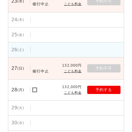
23
予約不可
(水)
催行中止
こども料金
24
(木)
25
(金)
26
(土)
132,000円
27
予約不可
(日)
催行中止
こども料金
132,000円
28
予約する
(月)
こども料金
29
(火)
30
(水)