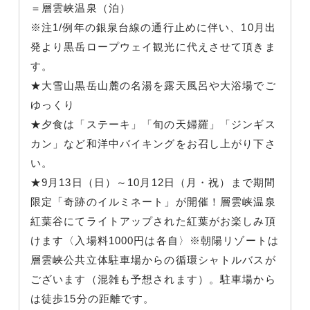
＝層雲峡温泉（泊）
※注1/例年の銀泉台線の通行止めに伴い、10月出
発より黒岳ロープウェイ観光に代えさせて頂きま
す。
★大雪山黒岳山麓の名湯を露天風呂や大浴場でご
ゆっくり
★夕食は「ステーキ」「旬の天婦羅」「ジンギス
カン」など和洋中バイキングをお召し上がり下さ
い。
★9月13日（日）～10月12日（月・祝）まで期間
限定「奇跡のイルミネート」が開催！層雲峡温泉
紅葉谷にてライトアップされた紅葉がお楽しみ頂
けます〈入場料1000円は各自〉※朝陽リゾートは
層雲峡公共立体駐車場からの循環シャトルバスが
ございます（混雑も予想されます）。駐車場から
は徒歩15分の距離です。