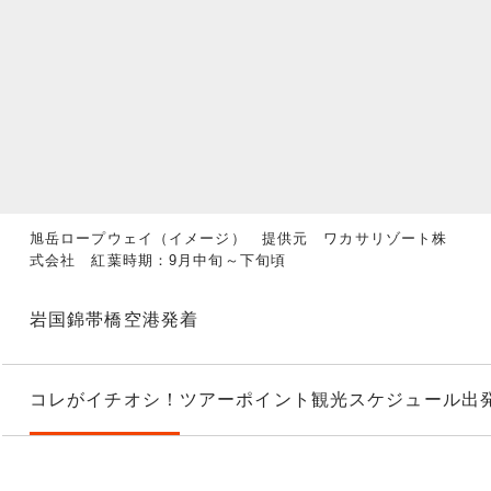
旭岳ロープウェイ（イメージ） 提供元 ワカサリゾート株
式会社 紅葉時期：9月中旬～下旬頃
岩国錦帯橋空港発着
コレがイチオシ！
ツアーポイント
観光スケジュール
出