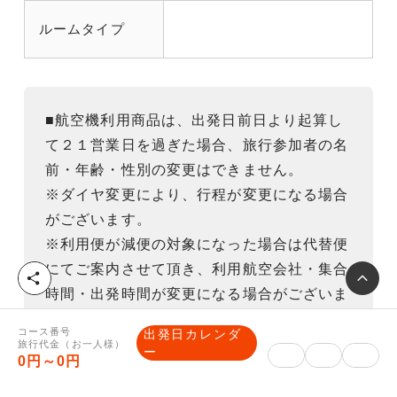
ルームタイプ
■航空機利用商品は、出発日前日より起算し
て２１営業日を過ぎた場合、旅行参加者の名
前・年齢・性別の変更はできません。
※ダイヤ変更により、行程が変更になる場合
がございます。
※利用便が減便の対象になった場合は代替便
にてご案内させて頂き、利用航空会社・集合
シ
時間・出発時間が変更になる場合がございま
ェ
ア
す 。
コース番号
出発日カレンダ
※利用便指定・お座席の指定はできません。
旅行代金（お一人様）
ー
0円～0円
またお申込みグループ様で、極力隣同士など
の座席の調整を努力いたしますが、混雑時に