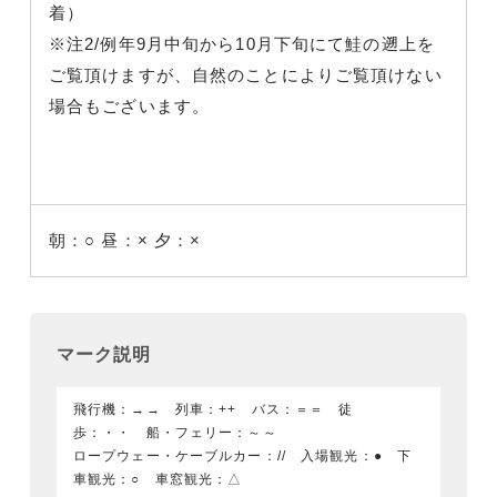
着）
※注2/例年9月中旬から10月下旬にて鮭の遡上を
ご覧頂けますが、自然のことによりご覧頂けない
場合もございます。
朝：○
昼：×
夕：×
マーク説明
飛行機：→→ 列車：++ バス：＝＝ 徒
歩：・・ 船・フェリー：～～
ロープウェー・ケーブルカー：// 入場観光：● 下
車観光：○ 車窓観光：△