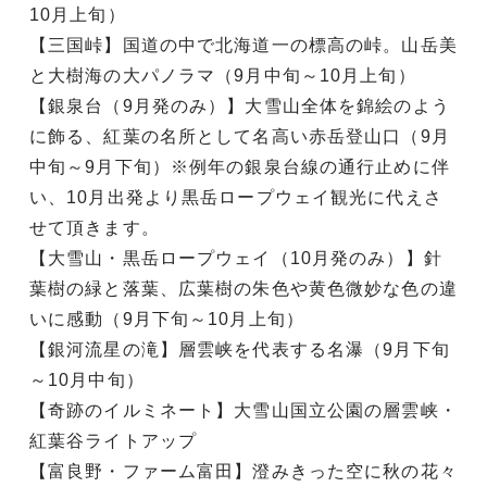
10月上旬）
【三国峠】国道の中で北海道一の標高の峠。山岳美
と大樹海の大パノラマ（9月中旬～10月上旬）
【銀泉台（9月発のみ）】大雪山全体を錦絵のよう
に飾る、紅葉の名所として名高い赤岳登山口（9月
中旬～9月下旬）※例年の銀泉台線の通行止めに伴
い、10月出発より黒岳ロープウェイ観光に代えさ
せて頂きます。
【大雪山・黒岳ロープウェイ（10月発のみ）】針
葉樹の緑と落葉、広葉樹の朱色や黄色微妙な色の違
いに感動（9月下旬～10月上旬）
【銀河流星の滝】層雲峡を代表する名瀑（9月下旬
～10月中旬）
【奇跡のイルミネート】大雪山国立公園の層雲峡・
紅葉谷ライトアップ
【富良野・ファーム富田】澄みきった空に秋の花々