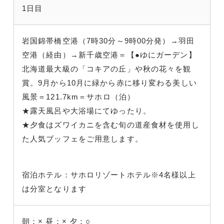
1日目
岩国錦帯橋空港（7時30分～9時00分発）→羽田
空港（経由）→新千歳空港＝【●ゆにガーデン】
北海道最大級の「コキアの丘」や秋の花々を観
賞。9月から10月に緑から赤に移り変わる美しい
風景＝121.7km＝サホロ（泊）
★露天風呂や大浴場にてゆったり。
★夕食はズワイカニを含む旬の道産食材を使用し
た人気ブッフェをご用意します。
宿泊ホテル：サホロリゾートホテル※4名様以上
は分室となります
朝：×
昼：×
夕：○