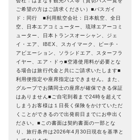
会社：はまなす観光バス等（貸切バス一覧を
ご希望の方はご請求ください）■バスガイ
ド：同行 ■利用航空会社：日本航空、全日
空、日本エアコミューター、琉球エアーコミ
ューター、日本トランスオーシャン、ジェ
イ・エア、IBEX、スカイマーク、ピーチ・
アビエーション、ソラシドエア、スターフラ
イヤー、エア・ドゥ■空港使用料が必要とな
る場合は旅行代金と共にご請求いたします■
利用便指定や座席指定はできません。また、
グループでお隣同士の座席が確保できる保証
はありません■ご自宅到着まで24時を超えて
しまうお客様は１日長く保険をかけていただ
くことができるので出発前日までにお申出く
ださい。■この書面は契約書面の一部とな
り、旅行条件は2026年4月30日現在を基準と