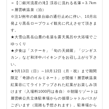
＝【〇銀河流星の滝】渓谷に流れる名瀑＝3.7km
＝層雲峡温泉（泊）
※注1/例年の銀泉台線の通行止めに伴い、10月出
発より黒岳ロープウェイ観光に代えさせて頂きま
す。
★大雪山黒岳山麓の名湯を露天風呂や大浴場でご
ゆっくり
★夕食は「ステーキ」「旬の天婦羅」「ジンギス
カン」など和洋中バイキングをお召し上がり下さ
い。
★9月13日（日）～10月12日（月・祝）まで期間
限定「奇跡のイルミネート」が開催！層雲峡温泉
紅葉谷にてライトアップされた紅葉がお楽しみ頂
けます〈入場料1000円は各自〉※朝陽リゾートは
層雲峡公共立体駐車場からの循環シャトルバスが
ございます（混雑も予想されます）。駐車場から