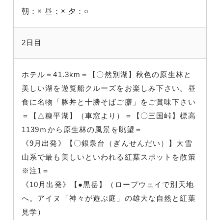
朝：×
昼：×
夕：○
2日目
ホテル＝41.3km＝【〇然別湖】秋色の原生林と
美しい湖を遊覧船クルーズをお楽しみ下さい。昼
食に名物「豚丼と十勝そばご膳」をご賞味下さい
＝【△糠平湖】（車窓より）＝【〇三国峠】標高
1139ｍから原生林の風景を眺望＝
《9月出発》【〇銀泉台（ぎんせんだい）】大雪
山系で最も美しいといわれる紅葉スポットを散策
※注1＝
《10月出発》【●黒岳】（ロープウェイで別天地
へ。アイヌ「神々が遊ぶ庭」の雄大な自然と紅葉
見学）