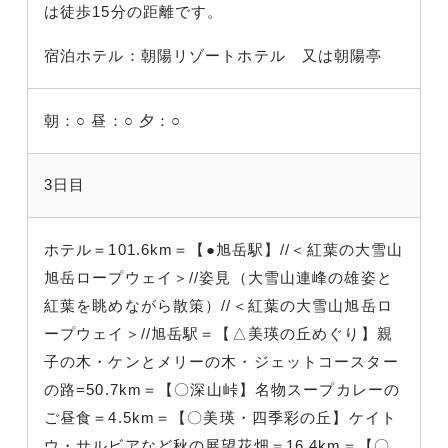
は徒歩15分の距離です。
宿泊ホテル：朝陽リゾートホテル 又は朝陽亭
朝：○
昼：○
夕：○
3日目
ホテル＝101.6km＝【●旭岳駅】//＜紅葉の大雪山
旭岳ロープウェイ＞//姿見（大雪山連峰の雄姿と
紅葉を眺めながら散策）//＜紅葉の大雪山旭岳ロ
ープウェイ＞//旭岳駅＝【△美瑛の丘めぐり】親
子の木・ケンとメリーの木・ジェットコースター
の路=50.7km＝【〇深山峠】名物スープカレーの
ご昼食＝4.5km＝【〇美瑛・四季彩の丘】ケイト
ウ・サルビアなど秋の展望花畑＝16.4km＝【〇