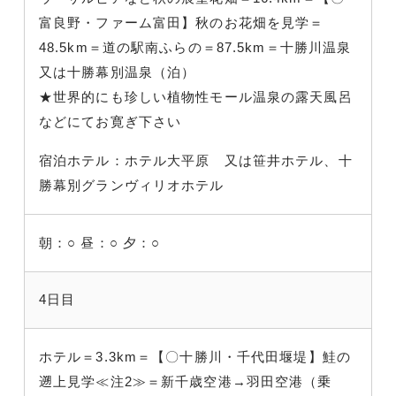
富良野・ファーム富田】秋のお花畑を見学＝
48.5km＝道の駅南ふらの＝87.5km＝十勝川温泉
又は十勝幕別温泉（泊）
★世界的にも珍しい植物性モール温泉の露天風呂
などにてお寛ぎ下さい
宿泊ホテル：ホテル大平原 又は笹井ホテル、十
勝幕別グランヴィリオホテル
朝：○
昼：○
夕：○
4日目
ホテル＝3.3km＝【〇十勝川・千代田堰堤】鮭の
遡上見学≪注2≫＝新千歳空港→羽田空港（乗