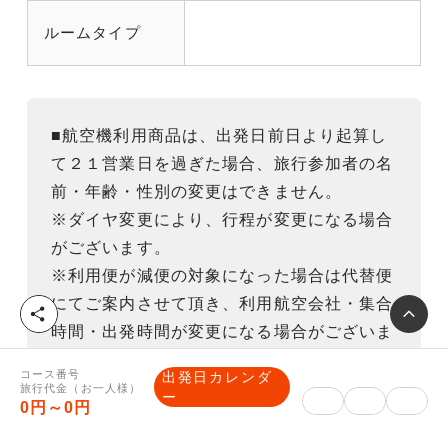
ルームタイプ
■航空機利用商品は、出発日前日より起算し
て２１営業日を過ぎた場合、旅行参加者の名
前・年齢・性別の変更はできません。
※ダイヤ変更により、行程が変更になる場合
がございます。
※利用便が減便の対象になった場合は代替便
にてご案内させて頂き、利用航空会社・集合
シ
時間・出発時間が変更になる場合がございま
ェ
ア
す 。
コース番号
出発日カレンダ
※利用便指定・お座席の指定はできません。
旅行代金（お一人様）
ー
0円～0円
またお申込みグループ様で、極力隣同士など
の座席の調整を努力いたしますが、混雑時に