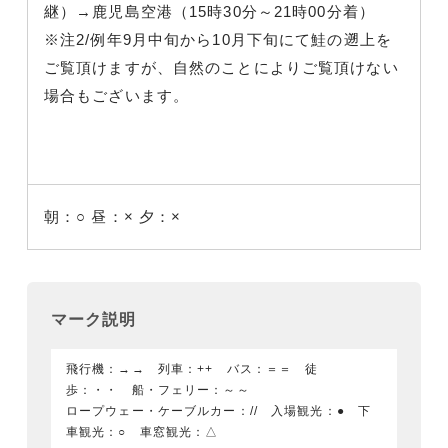
継）→鹿児島空港（15時30分～21時00分着）
※注2/例年9月中旬から10月下旬にて鮭の遡上を
ご覧頂けますが、自然のことによりご覧頂けない
場合もございます。
朝：○
昼：×
夕：×
マーク説明
飛行機：→→ 列車：++ バス：＝＝ 徒
歩：・・ 船・フェリー：～～
ロープウェー・ケーブルカー：// 入場観光：● 下
車観光：○ 車窓観光：△