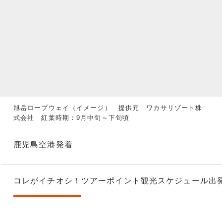
旭岳ロープウェイ（イメージ） 提供元 ワカサリゾート株
式会社 紅葉時期：9月中旬～下旬頃
鹿児島空港発着
コレがイチオシ！
ツアーポイント
観光スケジュール
出