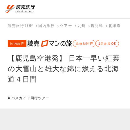
国内旅行トップ
海外旅行トップ
読売旅行TOP
国内旅行
ツアー
九州
鹿児島
北海道
【
バスツアー
海外特集か
個人旅行
テーマから
ホテル・宿
写真から探
国内特集か
国内旅行
を探す
ら探す
（ブーケ）
探す
を探す
す
添乗員同行
1名参加OK
ら探す
を探す
【鹿児島空港発】 日本一早い紅葉
テーマから
写真から探
探す
す
の大雪山と雄大な錦に燃える北海
道４日間
# バスガイド同行ツアー