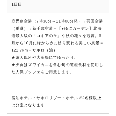
1日目
鹿児島空港（7時30分～11時00分発）→羽田空港
（乗継）→新千歳空港＝【●ゆにガーデン】北海
道最大級の「コキアの丘」や秋の花々を観賞。9
月から10月に緑から赤に移り変わる美しい風景＝
121.7km＝サホロ（泊）
★露天風呂や大浴場にてゆったり。
★夕食はズワイカニを含む旬の道産食材を使用し
た人気ブッフェをご用意します。
宿泊ホテル：サホロリゾートホテル※4名様以上
は分室となります