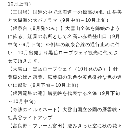
10月上旬）
【三国峠】国道の中で北海道一の標高の峠。山岳美
と大樹海の大パノラマ（9月中旬～10月上旬）
【銀泉台（9月発のみ）】大雪山全体を錦絵のよう
に飾る、紅葉の名所として名高い赤岳登山口（9月
中旬～9月下旬）※例年の銀泉台線の通行止めに伴
い、10月出発より黒岳ロープウェイ観光に代えさ
せて頂きます。
【大雪山・黒岳ロープウェイ（10月発のみ）】針
葉樹の緑と落葉、広葉樹の朱色や黄色微妙な色の違
いに感動（9月下旬～10月上旬）
【銀河流星の滝】層雲峡を代表する名瀑（9月下旬
～10月中旬）
【奇跡のイルミネート】大雪山国立公園の層雲峡・
紅葉谷ライトアップ
【富良野・ファーム富田】澄みきった空に秋の花々