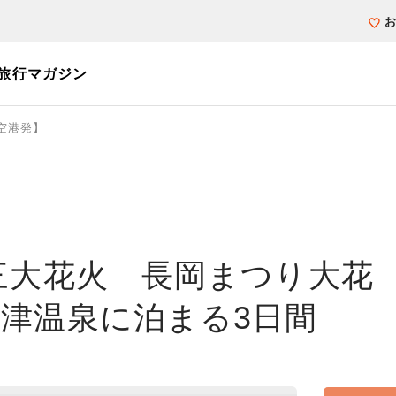
旅行マガジン
空港発】
個人旅行（ブーケ）を探す
テーマから探す
ホテル・宿を探
写真から探す
写真から探す
三大花火 長岡まつり大花
津温泉に泊まる3日間