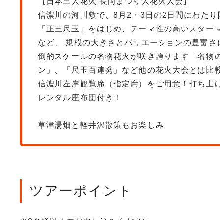
【日本三大花火 長岡まつり大花火大会】
信濃川の河川敷で、8月2・3日の2日間にわた
「正三尺玉」をはじめ、テーマ性の高いスターマ
など、 規模の大きさとバリエーションの豊富
倒的スケールの名物花火が咲き誇ります！名物
ン」、「尺玉百連発」など他の花火大会とは比
信濃川左岸観覧席（指定席）をご用意！打ち上
レンタル座布団付き！
草津湯畑と軽井沢散策もお楽しみ
ツアーポイント