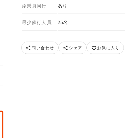
添乗員同行
あり
最少催行人員
25名
イメージ） 提供：ピクスタ
問い合わせ
シェア
お気に入り