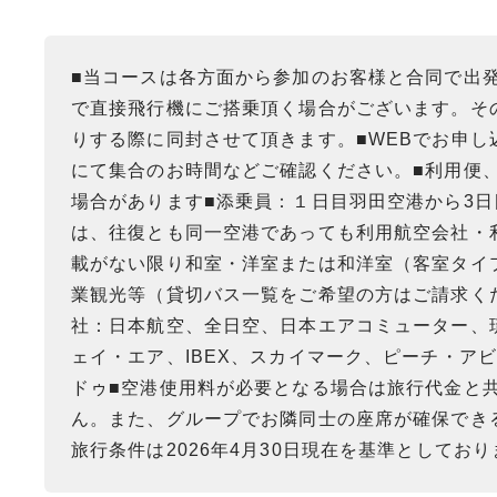
■当コースは各方面から参加のお客様と合同で出
で直接飛行機にご搭乗頂く場合がございます。そ
りする際に同封させて頂きます。■WEBでお申
にて集合のお時間などご確認ください。■利用便
場合があります■添乗員：１日目羽田空港から3
は、往復とも同一空港であっても利用航空会社・
載がない限り和室・洋室または和洋室（客室タイ
業観光等（貸切バス一覧をご希望の方はご請求く
社：日本航空、全日空、日本エアコミューター、
ェイ・エア、IBEX、スカイマーク、ピーチ・ア
ドゥ■空港使用料が必要となる場合は旅行代金と
ん。また、グループでお隣同士の座席が確保でき
旅行条件は2026年4月30日現在を基準としており