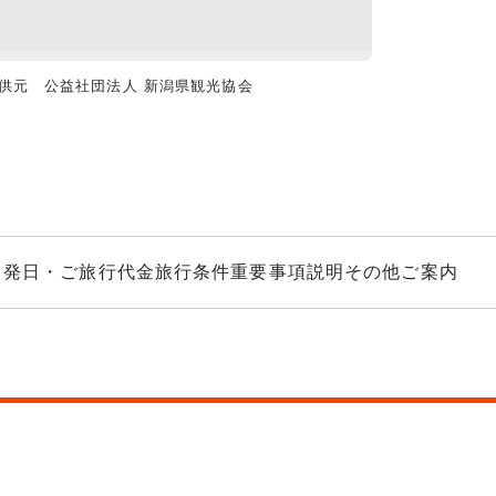
供元 公益社団法人 新潟県観光協会
草津温泉 湯畑（
出発日・ご旅行代金
旅行条件
重要事項説明
その他ご案内