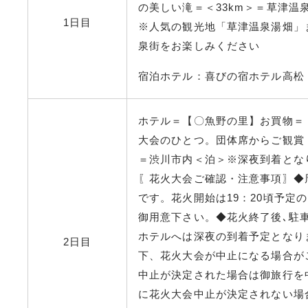
の美しい滝＝＜33km＞＝草津温
1日目
※人気の観光地「草津温泉湯畑」
泉街をお楽しみください
宿泊ホテル：喜びの宿ホテル高松
ホテル＝【〇魚野の里】お買物＝
大会のひとつ。団体席からご観賞
＝渋川市内＜泊＞※深夜到着とな
〖花火大会ご確認・注意事項〗◆
です。花火開始は19：20頃予定
御用意下さい。◆花火終了後､駐
ホテルへは深夜の到着予定となり
2日目
下、花火大会が中止になる場合が
中止が決定された場合は御旅行を
に花火大会中止が決定されない場