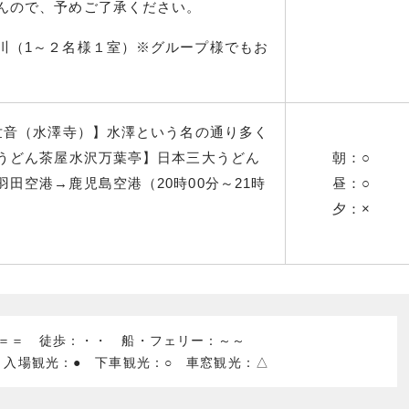
んので、予めご了承ください。
川（1～２名様１室）※グループ様でもお
。
観世音（水澤寺）】水澤という名の通り多く
〇うどん茶屋水沢万葉亭】日本三大うどん
朝：○
田空港→鹿児島空港（20時00分～21時
昼：○
夕：×
：＝＝ 徒歩：・・ 船・フェリー：～～
 入場観光：● 下車観光：○ 車窓観光：△