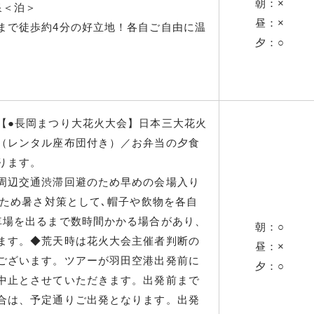
朝：×
泉＜泊＞
昼：×
まで徒歩約4分の好立地！各自ご自由に温
夕：○
【●長岡まつり大花火大会】日本三大花火
（レンタル座布団付き）／お弁当の夕食
ります。
周辺交通渋滞回避のため早めの会場入り
のため暑さ対策として､帽子や飲物を各自
車場を出るまで数時間かかる場合があり、
朝：○
ます。◆荒天時は花火大会主催者判断の
昼：×
ございます。ツアーが羽田空港出発前に
夕：○
中止とさせていただきます。出発前まで
合は、予定通りご出発となります。出発