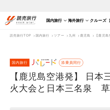
国内旅行
海外旅行
クルーズ
国内旅行トップ
海外旅行トップ
読売旅行TOP
国内旅行
ツアー
九州
鹿児島
【鹿児島
バスツアーを探す
海外特集から探す
テーマから探す
国内旅行
添乗員同行
【鹿児島空港発】 日本
火大会と日本三名泉 草