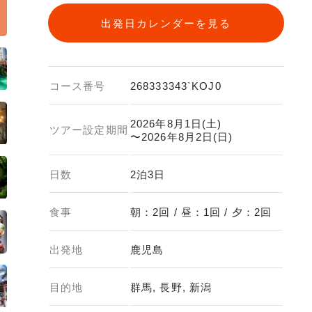
出発日カレンダーを見る
コース番号
268333343`KOJ0
2026年8月1日(土)
ツアー設定期間
〜2026年8月2日(日)
日数
2泊3日
食事
朝：2回 / 昼：1回 / 夕：2回
出発地
鹿児島
目的地
群馬, 長野, 新潟