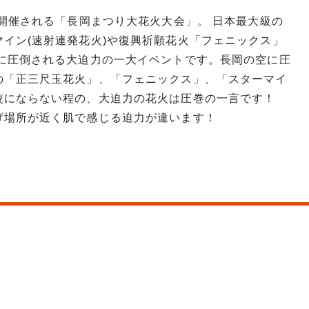
り開催される「長岡まつり大花火大会」。 日本最大級の
イン(速射連発花火)や復興祈願花火「フェニックス」
さに圧倒される大迫力の一大イベントです。長岡の空に圧
の「正三尺玉花火」、「フェニックス」、「スターマイ
較にならない程の、大迫力の花火は圧巻の一言です！
げ場所が近く肌で感じる迫力が違います！