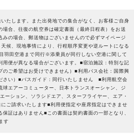
発いたします。また出発地での集合がなく、お客様ご自身
の場合、往復の航空券は確定書面（最終日程表）をお送
し込みの場合、郵送物はございませんので必ずマイページ
、天候、現地事情により、行程順序変更や逆ルートになる
日目羽田空港まで同行※添乗員が同行しない空港に関して
利用便が異なる場合がございます。■宿泊施設：特別な記
プのご希望はお受けできません）■利用バス会社：国際興
ださい）■バスガイド：同行いたしません ■利用航空会
琉球エアーコミューター、日本トランスオーシャン、ジ
ビエーション、ソラシドエア、スターフライヤー、エア・
共にご請求いたします■利用便指定や座席指定はできませ
る保証はありません■この書面は契約書面の一部となり、
ます