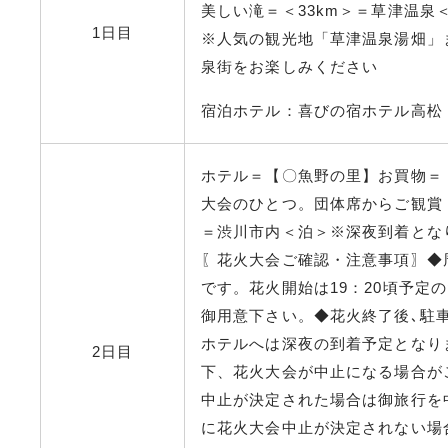
美しい滝＝＜33km＞＝草津温泉
1日目
※人気の観光地「草津温泉湯畑」
泉街をお楽しみください
宿泊ホテル：喜びの宿ホテル高松
ホテル＝【〇魚野の里】お買物＝
大会のひとつ。団体席からご観賞
＝渋川市内＜泊＞※深夜到着とな
〖花火大会ご確認・注意事項〗◆
です。花火開始は19：20頃予定
御用意下さい。◆花火終了後､駐
ホテルへは深夜の到着予定となり
2日目
下、花火大会が中止になる場合が
中止が決定された場合は御旅行を
に花火大会中止が決定されない場