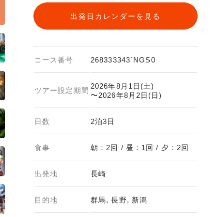
出発日カレンダーを見る
コース番号
268333343`NGS0
2026年8月1日(土)
ツアー設定期間
〜2026年8月2日(日)
日数
2泊3日
食事
朝：2回 / 昼：1回 / 夕：2回
出発地
長崎
目的地
群馬, 長野, 新潟