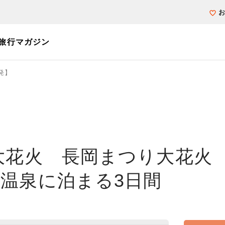
旅行マガジン
発】
個人旅行（ブーケ）を探す
テーマから探す
ホテル・宿を探
写真から探す
写真から探す
大花火 長岡まつり大花火
温泉に泊まる3日間