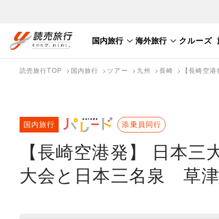
国内旅行
海外旅行
クルーズ
国内旅行トップ
海外旅行トップ
読売旅行TOP
国内旅行
ツアー
九州
長崎
【長崎空港
バスツアーを探す
海外特集から探す
テーマから探す
国内旅行
添乗員同行
【長崎空港発】 日本三
大会と日本三名泉 草津