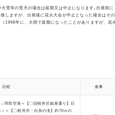
や大雪等の荒天の場合は延期又は中止になります｡出発前に
め致しますが、出発後に花火大会が中止となった場合はその
（1998年に、大雨で延期になったことがありますが、花
日程
食事
発）→羽田空港＝【〇旧軽井沢銀座通り】日
㎞＞＝【〇軽井沢・白糸の滝】約70ｍの