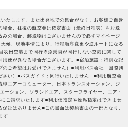
発いたします。また出発地での集合がなく、お客様ご自身
の場合、往復の航空券は確定書面（最終日程表）をお送
し込みの場合、郵送物はございませんので必ずマイページ
、天候、現地事情により、行程順序変更や逆ルートになる
日目羽田空港まで同行※添乗員が同行しない空港に関して
利用便が異なる場合がございます。■宿泊施設：特別な記
プのご希望はお受けできません）■利用バス会社：国際興
ださい）■バスガイド：同行いたしません ■利用航空会
琉球エアーコミューター、日本トランスオーシャン、ジ
ビエーション、ソラシドエア、スターフライヤー、エア・
共にご請求いたします■利用便指定や座席指定はできませ
る保証はありません■この書面は契約書面の一部となり、
ます