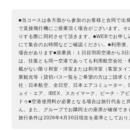
■当コースは各方面から参加のお客様と合同で出
で直接飛行機にご搭乗頂く場合がございます。そ
りする際に同封させて頂きます。■WEBでお申
にて集合のお時間などご確認ください。■利用便
場合があります■添乗員：１日目羽田空港から3
は、往復とも同一空港であっても利用航空会社・
載がない限り和室・洋室または和洋室（客室タイ
業観光等（貸切バス一覧をご希望の方はご請求く
社：日本航空、全日空、日本エアコミューター、
ェイ・エア、IBEX、スカイマーク、ピーチ・ア
ドゥ■空港使用料が必要となる場合は旅行代金と
ん。また、グループでお隣同士の座席が確保でき
旅行条件は2026年4月30日現在を基準としており