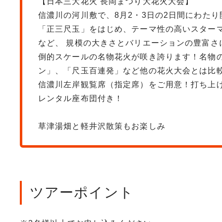
【日本三大花火 長岡まつり大花火大会】
信濃川の河川敷で、8月2・3日の2日間にわた
「正三尺玉」をはじめ、テーマ性の高いスターマ
など、 規模の大きさとバリエーションの豊富
倒的スケールの名物花火が咲き誇ります！名物
ン」、「尺玉百連発」など他の花火大会とは比
信濃川左岸観覧席（指定席）をご用意！打ち上
レンタル座布団付き！
草津湯畑と軽井沢散策もお楽しみ
ツアーポイント