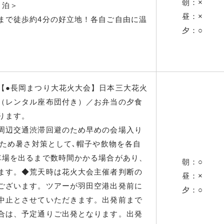
朝：×
＜泊＞
昼：×
まで徒歩約4分の好立地！各自ご自由に温
夕：○
【●長岡まつり大花火大会】日本三大花火
（レンタル座布団付き）／お弁当の夕食
ります。
周辺交通渋滞回避のため早めの会場入り
のため暑さ対策として､帽子や飲物を各自
車場を出るまで数時間かかる場合があり、
朝：○
ます。◆荒天時は花火大会主催者判断の
昼：×
ございます。ツアーが羽田空港出発前に
夕：○
中止とさせていただきます。出発前まで
合は、予定通りご出発となります。出発