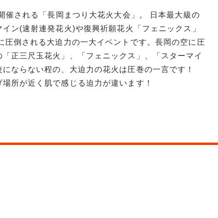
り開催される「長岡まつり大花火大会」。 日本最大級の
イン(速射連発花火)や復興祈願花火「フェニックス」
さに圧倒される大迫力の一大イベントです。長岡の空に圧
の「正三尺玉花火」、「フェニックス」、「スターマイ
較にならない程の、大迫力の花火は圧巻の一言です！
げ場所が近く肌で感じる迫力が違います！