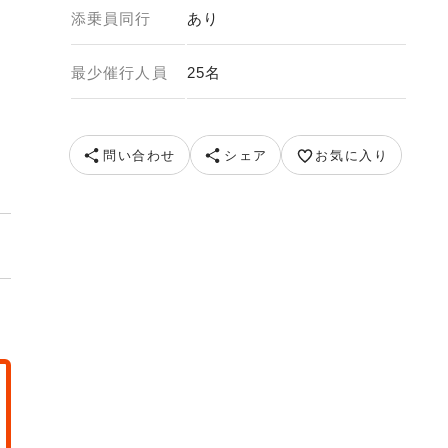
添乗員同行
あり
最少催行人員
25名
イメージ） 提供：ピクスタ
問い合わせ
シェア
お気に入り