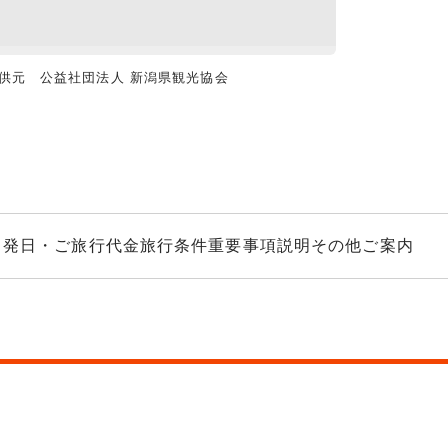
供元 公益社団法人 新潟県観光協会
草津温泉 湯畑（
出発日・ご旅行代金
旅行条件
重要事項説明
その他ご案内