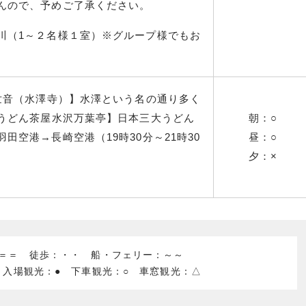
んので、予めご了承ください。
川（1～２名様１室）※グループ様でもお
。
観世音（水澤寺）】水澤という名の通り多く
〇うどん茶屋水沢万葉亭】日本三大うどん
朝：○
田空港→長崎空港（19時30分～21時30
昼：○
夕：×
：＝＝ 徒歩：・・ 船・フェリー：～～
 入場観光：● 下車観光：○ 車窓観光：△