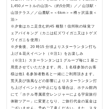
1,450メートルの山頂へ（約5分間）／／山頂駅・
山頂テラス／／山麓駅＝＜6km＞＝樽ヶ沢温泉＜
泊＞
※夕食はカニ足含む約45 種類！信州秋の味覚フ
ェアバイキング（カニは紅ズワイガニ又はトゲズ
ワイガニを使用）
※夕食後、20 時15 分頃よりスターランタン打ち
上げ＆花火イベント（※注1）をお楽しみ
（※注1）スターランタンは1 グループ毎に1 基ご
用意させていただきます。尚、1 名様参加のお客
様は他1 名参加者数名と一緒にご利用頂きます。
荒天及び強風などの影響によりスターランタン打
ち上げイベントが中止になる場合は、ホテル館内
にて「ホテル専属星空レンジャーによる宇宙旅行
体験ツアー」に変更となり、ご旅行代金の返金は
ございません。予めご了承ください。また、スタ