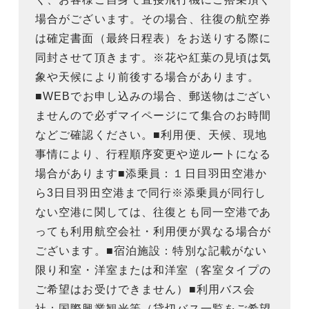
場合がございます。その場合、往復の航空券
は確定書面（最終日程表）をお送りする際に
同封させて頂きます。※花や紅葉の見頃は気
象や天候により前後する場合があります。
■WEBでお申し込みの場合、郵送物はござい
ませんので必ずマイページにて集合のお時間
などご確認ください。■利用便、天候、現地
事情により、行程順序変更や逆ルートになる
場合があります■添乗員：１日目羽田空港か
ら3日目羽田空港まで同行※添乗員が同行し
ない空港に関しては、往復とも同一空港であ
っても利用航空会社・利用便が異なる場合が
ございます。■宿泊施設：特別な記載がない
限り和室・洋室または和洋室（客室タイプの
ご希望はお受けできません）■利用バス会
社：国際興業観光等（貸切バス一覧をご希望