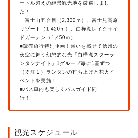
ートル超えの絶景観光地を厳選しまし
た！
富士山五合目（2,300ｍ）、富士見高原
リゾート（1,420ｍ）、白樺湖レイクサイ
ドガーデン（1,450ｍ）
■読売旅行特別企画！願いを載せて信州の
夜空に舞う幻想的な光「白樺湖スターラ
ンタンナイト」1グループ毎に1基ずつ
（※注１）ランタンの打ち上げと花火イ
ベントを実施！
■バス車内も楽しくバスガイド同
観光スケジュール