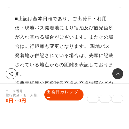
■上記は基本日程であり、ご出発日・利用
便・現地バス発着地により宿泊及び観光箇所
が入れ替わる場合がございます。またその場
合は走行距離も変更となります。 現地バス
発着地が併記されている場合は、先頭に記載
されている地点からの距離を表記しておりま
シ
す。
ェ
※悪天候等の気象状況交通や交通渋滞などや
ア
コース番号
出発日カレンダ
むを得ない理由により他の交通機関を利用し
旅行代金（お一人様）
ー
0円～0円
た場合、それに伴う旅行代金の差額はお客様
負担になりますので、予めご了承下さい。