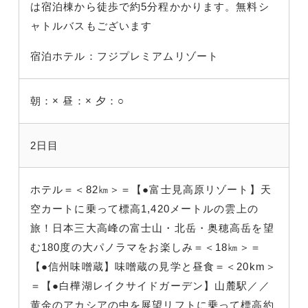
は宿泊棟から徒歩で約5分程かかります。無料シ
ャトルバスもございます
宿泊ホテル：フジプレミアムリゾート
朝：×
昼：×
夕：○
2日目
ホテル＝＜82㎞＞＝【●富士見高原リゾート】天
空カートに乗って標高1,420メートルの雲上の
旅！日本三大高峰の富士山・北岳・奥穂高岳を望
む180度の大パノラマをお楽しみ＝＜18㎞＞＝
【●信州味噌蔵】味噌蔵の見学と昼食＝＜20km＞
＝【●白樺湖レイクサイドガーデン】山麓駅／／
黄金のアカシアの中を展望リフトに乗って標高約