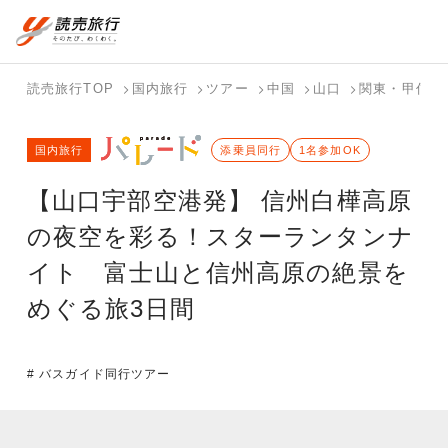
国内旅行トップ
海外旅行トップ
読売旅行TOP
国内旅行
ツアー
中国
山口
関東・甲信
バスツアー
海外特集か
個人旅行
テーマから
ホテル・宿
写真から探
国内特集か
国内旅行
を探す
ら探す
（ブーケ）
探す
添乗員同行
を探す
す
1名参加OK
ら探す
を探す
【山口宇部空港発】 信州白樺高原
テーマから
写真から探
探す
す
の夜空を彩る！スターランタンナ
イト 富士山と信州高原の絶景を
めぐる旅3日間
# バスガイド同行ツアー