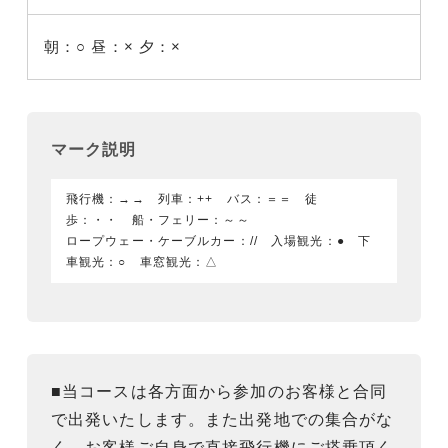
朝：○
昼：×
夕：×
マーク説明
飛行機：→→ 列車：++ バス：＝＝ 徒
歩：・・ 船・フェリー：～～
ロープウェー・ケーブルカー：// 入場観光：● 下
車観光：○ 車窓観光：△
■当コースは各方面から参加のお客様と合同
で出発いたします。また出発地での集合がな
く、お客様ご自身で直接飛行機にご搭乗頂く