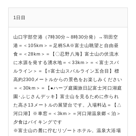
1日目
山口宇部空港（7時30分～8時30分発）→羽田空
港＝＜105km＞＝足柄SA※富士山眺望と自由昼
食＝＜28km＞＝【〇忍野八海】富士山の伏流水
に水源を発する湧水地＝＜33km＞＝＜富士スバ
ルライン＞＝【○富士山スバルライン五合目】標
高約2300メートルからの景色をお楽しみください
＝＜30km＞＝【●ハーブ庭園旅日記富士河口湖庭
園･ふじさんデッキ】富士山を見るために作られ
た高さ13メートルの展望台です。入場料込＝【△
河口湖】※車窓＝＜3km＞＝河口湖温泉郷＜泊＞
夕食はバイキングです
※富士山の麓に佇むリゾートホテル。温泉大浴場