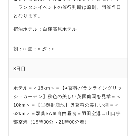
ーランタンイベントの催行判断は原則、開催当日
となります。
宿泊ホテル：白樺高原ホテル
朝：○
昼：○
夕：○
3日目
ホテル＝＜18km＞＝【●蓼科バラクライングリッ
シュガーデン】秋色の美しい英国庭園を見学＝＜
10km＞＝【〇御射鹿池】奥蓼科の美しい湖＝＜
62km＞＝双葉SA※自由昼食＝羽田空港→山口宇
部空港（19時30分～21時00分着）