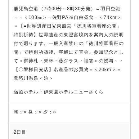
鹿児島空港（7時00分～8時30分発）→羽田空港
＝＝＜103㎞＞＝佐野PA※自由昼食＝＜74km＞
＝【●世界遺産日光東照宮「徳川将軍着座の間」
特別祈祷】世界遺産の東照宮境内を案内人の説明
付で廻ります。一般入室禁止の「徳川将軍着座の
間」で特別祈祷後、客殿にて直会。参加記念とし
て＜御神札・朱杯・葵グラス・福箸＞の授与・・
【〇磐梯日光店】名産品のお買物＝＜20km＞＝
鬼怒川温泉＜泊＞
宿泊ホテル：伊東園ホテルニューさくら
朝：×
昼：×
夕：○
2日目