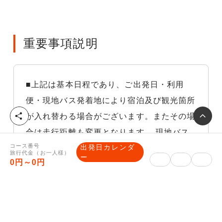
重要事項説明
■上記は基本日程であり、ご出発日・利用
便・現地バス発着地により宿泊及び観光箇所
シ
が入れ替わる場合がございます。またその場
ェ
合は走行距離も変更となります。 現地バス
ア
コース番号
出発日カレンダ
発着地が併記されている場合は、先頭に記載
旅行代金（お一人様）
ー
0円～0円
されている地点からの距離を表記しておりま
す。
※悪天候等の気象状況交通や交通渋滞などや
むを得ない理由により他の交通機関を利用し