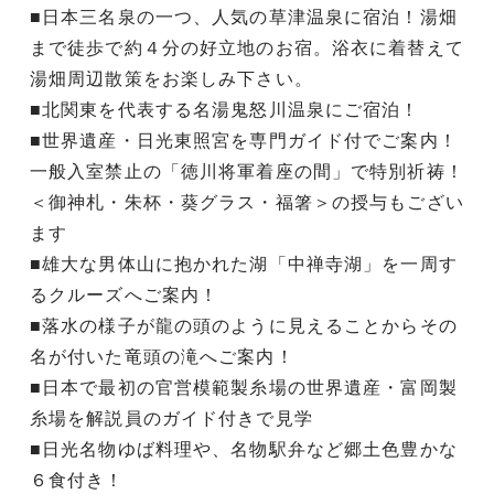
■日本三名泉の一つ、人気の草津温泉に宿泊！湯畑
まで徒歩で約４分の好立地のお宿。浴衣に着替えて
湯畑周辺散策をお楽しみ下さい。
■北関東を代表する名湯鬼怒川温泉にご宿泊！
■世界遺産・日光東照宮を専門ガイド付でご案内！
一般入室禁止の「徳川将軍着座の間」で特別祈祷！
＜御神札・朱杯・葵グラス・福箸＞の授与もござい
ます
■雄大な男体山に抱かれた湖「中禅寺湖」を一周す
るクルーズへご案内！
■落水の様子が龍の頭のように見えることからその
名が付いた竜頭の滝へご案内！
■日本で最初の官営模範製糸場の世界遺産・富岡製
糸場を解説員のガイド付きで見学
■日光名物ゆば料理や、名物駅弁など郷土色豊かな
６食付き！