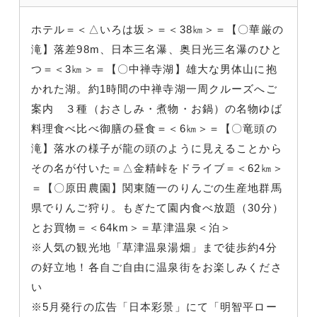
ホテル＝＜△いろは坂＞＝＜38㎞＞＝【〇華厳の
滝】落差98m、日本三名瀑、奥日光三名瀑のひと
つ＝＜3㎞＞＝【〇中禅寺湖】雄大な男体山に抱
かれた湖。約1時間の中禅寺湖一周クルーズへご
案内 ３種（おさしみ・煮物・お鍋）の名物ゆば
料理食べ比べ御膳の昼食＝＜6㎞＞＝【〇竜頭の
滝】落水の様子が龍の頭のように見えることから
その名が付いた＝△金精峠をドライブ＝＜62㎞＞
＝【〇原田農園】関東随一のりんごの生産地群馬
県でりんご狩り。もぎたて園内食べ放題（30分）
とお買物＝＜64km＞＝草津温泉＜泊＞
※人気の観光地「草津温泉湯畑」まで徒歩約4分
の好立地！各自ご自由に温泉街をお楽しみくださ
い
※5月発行の広告「日本彩景」にて「明智平ロー