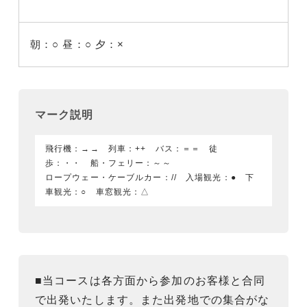
朝：○
昼：○
夕：×
マーク説明
飛行機：→→ 列車：++ バス：＝＝ 徒
歩：・・ 船・フェリー：～～
ロープウェー・ケーブルカー：// 入場観光：● 下
車観光：○ 車窓観光：△
■当コースは各方面から参加のお客様と合同
で出発いたします。また出発地での集合がな