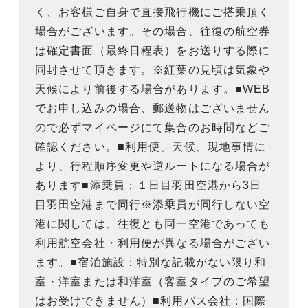
く、お客様ご自身で直接飛行機にご搭乗頂く
場合がございます。その場合、往復の航空券
は確定書面（最終日程表）をお送りする際に
同封させて頂きます。※紅葉の見頃は気象や
天候により前後する場合があります。■WEB
でお申し込みの場合、郵送物はございません
ので必ずマイページにて集合のお時間などご
確認ください。■利用便、天候、現地事情に
より、行程順序変更や逆ルートになる場合が
あります■添乗員：１日目羽田空港から3日
目羽田空港まで同行※添乗員が同行しない空
港に関しては、往復とも同一空港であっても
利用航空会社・利用便が異なる場合がござい
ます。■宿泊施設：特別な記載がない限り和
室・洋室または和洋室（客室タイプのご希望
はお受けできません）■利用バス会社：国際