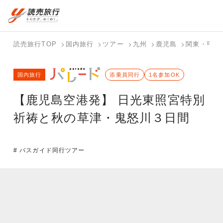
国内旅行トップ
海外旅行トップ
読売旅行TOP
国内旅行
ツアー
九州
鹿児島
関東・甲信
バスツアー
海外特集か
個人旅行
テーマから
ホテル・宿
写真から探
国内特集か
国内旅行
を探す
ら探す
（ブーケ）
探す
添乗員同行
を探す
す
1名参加OK
ら探す
を探す
【鹿児島空港発】 日光東照宮特別
テーマから
写真から探
探す
す
祈祷と秋の草津・鬼怒川３日間
# バスガイド同行ツアー