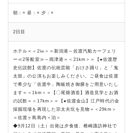
朝：×
昼：×
夕：×
2日目
ホテル＝＜2㎞＞＝新潟港～佐渡汽船カーフェリ
ー≪2等船室≫～両津港＝＜21km＞＝【●佐渡歴
史伝説館】佐渡の伝統芸能「おけさ踊り」と「鬼
太鼓」の公演もお楽しみください。ご昼食は佐渡
で希少な「佐渡牛」陶板焼き御膳をご用意いたし
ます＝＜1km＞＝【〇尾畑酒造】酒造見学とお酒
の試飲＝＜17km＞＝【●佐渡金山】江戸時代の金
採掘現場を再現した宗太夫坑を見物＝＜29km＞
＝佐渡ヶ島島内＜泊＞
◆9月12日（土）出発は夕食後、椎崎諏訪神社で