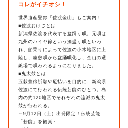
コレがイチオシ！
世界遺産登録「佐渡金山」もご案内！
■佐渡おけさとは
新潟県佐渡を代表する盆踊り唄。元唄は
九州のハイヤ節という酒盛り唄といわ
れ、船乗りによって佐渡の小木地区に上
陸し、座敷唄から盆踊唄化し、金山の選
鉱場で唄われるようになりました。
■鬼太鼓とは
五穀豊穣祈願や厄払いを目的に、新潟県
佐渡にて行われる伝統芸能のひとつ。島
内の約120地区でそれぞれの流派の鬼太
鼓が行われる。
～9月12日（土）出発限定！伝統芸能
「薪能」を観賞～