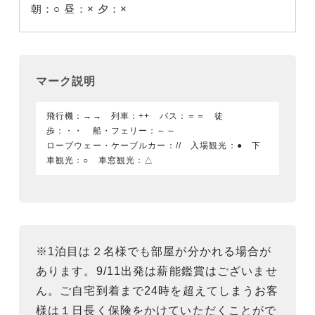
朝：○
昼：×
夕：×
マーク説明
飛行機：→→ 列車：++ バス：＝＝ 徒
歩：・・ 船・フェリー：～～
ロープウェー・ケーブルカー：// 入場観光：● 下
車観光：○ 車窓観光：△
※1泊目は２名様でも部屋が分かれる場合が
あります。9/11出発は薪能鑑賞はございませ
ん。ご自宅到着まで24時を超えてしまうお客
様は１日長く保険をかけていただくことがで