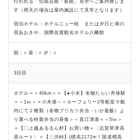
行われる「伝統芸能・薪能」見学へご案内致しま
す（雨天の場合は屋内施設にて見学となります）
宿泊ホテル：ホテルニュー桂 または夕日と湖の
宿あおきや、国際佐渡観光ホテル八幡館
朝：○
昼：○
夕：○
3日目
ホテル＝＜40km＞＝【●小木】名物たらい舟体験
＝＜1㎞＞＝小木港～＜カーフェリー2等船室※船
内にて２種類（名物ブリカツ弁当・いか釜飯）よ
り選べる特製弁当の昼食＞～直江津港＝＜5㎞＞
＝【〇上越あるるん村】お買い物＝〈志賀草津高
原ルート〉＝【△渋峠】(標高2172m！国道標高