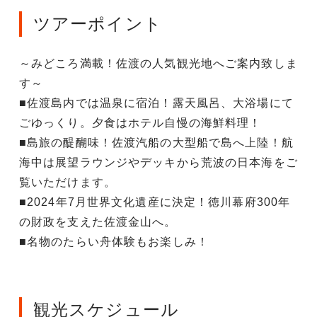
ツアーポイント
～みどころ満載！佐渡の人気観光地へご案内致しま
す～
■佐渡島内では温泉に宿泊！露天風呂、大浴場にて
ごゆっくり。夕食はホテル自慢の海鮮料理！
■島旅の醍醐味！佐渡汽船の大型船で島へ上陸！航
海中は展望ラウンジやデッキから荒波の日本海をご
覧いただけます。
■2024年7月世界文化遺産に決定！徳川幕府300年
の財政を支えた佐渡金山へ。
■名物のたらい舟体験もお楽しみ！
観光スケジュール