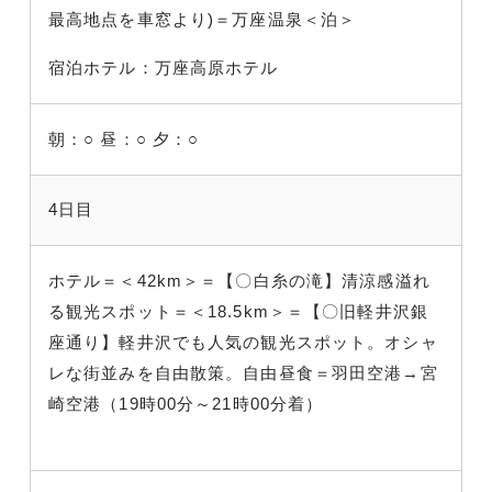
最高地点を車窓より)＝万座温泉＜泊＞
宿泊ホテル：万座高原ホテル
朝：○
昼：○
夕：○
4日目
ホテル＝＜42km＞＝【〇白糸の滝】清涼感溢れ
る観光スポット＝＜18.5km＞＝【〇旧軽井沢銀
座通り】軽井沢でも人気の観光スポット。オシャ
レな街並みを自由散策。自由昼食＝羽田空港→宮
崎空港（19時00分～21時00分着）