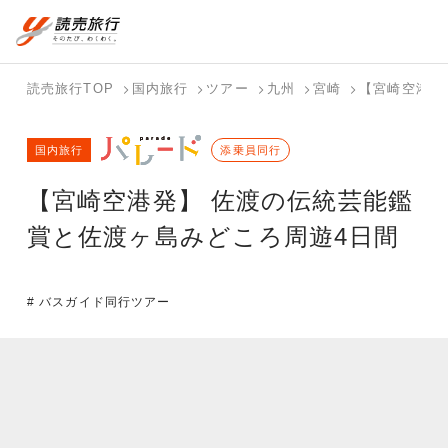
国内旅行トップ
海外旅行トップ
読売旅行TOP
国内旅行
ツアー
九州
宮崎
【宮崎空港発
バスツアー
海外特集か
個人旅行
テーマから
ホテル・宿
写真から探
国内特集か
国内旅行
を探す
ら探す
（ブーケ）
探す
添乗員同行
を探す
す
ら探す
を探す
【宮崎空港発】 佐渡の伝統芸能鑑
テーマから
写真から探
探す
す
賞と佐渡ヶ島みどころ周遊4日間
# バスガイド同行ツアー