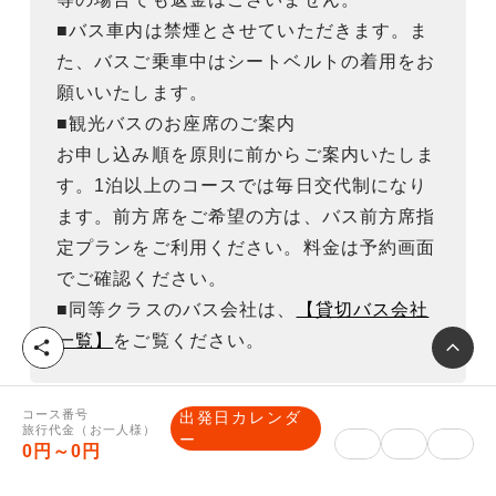
■バス車内は禁煙とさせていただきます。ま
た、バスご乗車中はシートベルトの着用をお
願いいたします。
■観光バスのお座席のご案内
お申し込み順を原則に前からご案内いたしま
す。1泊以上のコースでは毎日交代制になり
ます。前方席をご希望の方は、バス前方席指
定プランをご利用ください。料金は予約画面
でご確認ください。
■同等クラスのバス会社は、
【貸切バス会社
一覧】
をご覧ください。
シ
ェ
ア
コース番号
出発日カレンダ
旅行代金（お一人様）
ー
0円～0円
重要事項説明