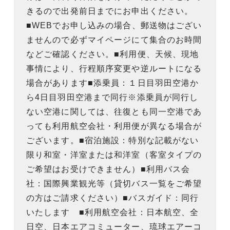
きるので出発前日までにお申出ください。
■WEBでお申し込みの場合、郵送物はござい
ませんので必ずマイページにて集合のお時間
などご確認ください。■利用便、天候、現地
事情により、行程順序変更や逆ルートになる
場合があります■添乗員：１日目羽田空港か
ら4日目羽田空港まで同行※添乗員が同行し
ない空港に関しては、往復とも同一空港であ
っても利用航空会社・利用便が異なる場合が
ございます。■宿泊施設：特別な記載がない
限り和室・洋室または和洋室（客室タイプの
ご希望はお受けできません）■利用バス会
社：国際興業観光等（貸切バス一覧をご希望
の方はご請求ください）■バスガイド：同行
いたします ■利用航空会社：日本航空、全
日空、日本エアコミューター、琉球エアーコ