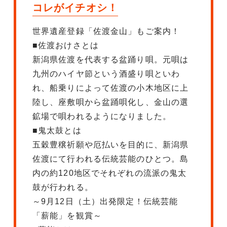
コレがイチオシ！
世界遺産登録「佐渡金山」もご案内！
■佐渡おけさとは
新潟県佐渡を代表する盆踊り唄。元唄は
九州のハイヤ節という酒盛り唄といわ
れ、船乗りによって佐渡の小木地区に上
陸し、座敷唄から盆踊唄化し、金山の選
鉱場で唄われるようになりました。
■鬼太鼓とは
五穀豊穣祈願や厄払いを目的に、新潟県
佐渡にて行われる伝統芸能のひとつ。島
内の約120地区でそれぞれの流派の鬼太
鼓が行われる。
～9月12日（土）出発限定！伝統芸能
「薪能」を観賞～