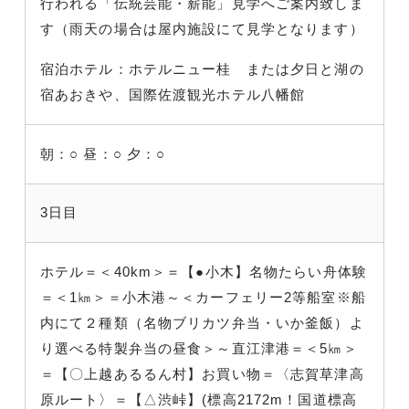
行われる「伝統芸能・薪能」見学へご案内致しま
す（雨天の場合は屋内施設にて見学となります）
宿泊ホテル：ホテルニュー桂 または夕日と湖の
宿あおきや、国際佐渡観光ホテル八幡館
朝：○
昼：○
夕：○
3日目
ホテル＝＜40km＞＝【●小木】名物たらい舟体験
＝＜1㎞＞＝小木港～＜カーフェリー2等船室※船
内にて２種類（名物ブリカツ弁当・いか釜飯）よ
り選べる特製弁当の昼食＞～直江津港＝＜5㎞＞
＝【〇上越あるるん村】お買い物＝〈志賀草津高
原ルート〉＝【△渋峠】(標高2172m！国道標高