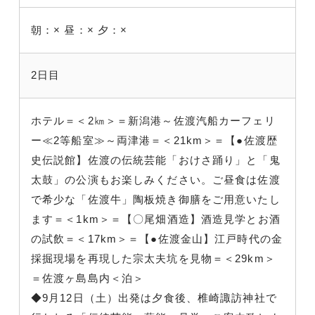
朝：×
昼：×
夕：×
2日目
ホテル＝＜2㎞＞＝新潟港～佐渡汽船カーフェリ
ー≪2等船室≫～両津港＝＜21km＞＝【●佐渡歴
史伝説館】佐渡の伝統芸能「おけさ踊り」と「鬼
太鼓」の公演もお楽しみください。ご昼食は佐渡
で希少な「佐渡牛」陶板焼き御膳をご用意いたし
ます＝＜1km＞＝【〇尾畑酒造】酒造見学とお酒
の試飲＝＜17km＞＝【●佐渡金山】江戸時代の金
採掘現場を再現した宗太夫坑を見物＝＜29km＞
＝佐渡ヶ島島内＜泊＞
◆9月12日（土）出発は夕食後、椎崎諏訪神社で