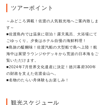
ツアーポイント
～みどころ満載！佐渡の人気観光地へご案内致しま
す～
■佐渡島内では温泉に宿泊！露天風呂、大浴場にて
ごゆっくり。夕食はホテル自慢の海鮮料理！
■島旅の醍醐味！佐渡汽船の大型船で島へ上陸！航
海中は展望ラウンジやデッキから荒波の日本海をご
覧いただけます。
■2024年7月世界文化遺産に決定！徳川幕府300年
の財政を支えた佐渡金山へ。
■名物のたらい舟体験もお楽しみ！
観光スケジュール