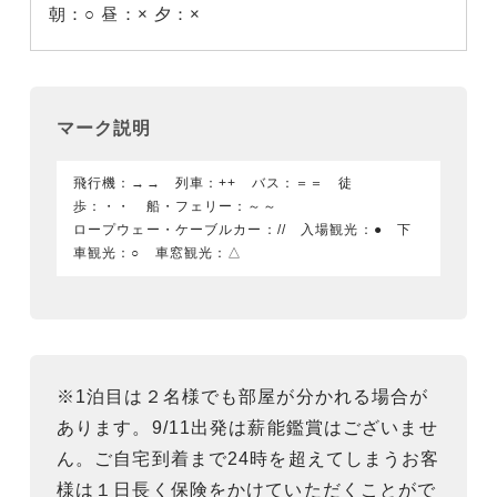
朝：○
昼：×
夕：×
マーク説明
飛行機：→→ 列車：++ バス：＝＝ 徒
歩：・・ 船・フェリー：～～
ロープウェー・ケーブルカー：// 入場観光：● 下
車観光：○ 車窓観光：△
※1泊目は２名様でも部屋が分かれる場合が
あります。9/11出発は薪能鑑賞はございませ
ん。ご自宅到着まで24時を超えてしまうお客
様は１日長く保険をかけていただくことがで