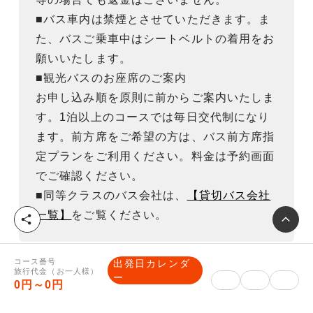
■バス車内は禁煙とさせていただきます。ま
た、バスご乗車中はシートベルトの着用をお
願いいたします。
■観光バスのお座席のご案内
お申し込み順を原則に前からご案内いたしま
す。1泊以上のコースでは毎日交代制になり
ます。前方席をご希望の方は、バス前方席指
定プランをご利用ください。料金は予約画面
でご確認ください。
■同等クラスのバス会社は、
【貸切バス会社
一覧】
をご覧ください。
シ
ェ
ア
コース番号
出発日カレンダ
旅行代金（お一人様）
ー
0円～0円
重要事項説明