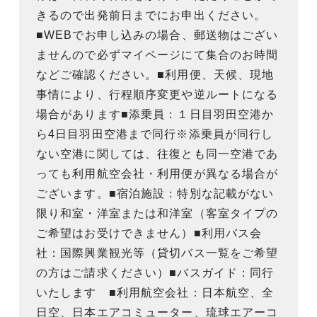
きるので出発前日までにお申出ください。
■WEBでお申し込みの場合、郵送物はござい
ませんので必ずマイページにて集合のお時間
などご確認ください。■利用便、天候、現地
事情により、行程順序変更や逆ルートになる
場合があります■添乗員：１日目羽田空港か
ら4日目羽田空港まで同行※添乗員が同行し
ない空港に関しては、往復とも同一空港であ
っても利用航空会社・利用便が異なる場合が
ございます。■宿泊施設：特別な記載がない
限り和室・洋室または和洋室（客室タイプの
ご希望はお受けできません）■利用バス会
社：国際興業観光等（貸切バス一覧をご希望
の方はご請求ください）■バスガイド：同行
いたします ■利用航空会社：日本航空、全
日空、日本エアコミューター、琉球エアーコ