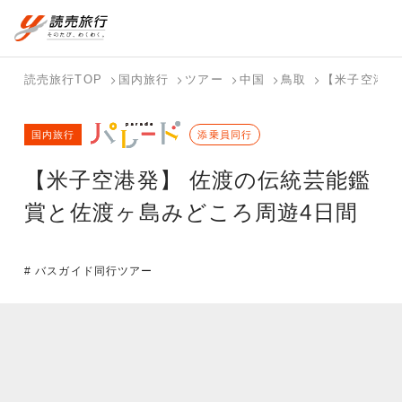
国内旅行トップ
海外旅行トップ
読売旅行TOP
国内旅行
ツアー
中国
鳥取
【米子空港発
バスツアー
海外特集か
個人旅行
テーマから
ホテル・宿
写真から探
国内特集か
国内旅行
を探す
ら探す
（ブーケ）
探す
添乗員同行
を探す
す
ら探す
を探す
【米子空港発】 佐渡の伝統芸能鑑
テーマから
写真から探
探す
す
賞と佐渡ヶ島みどころ周遊4日間
# バスガイド同行ツアー