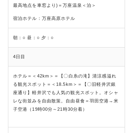
最高地点を車窓より)＝万座温泉＜泊＞
宿泊ホテル：万座高原ホテル
朝：○
昼：○
夕：○
4日目
ホテル＝＜42km＞＝【〇白糸の滝】清涼感溢れ
る観光スポット＝＜18.5km＞＝【〇旧軽井沢銀
座通り】軽井沢でも人気の観光スポット。オシャ
レな街並みを自由散策。自由昼食＝羽田空港→米
子空港（19時00分～21時30分着）