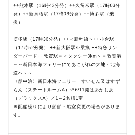
++熊本駅（16時42分発）++久留米駅（17時03分
発）++新鳥栖駅（17時08分発）++博多駅（乗
換）
博多駅（17時36分発）++＜新幹線＞++小倉駅
（17時52分発） ++新大阪駅※乗換 ++特急サン
ダーバード++敦賀駅＝＜タクシー3km＞＝敦賀港
～～新日本海フェリーにてあこがれの大地・北海
道へ～～
〈船中泊〉新日本海フェリー すいせん又はすず
らん（ステートルームA）※6/11発はあかしあ
（デラックスA）／1～2名様1室
※配船繰りにより船舶・船室変更の場合がありま
す。