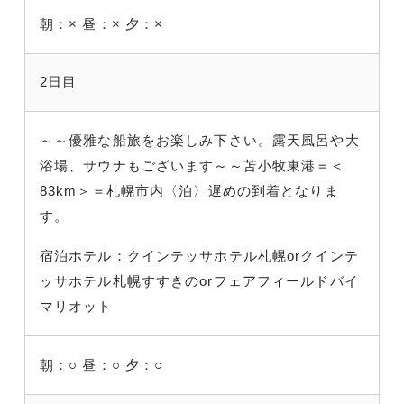
朝：×
昼：×
夕：×
2日目
～～優雅な船旅をお楽しみ下さい。露天風呂や大
浴場、サウナもございます～～苫小牧東港＝＜
83km＞＝札幌市内〈泊〉遅めの到着となりま
す。
宿泊ホテル：クインテッサホテル札幌orクインテ
ッサホテル札幌すすきのorフェアフィールドバイ
マリオット
朝：○
昼：○
夕：○