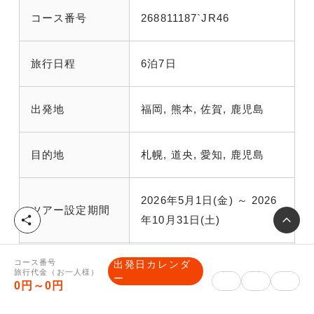
コース番号
268811187`JR46
旅行日程
6泊7日
出発地
福岡, 熊本, 佐賀, 鹿児島
目的地
札幌, 道央, 愛知, 鹿児島
2026年5月1日(金) ～ 2026
ツアー設定期間
年10月31日(土)
シ
ェ
ア
コース番号
出発日カレンダ
申込期限
出発14日前00時00分迄
旅行代金（お一人様）
ー
0円～0円
最少催行人員
10名