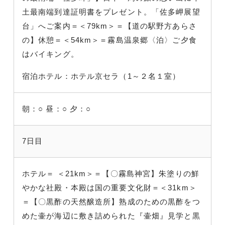
土最南端到達証明書をプレゼント。「佐多岬展望
台」へご案内＝＜79km＞＝【道の駅野方あらさ
の】休憩＝＜54km＞＝霧島温泉郷〈泊〉ご夕食
はバイキング。
宿泊ホテル：ホテル京セラ（1～２名１室）
朝：○
昼：○
夕：○
7日目
ホテル＝ ＜21km＞＝【〇霧島神宮】朱塗りの鮮
やかな社殿・本殿は国の重要文化財＝＜31km＞
＝【〇黒酢の天然醸造所】熟成のための黒酢をつ
めた壷が海辺に敷き詰められた『壷畑』見学と黒