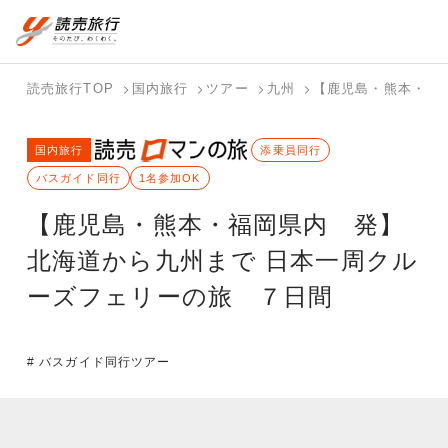
国内旅行トップ
海外旅行トップ
読売旅行TOP
国内旅行
ツアー
九州
【鹿児島・熊本・福
バスツアー
海外特集か
個人旅行
テーマから
ホテル・宿
写真から探
国内特集か
国内旅行
を探す
ら探す
（ブーケ）
探す
を探す
す
添乗員同行
ら探す
を探す
バスガイド同行
1名参加OK
テーマから
写真から探
【鹿児島・熊本・福岡県内 発】
探す
す
北海道から九州まで 日本一周クル
ーズフェリーの旅 ７日間
# バスガイド同行ツアー