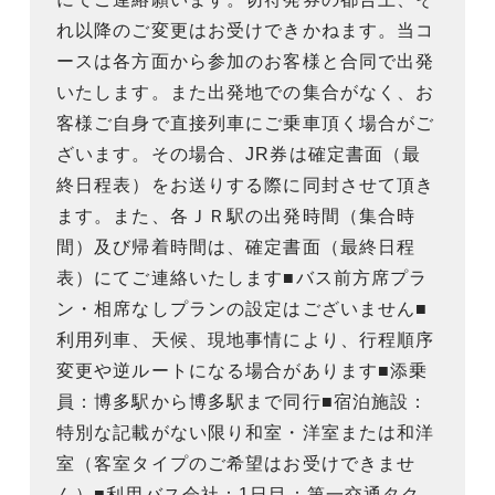
れ以降のご変更はお受けできかねます。当コ
ースは各方面から参加のお客様と合同で出発
いたします。また出発地での集合がなく、お
客様ご自身で直接列車にご乗車頂く場合がご
ざいます。その場合、JR券は確定書面（最
終日程表）をお送りする際に同封させて頂き
ます。また、各ＪＲ駅の出発時間（集合時
間）及び帰着時間は、確定書面（最終日程
表）にてご連絡いたします■バス前方席プラ
ン・相席なしプランの設定はございません■
利用列車、天候、現地事情により、行程順序
変更や逆ルートになる場合があります■添乗
員：博多駅から博多駅まで同行■宿泊施設：
特別な記載がない限り和室・洋室または和洋
室（客室タイプのご希望はお受けできませ
ん）■利用バス会社：1日目：第一交通タク