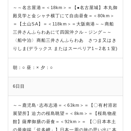
～～名古屋港＝＜18km＞＝【●名古屋城】本丸御
殿見学と金シャチ横丁にて自由昼食＝＜80km＞
＝【土山SA】＝＜118km＞＝大阪南港～～商船
三井さんふらわあにて四国沖クル－ジング～～
〈船中泊〉商船三井さんふらわあ さつま又はき
りしま(デラックス またはスーペリア1～2名１室)
朝：○
昼：×
夕：○
6日目
～～鹿児島･志布志港＝＜63km＞＝【〇有村溶岩
展望所】迫力の桜島眺望＝＜8km＞＝【桜島物産
館】薩摩御膳の昼食＝＜92km＞＝ 【〇日本本土
の最南端「佐多岬」】日本一周の旅の思い出に本