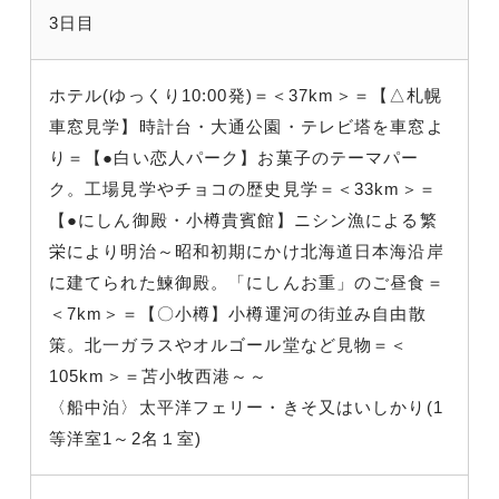
3日目
ホテル(ゆっくり10:00発)＝＜37km＞＝【△札幌
車窓見学】時計台・大通公園・テレビ塔を車窓よ
り＝【●白い恋人パーク】お菓子のテーマパー
ク。工場見学やチョコの歴史見学＝＜33km＞＝
【●にしん御殿・小樽貴賓館】ニシン漁による繁
栄により明治～昭和初期にかけ北海道日本海沿岸
に建てられた鰊御殿。「にしんお重」のご昼食＝
＜7km＞＝【〇小樽】小樽運河の街並み自由散
策。北一ガラスやオルゴール堂など見物＝＜
105km＞＝苫小牧西港～～
〈船中泊〉太平洋フェリー・きそ又はいしかり(1
等洋室1～2名１室)