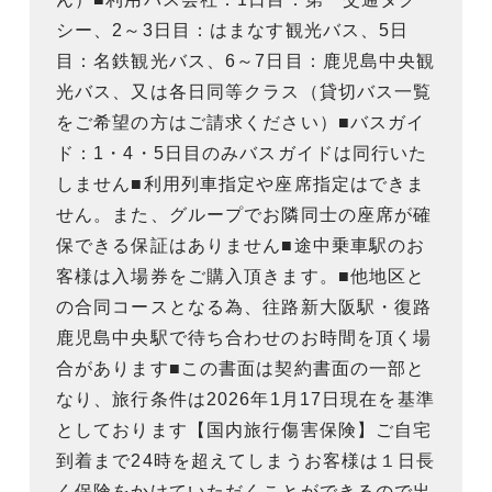
シー、2～3日目：はまなす観光バス、5日
目：名鉄観光バス、6～7日目：鹿児島中央観
光バス、又は各日同等クラス（貸切バス一覧
をご希望の方はご請求ください）■バスガイ
ド：1・4・5日目のみバスガイドは同行いた
しません■利用列車指定や座席指定はできま
せん。また、グループでお隣同士の座席が確
保できる保証はありません■途中乗車駅のお
客様は入場券をご購入頂きます。■他地区と
の合同コースとなる為、往路新大阪駅・復路
鹿児島中央駅で待ち合わせのお時間を頂く場
合があります■この書面は契約書面の一部と
なり、旅行条件は2026年1月17日現在を基準
としております【国内旅行傷害保険】ご自宅
到着まで24時を超えてしまうお客様は１日長
く保険をかけていただくことができるので出