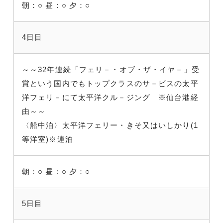
朝：○
昼：○
夕：○
4日目
～～32年連続「フェリ－・オブ・ザ・イヤ－」受
賞という国内でもトップクラスのサ－ビスの太平
洋フェリ－にて太平洋クル－ジング ※仙台港経
由～～
〈船中泊〉太平洋フェリー・きそ又はいしかり(1
等洋室)※連泊
朝：○
昼：○
夕：○
5日目