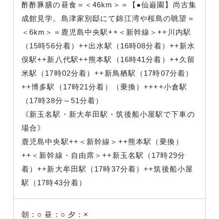
酢酢豚膳の昼食＝＜46km＞＝【●仙巌園】尚古集
成館見学。島津家別邸にて錦江湾や桜島の眺望＝
＜6km＞＝鹿児島中央駅++＜新幹線＞++川内駅
（15時56分着）++出水駅（16時08分着）++新水
俣駅++新八代駅++熊本駅（16時41分着）++久留
米駅（17時02分着）++新鳥栖駅（17時07分着）
++博多駅（17時21分着）（乗換）++++小倉駅
（17時38分～51分着）
《新玉名駅・新大牟田駅・筑後船小屋駅で下車の
場合》
鹿児島中央駅++＜新幹線＞++熊本駅（乗換）
++＜新幹線・自由席＞++新玉名駅（17時29分
着）++新大牟田駅（17時37分着）++筑後船小屋
駅（17時43分着）
朝：○
昼：○
夕：×