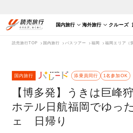
国内旅行
海外旅行
クルーズ
国内旅行トップ
海外旅行トップ
読売旅行TOP
国内旅行
バスツアー
福岡
福岡エリア（
バスツアーを探す
海外特集から探す
テーマから探す
国内旅行
添乗員同行
1名参加OK
【博多発】うきは巨峰
ホテル日航福岡でゆっ
ェ 日帰り