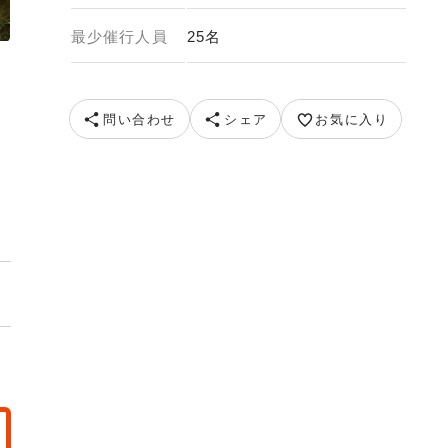
最少催行人員
25名
問い合わせ
シェア
お気に入り
） 提供：中島農園