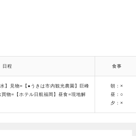
日程
食事
水湧水】見物=【●うきは市内観光農園】巨峰
朝：×
お買物=【ホテル日航福岡】昼食=現地解
昼：○
夕：×