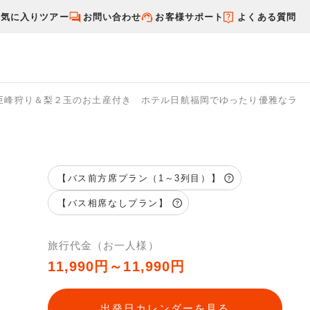
お気に入りツアー
お問い合わせ
お客様サポート
よくある質問
巨峰狩り＆梨２玉のお土産付き ホテル日航福岡でゆったり優雅なラン
す
国内特集から探す
【バス前方席プラン（1～3列目）】
【バス相席なしプラン】
き
旅行代金（お一人様）
11,990円～11,990円
出発日カレンダーを見る