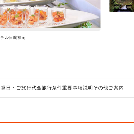
ホテル日航福岡
巨峰（イメージ
出発日・ご旅行代金
旅行条件
重要事項説明
その他ご案内