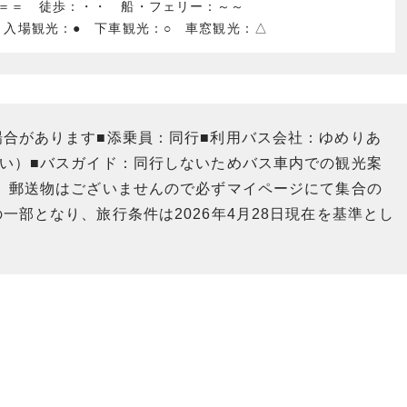
：＝＝ 徒歩：・・ 船・フェリー：～～
 入場観光：● 下車観光：○ 車窓観光：△
場合があります■添乗員：同行■利用バス会社：ゆめりあ
さい）■バスガイド：同行しないためバス車内での観光案
合、郵送物はございませんので必ずマイページにて集合の
一部となり、旅行条件は2026年4月28日現在を基準とし