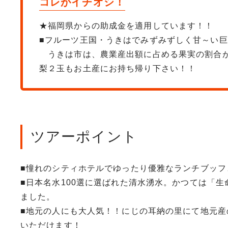
コレがイチオシ！
★福岡県からの助成金を適用しています！！
■フルーツ王国・うきはでみずみずしく甘～い
うきは市は、農業産出額に占める果実の割合が
梨２玉もお土産にお持ち帰り下さい！！
ツアーポイント
■憧れのシティホテルでゆったり優雅なランチブッフ
■日本名水100選に選ばれた清水湧水。かつては「
ました。
■地元の人にも大人気！！にじの耳納の里にて地元産
いただけます！