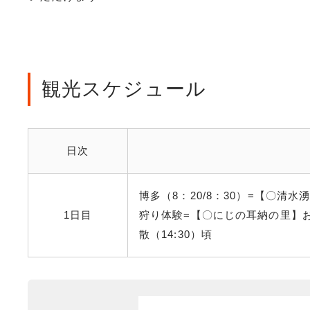
観光スケジュール
日次
博多（8：20/8：30）=【〇清
1日目
狩り体験=【〇にじの耳納の里】
散（14:30）頃