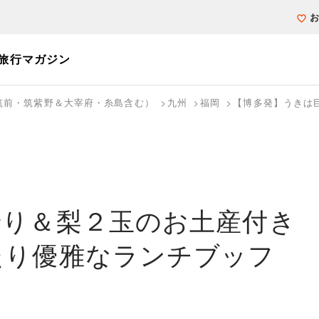
旅行マガジン
筑前・筑紫野＆大宰府・糸島含む）
九州
福岡
【博多発】うきは
個人旅行（ブーケ）を探す
テーマから探す
ホテル・宿を探
写真から探す
写真から探す
狩り＆梨２玉のお土産付
たり優雅なランチブッフ