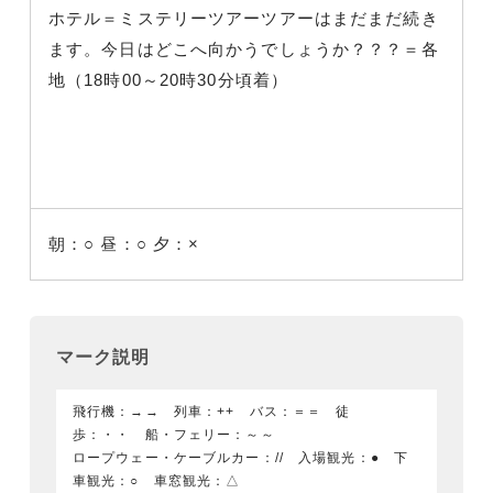
ホテル＝ミステリーツアーツアーはまだまだ続き
ます。今日はどこへ向かうでしょうか？？？＝各
地（18時00～20時30分頃着）
朝：○
昼：○
夕：×
マーク説明
飛行機：→→ 列車：++ バス：＝＝ 徒
歩：・・ 船・フェリー：～～
ロープウェー・ケーブルカー：// 入場観光：● 下
車観光：○ 車窓観光：△