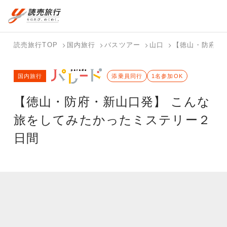
国内旅行トップ
海外旅行トップ
読売旅行TOP
国内旅行
バスツアー
山口
【徳山・防府・
バスツアー
海外特集か
個人旅行
テーマから
ホテル・宿
写真から探
国内特集か
国内旅行
を探す
ら探す
（ブーケ）
探す
添乗員同行
を探す
す
1名参加OK
ら探す
を探す
【徳山・防府・新山口発】 こんな
テーマから
写真から探
探す
す
旅をしてみたかったミステリー２
日間