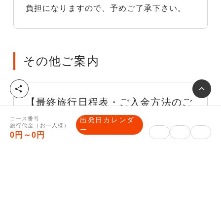
負担になりますので、予めご了承下さい。
その他ご案内
シ
ェ
【最終旅行日程表・ご入金方法のご
ア
案内】
コース番号
出発日カレンダ
旅行代金（お一人様）
ー
0円～0円
■最終旅行日程表（確定書面）について
確定した集合場所や時間等が記載された最終
旅行日程表を旅行開始日の前日までに、マイ
ページに表示します。（旅行開始日の5日前
頃に表示できるよう努力いたします。）
なお、最終旅行日程表の表示前であってもお