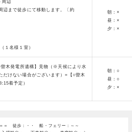
ト周辺
周辺まで徒歩にて移動します。〔約
朝：×
昼：×
。
夕：×
（１名様１室）
○曽木発電所遺構】見物（※天候により水
朝：○
ただけない場合がございます）=【○曽木
昼：○
8:15着予定）
夕：×
：＝＝ 徒歩：・・ 船・フェリー：～～