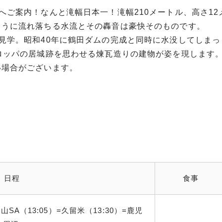
へご案内！なんと滝幅日本一！滝幅210メートル、高さ12
ように流れ落ちる水流とその轟音は豪快そのものです。
見学。昭和40年に鶴田ダムの完成と同時に水没してしまっ
ロッパの居城跡を思わせる煉瓦造りの建物が姿を現します
い場合がございます。
日程
食事
基山SA（13:05）=久留米（13:30）=鹿児