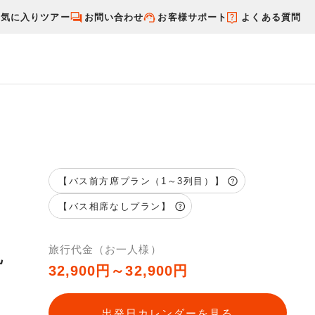
お気に入りツアー
お問い合わせ
お客様サポート
よくある質問
す
国内特集から探す
【バス前方席プラン（1～3列目）】
【バス相席なしプラン】
現
旅行代金（お一人様）
32,900円～32,900円
出発日カレンダーを見る