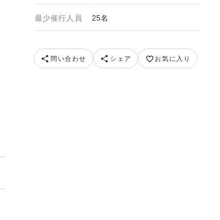
最少催行人員
25名
問い合わせ
シェア
お気に入り
サマーナイト大花火大会（イメージ） 提供：鹿児島市観光振興課