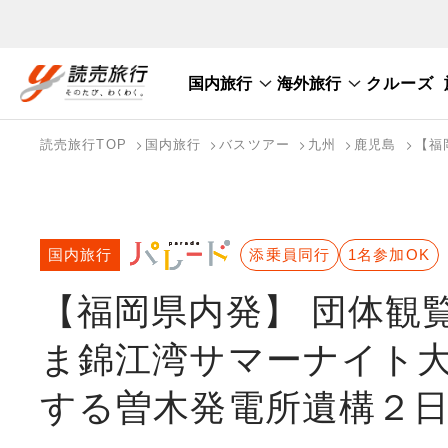
国内旅行
海外旅行
クルーズ
国内旅行トップ
海外旅行トップ
読売旅行TOP
国内旅行
バスツアー
九州
鹿児島
【福
バスツアーを探す
海外特集から探す
テーマから探す
国内旅行
添乗員同行
1名参加OK
【福岡県内発】 団体観
ま錦江湾サマーナイト
する曽木発電所遺構２