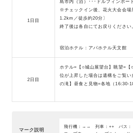
島市内（泊）･･･ドルフィンポー
※チェックイン後、花火大会会場
1.2km／徒歩約20分〕
1日目
終了後は各自にてお戻りください
宿泊ホテル：アパホテル天文館 
ホテル=【○城山展望台】眺望=【
位が上昇した場合は遺構をご覧い
2日目
の滝】昼食と見物=各地（16:30-1
飛行機：→→ 列車：++ バス
マーク説明