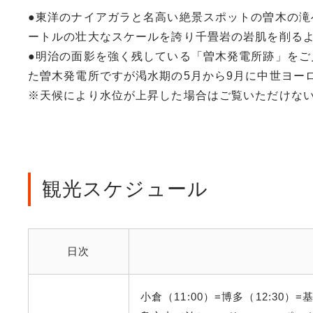
●東洋のナイアガラと名高い絶景スポットの曽木の滝
ートルの壮大なスケールを誇り千畳岩の岩肌を削る
●明治の面影を強く残している「曽木発電所跡」をご
た曽木発電所ですが渇水期の5月から9月に中世ヨー
※天候により水位が上昇した場合はご覧いただけな
観光スケジュール
日次
小倉（11:00）=博多（12:30）=