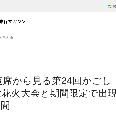
旅行マガジン
岡県内発】
個人旅行（ブーケ）を探す
テーマから探す
ホテル・宿を探
写真から探す
写真から探す
覧席から見る第24回かごし
大花火大会と期間限定で出
日間