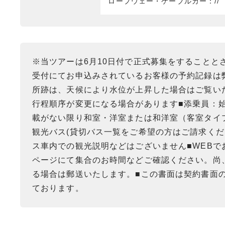
ロープウェー・ケーブルカー：//
※当ツアーは6月10日付で正式募集をすることと
受付にてお申込みされているお客様の予約記録は
所跡は、天候により水位が上昇した場合はご覧い
行程順序が変更になる場合があります■添乗員：始
載がない限り和室・洋室または和洋室（客室タイ
観光バス(貸切バス一覧をご希望の方はご請求く
ス車内での観光説明などはございません■WEB
ページにて集合のお時間などご確認ください。尚
る場合は郵送いたします。■この書面は契約書面の
ております。