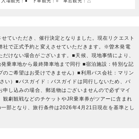
 入場観光：● 下車観光：○ 車窓観光：△
させていただき、催行決定となりました。現在リクエスト
弊社で正式予約と変えさせていただきます。※曽木発電
ただけない場合がございます。■天候、現地事情により、
発乗車地から最終降車地まで同行 ■宿泊施設：特別な記
プのご希望はお受けできません）■利用バス会社：マリン
ださい）■バスガイド：バスガイドは同行しないため、バ
でお申し込みの場合、郵送物はございませんので必ずマイ
、観劇観戦などのチケットやJR乗車券がツアーに含まれ
一部となり、旅行条件は2026年4月21日現在を基準とし