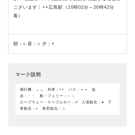
ございます〕++広島駅（20時02分～20時42分
着）
朝：○
昼：○
夕：×
マーク説明
飛行機：→→ 列車：++ バス：＝＝ 徒
歩：・・ 船・フェリー：～～
ロープウェー・ケーブルカー：// 入場観光：● 下
車観光：○ 車窓観光：△