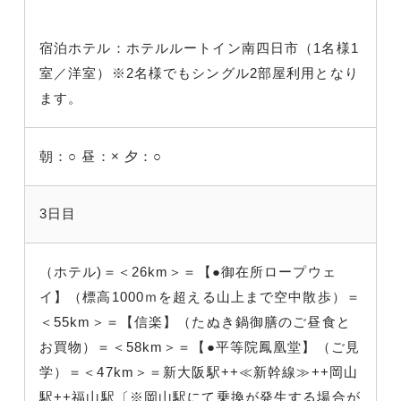
宿泊ホテル：ホテルルートイン南四日市（1名様1
室／洋室）※2名様でもシングル2部屋利用となり
ます。
朝：○
昼：×
夕：○
3日目
（ホテル)＝＜26km＞＝【●御在所ロープウェ
イ】（標高1000ｍを超える山上まで空中散歩）＝
＜55km＞＝【信楽】（たぬき鍋御膳のご昼食と
お買物）＝＜58km＞＝【●平等院鳳凰堂】（ご見
学）＝＜47km＞＝新大阪駅++≪新幹線≫++岡山
駅++福山駅〔※岡山駅にて乗換が発生する場合が