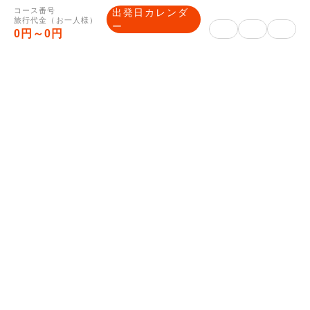
PayPay決済は、マイページをご確認くださ
コース番号
出発日カレンダ
旅行代金（お一人様）
い。
ー
0円～0円
銀行振込みの場合は、予約完了メールに振込
先口座を記載いたします。
旅行企画・実施
株式会社読売旅行 西日本販
企画旅行業者
売センター
大阪府大阪市北区野崎町5-
住所
9読売大阪ビル6階