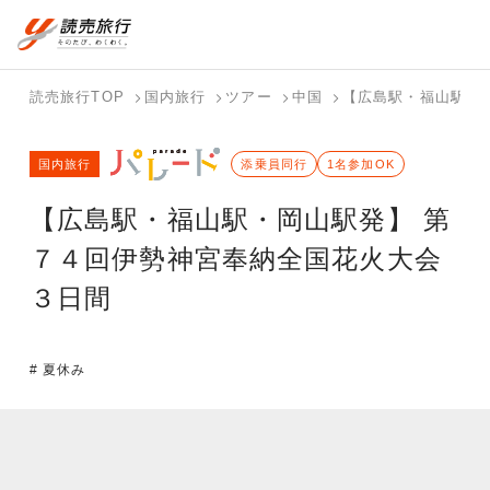
国内旅行トップ
海外旅行トップ
読売旅行TOP
国内旅行
ツアー
中国
【広島駅・福山駅・
バスツアー
海外特集か
個人旅行
テーマから
ホテル・宿
写真から探
国内特集か
国内旅行
を探す
ら探す
（ブーケ）
探す
添乗員同行
を探す
す
1名参加OK
ら探す
を探す
【広島駅・福山駅・岡山駅発】 第
テーマから
写真から探
探す
す
７４回伊勢神宮奉納全国花火大会
３日間
# 夏休み