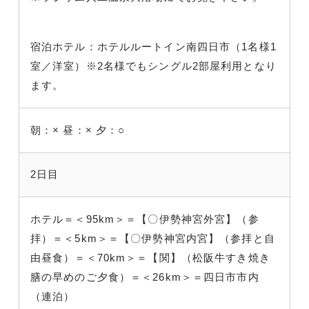
宿泊ホテル：ホテルルートイン南四日市（1名様1
室／洋室）※2名様でもシングル2部屋利用となり
ます。
朝：×
昼：×
夕：○
2日目
ホテル＝＜95km＞＝【〇伊勢神宮外宮】（参
拝）＝＜5km＞＝【〇伊勢神宮内宮】（参拝と自
由昼食）＝＜70km＞＝【関】（松阪牛すき焼き
膳の早めのご夕食）＝＜26km＞＝四日市市内
（連泊）