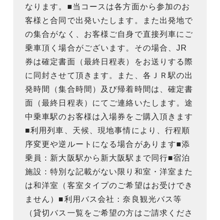
なります。■当コースは各方面から参加のお
客様と合同で出発いたします。また出発地で
の集合がなく、お客様ご自身で直接列車にご
乗車頂く場合がございます。その場合、JR
券は確定書面（最終日程表）をお送りする際
に同封させて頂きます。また、各ＪＲ駅の出
発時間（集合時間）及び帰着時間は、確定書
面（最終日程表）にてご連絡いたします。途
中乗車駅のお客様は入場券をご購入頂きます
■利用列車、天候、現地事情により、行程順
序変更や逆ルートになる場合があります■添
乗員：新大阪駅から新大阪駅まで同行■宿泊
施設：特別な記載がない限り和室・洋室また
は和洋室（客室タイプのご希望はお受けでき
ません）■利用バス会社：奈良観光バス等
（貸切バス一覧をご希望の方はご請求くださ