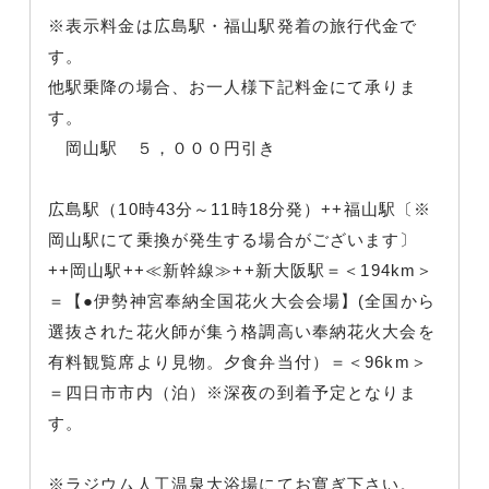
※表示料金は広島駅・福山駅発着の旅行代金で
す。
他駅乗降の場合、お一人様下記料金にて承りま
す。
岡山駅 ５，０００円引き
広島駅（10時43分～11時18分発）++福山駅〔※
岡山駅にて乗換が発生する場合がございます〕
++岡山駅++≪新幹線≫++新大阪駅＝＜194km＞
＝【●伊勢神宮奉納全国花火大会会場】(全国から
選抜された花火師が集う格調高い奉納花火大会を
有料観覧席より見物。夕食弁当付）＝＜96km＞
＝四日市市内（泊）※深夜の到着予定となりま
す。
※ラジウム人工温泉大浴場にてお寛ぎ下さい。