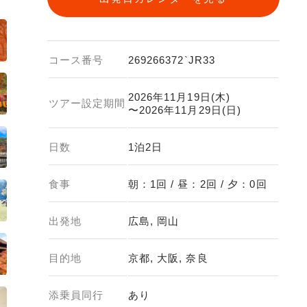
コース番号
269266372`JR33
2026年11月19日(木)
ツアー設定期間
〜2026年11月29日(日)
日数
1泊2日
食事
朝：1回 / 昼：2回 / 夕：0回
出発地
広島, 岡山
目的地
京都, 大阪, 奈良
添乗員同行
あり