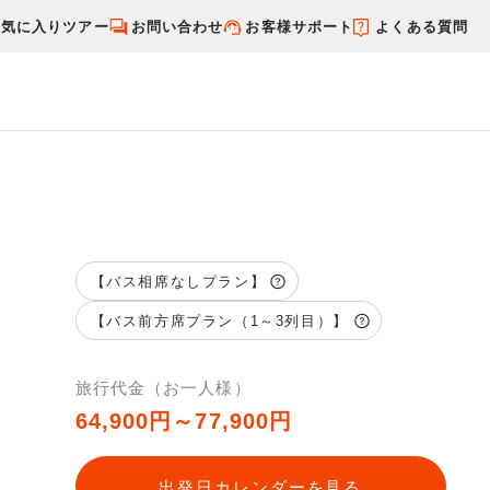
お気に入りツアー
お問い合わせ
お客様サポート
よくある質問
す
国内特集から探す
【バス相席なしプラン】
【バス前方席プラン（1～3列目）】
旅行代金（お一人様）
64,900円～77,900円
出発日カレンダーを見る