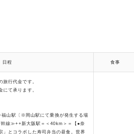
日程
食事
の旅行代金です。
金にて承ります。
）++福山駅〔※岡山駅にて乗換が発生する場
幹線≫++新大阪駅＝＜40km＞＝【●奈
宗」とコラボした寿司弁当の昼食。世界