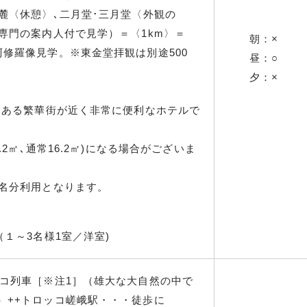
麓〈休憩〉､二月堂･三月堂〈外観の
専門の案内人付で見学）＝〈1km〉＝
朝：×
修羅像見学。※東金堂拝観は別途500
昼：○
夕：×
にある繁華街が近く非常に便利なホテルで
.2㎡､通常16.2㎡)になる場合がございま
１名分利用となります。
（１～3名様1室／洋室)
ッコ列車［※注1］（雄大な大自然の中で
）++トロッコ嵯峨駅・・・徒歩に