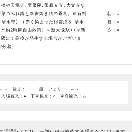
橋や天竜寺､宝厳院､常寂光寺､大覚寺な
野菜つみれ鍋と奉書焼き膳の昼食。※有料
朝：○
・清水寺】（赤く染まった錦雲渓を”清水
昼：○
など約2時間自由散策）＝新大阪駅++≪新
夕：×
山駅にて乗換が発生する場合がございま
02分着）
：＝＝ 徒歩：・・ 船・フェリー：～～
 入場観光：● 下車観光：○ 車窓観光：△
って逆運行となり、一部行程が前後する場合がございます