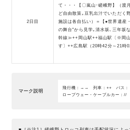
て・・・【〇嵐山･嵯峨野】（渡月
ど自由散策｡豆乳出汁でいただく
2日目
施設は各自払い）＝【●世界遺産
の舞台”から見学｡清水坂､三年坂
幹線≫++岡山駅++福山駅〔※岡
す〕++広島駅（20時42分～21時
飛行機：→→ 列車：++ バス
マーク説明
ロープウェー・ケーブルカー：//
■［※注1］嵯峨野トロッコ列車は手配状況によ