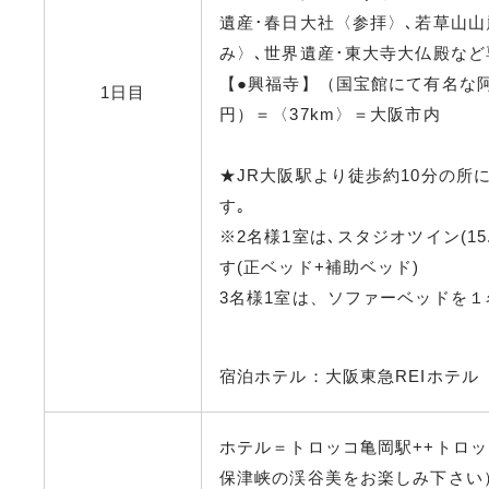
遺産･春日大社〈参拝〉､若草山山
み〉､世界遺産･東大寺大仏殿など
【●興福寺】（国宝館にて有名な阿
1日目
円）＝〈37km〉＝大阪市内
★JR大阪駅より徒歩約10分の所
す｡
※2名様1室は､スタジオツイン(15
す(正ベッド+補助ベッド)
3名様1室は、ソファーベッドを
宿泊ホテル：大阪東急REIホテル
ホテル＝トロッコ亀岡駅++トロ
保津峡の渓谷美をお楽しみ下さい