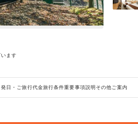
道
嵯峨野トロッコ
ざいます
出発日・ご旅行代金
旅行条件
重要事項説明
その他ご案内