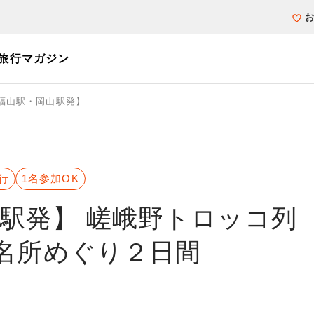
旅行マガジン
福山駅・岡山駅発】
個人旅行（ブーケ）を探す
テーマから探す
ホテル・宿を探
写真から探す
写真から探す
行
1名参加OK
駅発】 嵯峨野トロッコ列
名所めぐり２日間