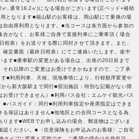
2㎡､通常16.2㎡)になる場合がございます(正ベッド+補助
利用となります■福山駅のお客様は、岡山駅にて乗換の場
は自由席利用となります。■当コースは各方面から参加の
集合がなく、お客様ご自身で直接列車にご乗車頂く場合
終日程表）をお送りする際に同封させて頂きます。また、
、確定書面（最終日程表）にてご連絡いたします。途中
います■乗車駅の変更がある場合は、出発の20日前まで
、それ以降のご変更はお受けできかねますので、ご了承
ます■利用列車、天候、現地事情により、行程順序変更や
駅から新大阪駅まで同行■宿泊施設：特別な記載がない限
はお受けできません）■利用バス会社：エムケイ観光バス
）■バスガイド：同行■利用列車指定や座席指定はできま
きる保証はありません■他地区との合同コースとなる為、
あります■WEBでお申し込みの場合、郵送物はございま
確認ください。■〈任意保険をお申込みのお客様〉ご自宅
保険タイプに変更も可能です。ご希望の場合は出発前日