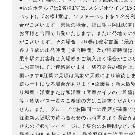
■宿泊ホテルでは2名様1室は､スタジオツイン(15.
ベッド)。3名様1室は、ソファーベッドを１名分
合がございます。乗換の場合、福山駅⇔岡山駅間
お客様と合同で出発いたします。また出発地での
がございます。その場合、JR券は確定書面（最
各ＪＲ駅の出発時間（集合時間）及び帰着時間は
乗車駅のお客様は入場券をご購入頂く場合がござ
にお電話にてご連絡願います。切符発券の都合上
願います■紅葉の見頃は気象や天候により前後し
逆ルートになる場合があります■添乗員：新大阪
り和室・洋室または和洋室（客室タイプのご希望
等（貸切バス一覧をご希望の方はご請求ください
せん。また、グループでお隣同士の座席が確保で
往復新大阪駅で待ち合わせのお時間を頂く場合が
せんので必ずマイページにて集合のお時間などご
帰着が24時を超える場合、帰着翌日まで適用の