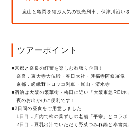
嵐山と亀岡を結ぶ人気の観光列車、保津川沿い
ツアーポイント
■京都と奈良の紅葉を楽しむ欲張り企画！
奈良…東大寺大仏殿・春日大社・興福寺阿修羅像
京都…嵯峨野トロッコ列車・嵐山・清水寺
■宿泊は大阪の繁華街・梅田に近い「大阪東急REIホ
夜のお出かけに便利です！
■2日間の昼食をご用意しました
1日目…店内で柿の葉ずしの老舗「平宗」とコラボ
2日目…豆乳出汁でいただく野菜つみれ鍋と奉書焼