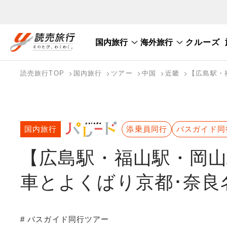
国内旅行
海外旅行
クルーズ
国内旅行トップ
海外旅行トップ
読売旅行TOP
国内旅行
ツアー
中国
近畿
【広島駅・
バスツアーを探す
海外特集から探す
テーマから探す
国内旅行
添乗員同行
バスガイド同
【広島駅・福山駅・岡山
車とよくばり京都･奈良
# バスガイド同行ツアー