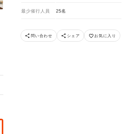
最少催行人員
25名
列車（イメージ） 提供：嵯峨野観光鉄道
問い合わせ
シェア
お気に入り