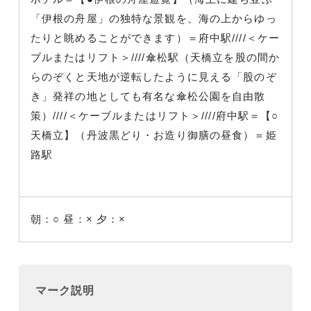
「伊根の舟屋」の独特な景観を、海の上からゆっ
たりと眺めることができます）＝府中駅////＜ケー
ブルまたはリフト＞////傘松駅（天橋立を股の間か
らのぞくと天地が逆転したように見える「股のぞ
き」発祥の地としても有名な傘松公園を自由散
策）////＜ケーブルまたはリフト＞////府中駅＝【○
天橋立】（丹波黒どり・お造り御膳の昼食）＝姫
路駅
朝：○
昼：×
夕：×
マーク説明