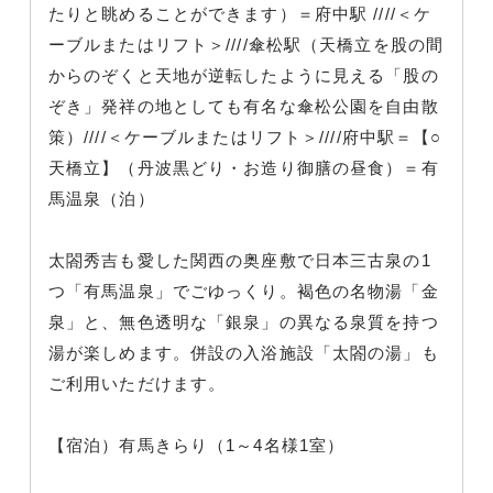
たりと眺めることができます）＝府中駅 ////＜ケ
ーブルまたはリフト＞////傘松駅（天橋立を股の間
からのぞくと天地が逆転したように見える「股の
ぞき」発祥の地としても有名な傘松公園を自由散
策）////＜ケーブルまたはリフト＞////府中駅＝【○
天橋立】（丹波黒どり・お造り御膳の昼食）＝有
馬温泉（泊）
太閤秀吉も愛した関西の奥座敷で日本三古泉の1
つ「有馬温泉」でごゆっくり。褐色の名物湯「金
泉」と、無色透明な「銀泉」の異なる泉質を持つ
湯が楽しめます。併設の入浴施設「太閤の湯」も
ご利用いただけます。
【宿泊）有馬きらり（1～4名様1室）