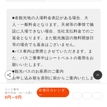
■各観光地の入場料金表記がある場合、大
人・一般料金となります。天候等の事情で施
設に入場できない場合、当社支払料金でのご
返金となります。また観光施設の無料開放日
等の場合でも返金はございません。
■バス車内は禁煙とさせていただきます。ま
た、バスご乗車中はシートベルトの着用をお
願いいたします。
■観光バスのお座席のご案内
シ
お申し込み順を原則に前からご案内いたしま
ェ
す。1泊以上のコースでは毎日交代制になり
ア
コース番号
出発日カレンダ
ます。前方席をご希望の方は、バス前方席指
旅行代金（お一人様）
ー
0円～0円
定プランをご利用ください。料金は予約画面
でご確認ください。