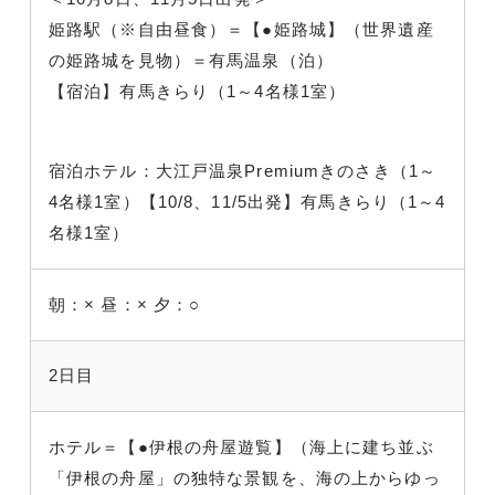
姫路駅（※自由昼食）＝【●姫路城】（世界遺産
の姫路城を見物）＝有馬温泉（泊）
【宿泊】有馬きらり（1～4名様1室）
宿泊ホテル：大江戸温泉Premiumきのさき（1～
4名様1室）【10/8、11/5出発】有馬きらり（1～4
名様1室）
朝：×
昼：×
夕：○
2日目
ホテル＝【●伊根の舟屋遊覧】（海上に建ち並ぶ
「伊根の舟屋」の独特な景観を、海の上からゆっ