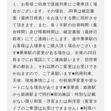
く、お客様ご自身で直接列車にご乗車頂く場
合がございます。その場合、JR券は確定書
面（最終日程表）をお送りする際に同封させ
て頂きます。また、各ＪＲ駅の出発時間（集
合時間）及び帰着時間は、確定書面（最終日
程表）にてご連絡いたします。途中乗車駅の
お客様は入場券をご購入頂く場合がございま
す■乗車駅の変更がある場合は、出発の20日
前までにお電話にてご連絡願います。切符発
券の都合上、それ以降のご変更はお受けでき
かねますので、ご了承願います■利用列車、
天候、現地事情により、行程順序変更や逆ル
ートになる場合があります■添乗員：姫路駅
から姫路駅まで同行■宿泊施設：特別な記載
がない限り和室・洋室または和洋室（客室タ
イプのご希望はお受けできません）■利用バ