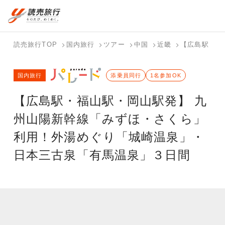
国内旅行トップ
海外旅行トップ
読売旅行TOP
国内旅行
ツアー
中国
近畿
【広島駅・福
バスツアー
海外特集か
個人旅行
テーマから
ホテル・宿
写真から探
国内特集か
国内旅行
を探す
ら探す
（ブーケ）
探す
添乗員同行
を探す
す
1名参加OK
ら探す
を探す
【広島駅・福山駅・岡山駅発】 九
テーマから
写真から探
探す
す
州山陽新幹線「みずほ・さくら」
利用！外湯めぐり「城崎温泉」・
日本三古泉「有馬温泉」３日間