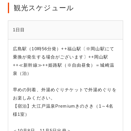
観光スケジュール
1日目
広島駅（10時56分発）++福山駅〔※岡山駅にて
乗換が発生する場合がございます〕++岡山駅
++≪新幹線≫++姫路駅（※自由昼食）＝城崎温
泉（泊）
早めの到着、外湯めぐりチケットで外湯めぐりを
お楽しみください。
【宿泊】大江戸温泉Premiumきのさき（1～4名
様1室）
＜10月8日、11月5日出発＞