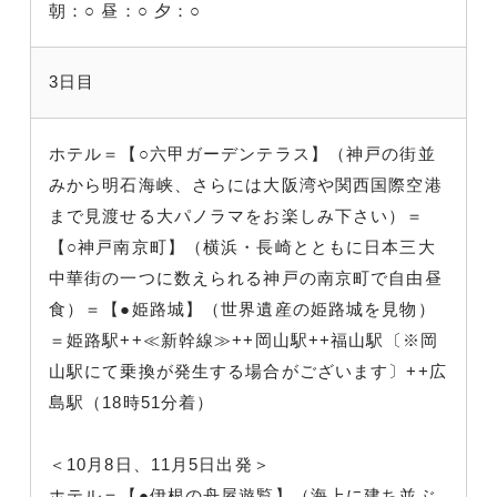
朝：○
昼：○
夕：○
3日目
ホテル＝【○六甲ガーデンテラス】（神戸の街並
みから明石海峡、さらには大阪湾や関西国際空港
まで見渡せる大パノラマをお楽しみ下さい）＝
【○神戸南京町】（横浜・長崎とともに日本三大
中華街の一つに数えられる神戸の南京町で自由昼
食）＝【●姫路城】（世界遺産の姫路城を見物）
＝姫路駅++≪新幹線≫++岡山駅++福山駅〔※岡
山駅にて乗換が発生する場合がございます〕++広
島駅（18時51分着）
＜10月8日、11月5日出発＞
ホテル＝【●伊根の舟屋遊覧】（海上に建ち並ぶ