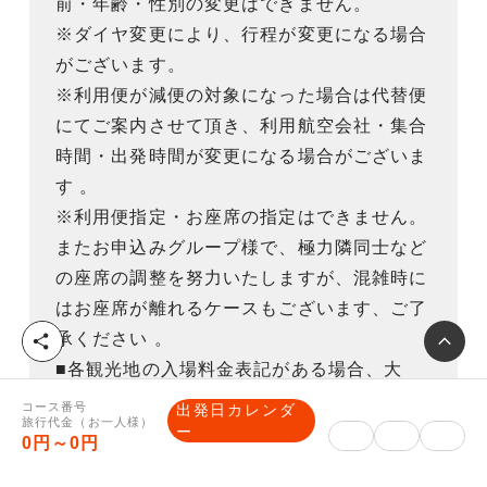
前・年齢・性別の変更はできません。
※ダイヤ変更により、行程が変更になる場合
がございます。
※利用便が減便の対象になった場合は代替便
にてご案内させて頂き、利用航空会社・集合
時間・出発時間が変更になる場合がございま
す 。
※利用便指定・お座席の指定はできません。
またお申込みグループ様で、極力隣同士など
の座席の調整を努力いたしますが、混雑時に
はお座席が離れるケースもございます、ご了
承ください 。
シ
ェ
■各観光地の入場料金表記がある場合、大
ア
人・一般料金となります。天候等の事情で施
コース番号
出発日カレンダ
旅行代金（お一人様）
設に入場できない場合、当社支払料金でのご
ー
0円～0円
返金となります。また観光施設の無料開放日