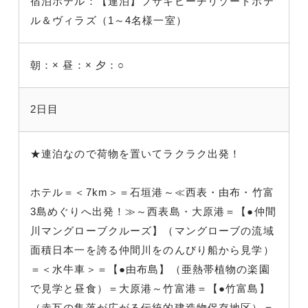
宿泊ホテル：【連泊】フサキビーチリゾートホテ
ル＆ヴィラズ（1～4名様一室）
朝：×
昼：×
夕：○
2日目
★連泊なので荷物を置いてラクラク出発！
ホテル＝＜7km＞＝石垣港～≪西表・由布・竹富
3島めぐりへ出発！≫～西表島・大原港＝【●仲間
川マングローブクルーズ】（マングローブの流域
面積日本一を誇る仲間川をのんびり船から見学）
＝＜水牛車＞＝【●由布島】（亜熱帯植物の楽園
で見学と昼食）＝大原港～竹富港＝【●竹富島】
（赤瓦の集落が広がる伝統的建造物保存地区）＝