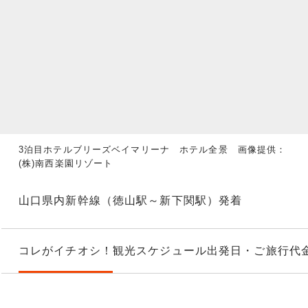
3泊目ホテルブリーズベイマリーナ ホテル全景 画像提供：
(株)南西楽園リゾート
山口県内新幹線（徳山駅～新下関駅）発着
コレがイチオシ！
観光スケジュール
出発日・ご旅行代