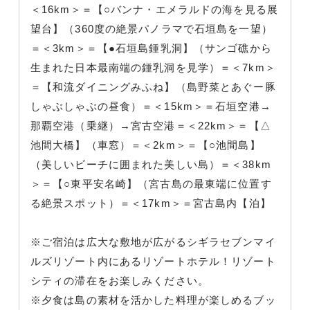
＜16km＞＝【○バンナ・エメラルドの海を見る展
望台】（360度の絶景パノラマで石垣島を一望）
＝＜3km＞＝【●石垣島鍾乳洞】（サンゴ礁から
生まれた日本最南端の鍾乳洞を見学）＝＜7km＞
＝【和流ダイニングみふね】（島野菜とあぐー豚
しゃぶしゃぶの昼食）＝＜15km＞＝石垣空港→
那覇空港（乗継）→宮古空港＝＜22km＞＝【△
池間大橋】（車窓）＝＜2km＞＝【○池間島】
（美しいビーチに囲まれた美しい島）＝＜38km
＞＝【○東平安名崎】（宮古島の最東端に位置す
る絶景スポット）＝＜17km＞＝宮古島内【泊】
※ご宿泊は広大な敷地が広がるシギラセブンマイ
ルズリゾート内にあるリゾートホテル！リゾート
シティの滞在をお楽しみください。
※夕食は島の素材を活かした料理が楽しめるブッ