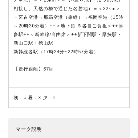
相接し、天然の橋で通じた名勝地）＝＜22km＞
＝宮古空港→那覇空港（乗継）→福岡空港（15時
～20時30分着）++＜地下鉄 ※各自ご負担＞++博
多駅++＜新幹線/自由席＞++新下関駅・厚挟駅・
新山口駅・徳山駅
新幹線各駅（17時24分~22時57分着）
【走行距離】67㎞
朝：○
昼：×
夕：×
マーク説明