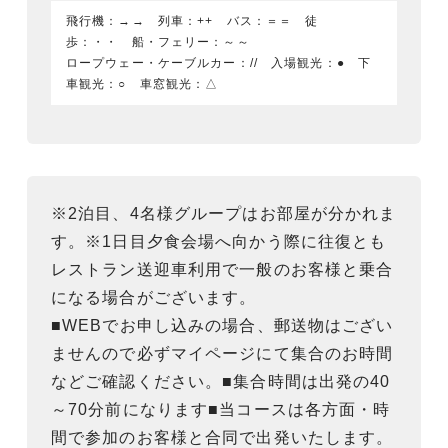
飛行機：→→ 列車：++ バス：＝＝ 徒
歩：・・ 船・フェリー：～～
ロープウェー・ケーブルカー：// 入場観光：● 下
車観光：○ 車窓観光：△
※2泊目、4名様グループはお部屋が分かれま
す。※1日目夕食会場へ向かう際に往復とも
レストラン送迎車利用で一般のお客様と乗合
になる場合がございます。
■WEBでお申し込みの場合、郵送物はござい
ませんので必ずマイページにて集合のお時間
などご確認ください。■集合時間は出発の40
～70分前になります■当コースは各方面・時
間で参加のお客様と合同で出発いたします。