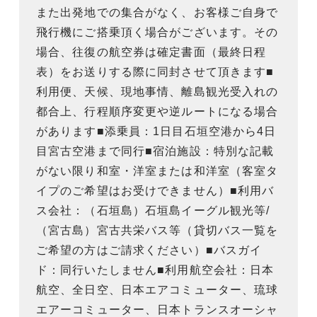
また出発地での集合がなく、お客様ご自身で
飛行機にご搭乗頂く場合がございます。その
場合、往復の航空券は確定書面（最終日程
表）をお送りする際に同封させて頂きます■
利用便、天候、現地事情、離島観光受入れの
都合上、行程順序変更や逆ルートになる場合
があります■添乗員：1日目石垣空港から4日
目宮古空港まで同行■宿泊施設：特別な記載
がない限り和室・洋室または和洋室（客室タ
イプのご希望はお受けできません）■利用バ
ス会社：（石垣島）石垣島イーグル観光等/
（宮古島）宮古共栄バス等（貸切バス一覧を
ご希望の方はご請求ください）■バスガイ
ド：同行いたしません■利用航空会社：日本
航空、全日空、日本エアコミューター、琉球
エアーコミューター、日本トランスオーシャ