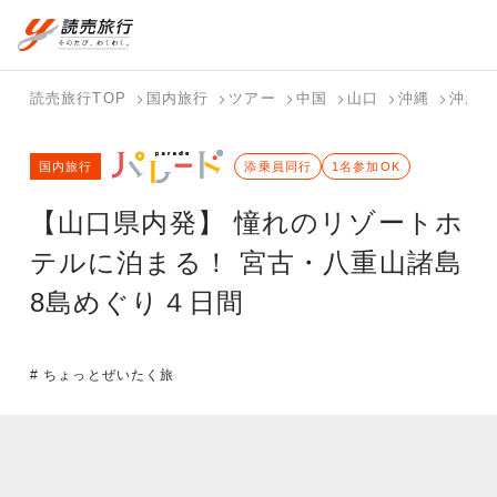
国内旅行トップ
海外旅行トップ
読売旅行TOP
国内旅行
ツアー
中国
山口
沖縄
沖縄（
バスツアー
海外特集か
個人旅行
テーマから
ホテル・宿
写真から探
国内特集か
国内旅行
を探す
ら探す
（ブーケ）
探す
添乗員同行
を探す
す
1名参加OK
ら探す
を探す
【山口県内発】 憧れのリゾートホ
テーマから
写真から探
探す
す
テルに泊まる！ 宮古・八重山諸島
8島めぐり４日間
# ちょっとぜいたく旅