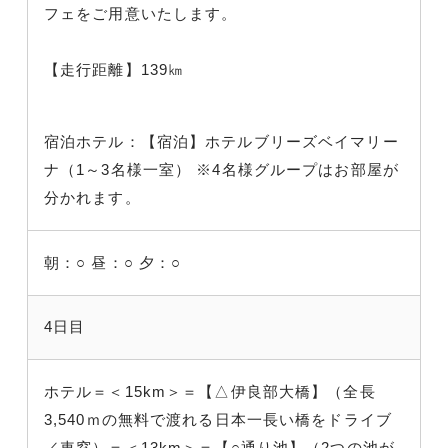
フェをご用意いたします。
【走行距離】139㎞
宿泊ホテル：【宿泊】ホテルブリーズベイマリー
ナ（1～3名様一室） ※4名様グループはお部屋が
分かれます。
朝：○
昼：○
夕：○
4日目
ホテル＝＜15km＞＝【△伊良部大橋】（全長
3,540ｍの無料で渡れる日本一長い橋をドライブ
／車窓）＝＜13km＞＝【○通り池】（2つの池が