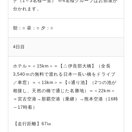
ナ（1～3名様一室） ※4名様グループはお部屋が
分かれます。
朝：○
昼：○
夕：○
4日目
ホテル＝＜15km＞＝【△伊良部大橋】（全長
3,540ｍの無料で渡れる日本一長い橋をドライブ
／車窓）＝＜13km＞＝【○通り池】（2つの池が
相接し、天然の橋で通じた名勝地）＝＜22km＞
＝宮古空港→那覇空港（乗継）→熊本空港（16時
～17時着）
【走行距離】67㎞