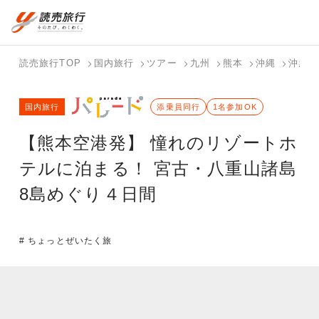
国内旅行トップ
海外旅行トップ
読売旅行TOP
国内旅行
ツアー
九州
熊本
沖縄
沖縄（
バスツアー
海外特集か
個人旅行
テーマから
ホテル・宿
写真から探
国内特集か
国内旅行
を探す
ら探す
（ブーケ）
探す
添乗員同行
を探す
す
1名参加OK
ら探す
を探す
【熊本空港発】 憧れのリゾートホ
テーマから
写真から探
探す
す
テルに泊まる！ 宮古・八重山諸島
8島めぐり４日間
# ちょっとぜいたく旅