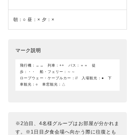
朝：○
昼：×
夕：×
マーク説明
飛行機：→→ 列車：++ バス：＝＝ 徒
歩：・・ 船・フェリー：～～
ロープウェー・ケーブルカー：// 入場観光：● 下
車観光：○ 車窓観光：△
※2泊目、4名様グループはお部屋が分かれま
す。※1日目夕食会場へ向かう際に往復とも