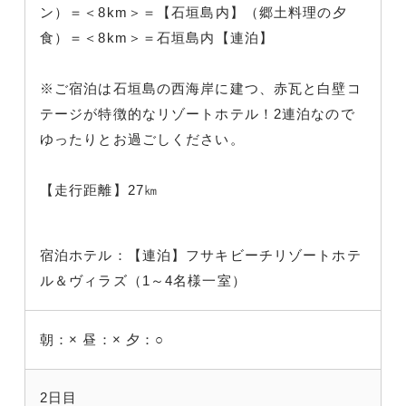
ン）＝＜8km＞＝【石垣島内】（郷土料理の夕
食）＝＜8km＞＝石垣島内【連泊】
※ご宿泊は石垣島の西海岸に建つ、赤瓦と白壁コ
テージが特徴的なリゾートホテル！2連泊なので
ゆったりとお過ごしください。
【走行距離】27㎞
宿泊ホテル：【連泊】フサキビーチリゾートホテ
ル＆ヴィラズ（1～4名様一室）
朝：×
昼：×
夕：○
2日目