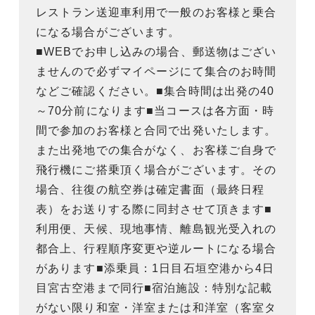
レストラン送迎車利用で一般のお客様と乗合
になる場合がございます。
■WEBでお申し込みの場合、郵送物はござい
ませんので必ずマイページにて集合のお時間
などご確認ください。■集合時間は出発の40
～70分前になります■当コースは各方面・時
間で参加のお客様と合同で出発いたします。
また出発地での集合がなく、お客様ご自身で
飛行機にご搭乗頂く場合がございます。その
場合、往復の航空券は確定書面（最終日程
表）をお送りする際に同封させて頂きます■
利用便、天候、現地事情、離島観光受入れの
都合上、行程順序変更や逆ルートになる場合
があります■添乗員：1日目石垣空港から4日
目宮古空港まで同行■宿泊施設：特別な記載
がない限り和室・洋室または和洋室（客室タ