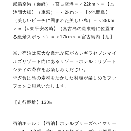
那覇空港（乗継）→宮古空港＝＜22km＞＝【△
池間大橋】（車窓）＝＜2km＞＝【○池間島】
（美しいビーチに囲まれた美しい島）＝＜38km
＞＝【○東平安名崎】（宮古島の最東端に位置す
る絶景スポット）＝＜17km＞＝宮古島内【泊】
※ご宿泊は広大な敷地が広がるシギラセブンマイ
ルズリゾート内にあるリゾートホテル！リゾート
シティの滞在をお楽しみください。
※夕食は島の素材を活かした料理が楽しめるブッ
フェをご用意いたします。
【走行距離】139㎞
宿泊ホテル：【宿泊】ホテルブリーズベイマリー