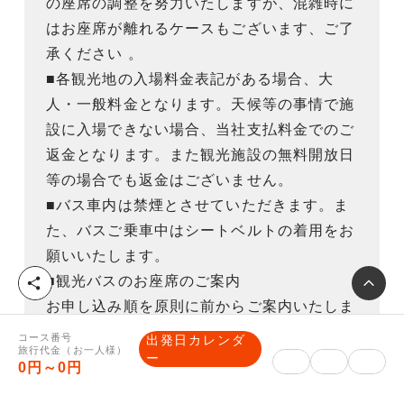
の座席の調整を努力いたしますが、混雑時に
はお座席が離れるケースもございます、ご了
承ください 。
■各観光地の入場料金表記がある場合、大
人・一般料金となります。天候等の事情で施
設に入場できない場合、当社支払料金でのご
返金となります。また観光施設の無料開放日
等の場合でも返金はございません。
■バス車内は禁煙とさせていただきます。ま
た、バスご乗車中はシートベルトの着用をお
願いいたします。
■観光バスのお座席のご案内
シ
ェ
お申し込み順を原則に前からご案内いたしま
ア
す。1泊以上のコースでは毎日交代制になり
コース番号
出発日カレンダ
旅行代金（お一人様）
ます。前方席をご希望の方は、バス前方席指
ー
0円～0円
定プランをご利用ください。料金は予約画面