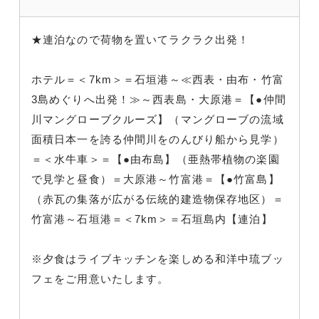
★連泊なので荷物を置いてラクラク出発！
ホテル＝＜7km＞＝石垣港～≪西表・由布・竹富
3島めぐりへ出発！≫～西表島・大原港＝【●仲間
川マングローブクルーズ】（マングローブの流域
面積日本一を誇る仲間川をのんびり船から見学）
＝＜水牛車＞＝【●由布島】（亜熱帯植物の楽園
で見学と昼食）＝大原港～竹富港＝【●竹富島】
（赤瓦の集落が広がる伝統的建造物保存地区）＝
竹富港～石垣港＝＜7km＞＝石垣島内【連泊】
※夕食はライブキッチンを楽しめる和洋中琉ブッ
フェをご用意いたします。