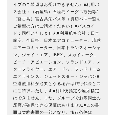
イプのご希望はお受けできません）■利用バ
ス会社：（石垣島）石垣島イーグル観光等/
（宮古島）宮古共栄バス等（貸切バス一覧を
ご希望の方はご請求ください）■バスガイ
ド：同行いたしません■利用航空会社：日本
航空、全日空、日本エアコミューター、琉球
エアーコミューター、日本トランスオーシャ
ン、ジェイ・エア、IBEX、スカイマーク、
ピーチ・アビエーション、ソラシドエア、ス
ターフライヤー、エア・ドゥ、フジドリーム
エアラインズ、ジェットスター・ジャパン■
空港使用料が必要となる場合は旅行代金と共
にご請求いたします■利用便指定や座席指定
はできません。また、グループでお隣同士の
座席が確保できる保証はありません■この書
面は契約書面の一部となり、旅行条件は