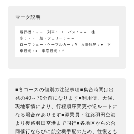
マーク説明
飛行機：→→ 列車：++ バス：＝＝ 徒
歩：・・ 船・フェリー：～～
ロープウェー・ケーブルカー：// 入場観光：● 下
車観光：○ 車窓観光：△
■各コースの個別の注記事項■集合時間は出
発の40～70分前になります■利用便、天候、
現地事情により、行程順序変更や逆ルートに
なる場合があります■添乗員：往路羽田空港
より復路羽田空港まで同行■各地区からの合
同催行ならびに航空機手配のため、往復とも