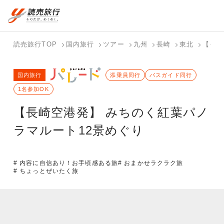
国内旅行トップ
海外旅行トップ
読売旅行TOP
国内旅行
ツアー
九州
長崎
東北
【長崎
バスツアー
海外特集か
個人旅行
テーマから
ホテル・宿
写真から探
国内特集か
国内旅行
を探す
ら探す
（ブーケ）
探す
添乗員同行
を探す
す
バスガイド同行
ら探す
を探す
1名参加OK
テーマから
写真から探
【長崎空港発】 みちのく紅葉パノ
探す
す
ラマルート12景めぐり
# 内容に自信あり！お手頃感ある旅
# おまかせラクラク旅
# ちょっとぜいたく旅