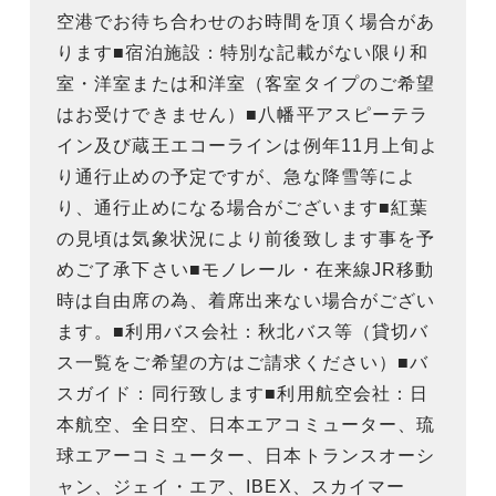
空港でお待ち合わせのお時間を頂く場合があ
ります■宿泊施設：特別な記載がない限り和
室・洋室または和洋室（客室タイプのご希望
はお受けできません）■八幡平アスピーテラ
イン及び蔵王エコーラインは例年11月上旬よ
り通行止めの予定ですが、急な降雪等によ
り、通行止めになる場合がございます■紅葉
の見頃は気象状況により前後致します事を予
めご了承下さい■モノレール・在来線JR移動
時は自由席の為、着席出来ない場合がござい
ます。■利用バス会社：秋北バス等（貸切バ
ス一覧をご希望の方はご請求ください）■バ
スガイド：同行致します■利用航空会社：日
本航空、全日空、日本エアコミューター、琉
球エアーコミューター、日本トランスオーシ
ャン、ジェイ・エア、IBEX、スカイマー