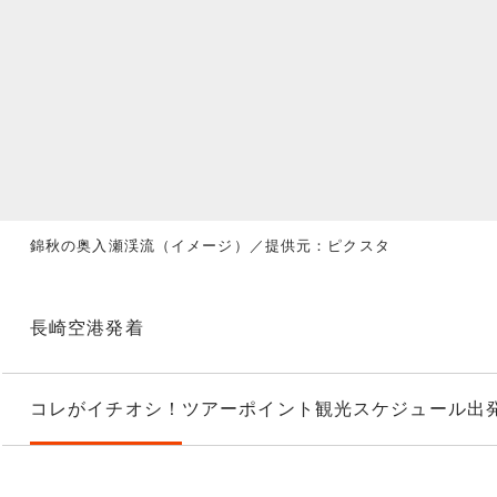
錦秋の奥入瀬渓流（イメージ）／提供元：ピクスタ
長崎空港発着
コレがイチオシ！
ツアーポイント
観光スケジュール
出