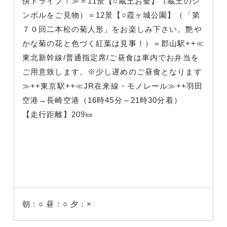
快ドライブ！≫＝11景【○蔵王お釜】（蔵王のシ
ンボルをご見物）＝12景【○霞ヶ城公園】（「第
７０回二本松の菊人形」をお楽しみ下さい。艶や
かな菊の花と色づく紅葉は見事！）＝郡山駅++≪
東北新幹線/普通指定席/ご昼食は車内でお弁当を
ご用意致します。※少し遅めのご昼食となります
≫++東京駅++≪JR在来線・モノレール≫++羽田
空港→長崎空港（16時45分～21時30分着）
【走行距離】209㎞
朝：○
昼：○
夕：×