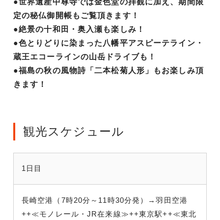
●世界遺産中尊寺では金色堂の拝観に加え、期間限
定の秘仏御開帳もご覧頂きます！
●絶景の十和田・奥入瀬も楽しみ！
●色とりどりに染まった八幡平アスピーテライン・
蔵王エコーラインの山岳ドライブも！
●福島の秋の風物詩「二本松菊人形」もお楽しみ頂
きます！
観光スケジュール
1日目
長崎空港（7時20分～11時30分発）→羽田空港
++≪モノレール・JR在来線≫++東京駅++≪東北