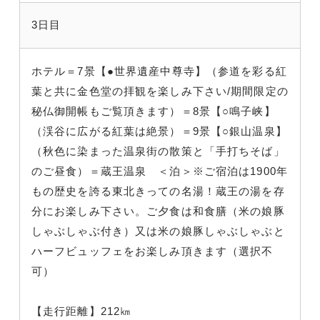
3日目
ホテル＝7景【●世界遺産中尊寺】（参道を彩る紅
葉と共に金色堂の拝観を楽しみ下さい/期間限定の
秘仏御開帳もご覧頂きます）＝8景【○鳴子峡】
（渓谷に広がる紅葉は絶景）＝9景【○銀山温泉】
（秋色に染まった温泉街の散策と「手打ちそば」
のご昼食）＝蔵王温泉 ＜泊＞※ご宿泊は1900年
もの歴史を誇る東北きっての名湯！蔵王の湯を存
分にお楽しみ下さい。ご夕食は和食膳（米の娘豚
しゃぶしゃぶ付き）又は米の娘豚しゃぶしゃぶと
ハーフビュッフェをお楽しみ頂きます（選択不
可）
【走行距離】212㎞