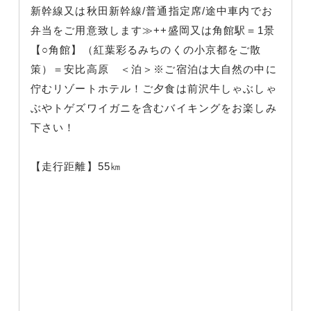
新幹線又は秋田新幹線/普通指定席/途中車内でお
弁当をご用意致します≫++盛岡又は角館駅＝1景
【○角館】（紅葉彩るみちのくの小京都をご散
策）＝安比高原 ＜泊＞※ご宿泊は大自然の中に
佇むリゾートホテル！ご夕食は前沢牛しゃぶしゃ
ぶやトゲズワイガニを含むバイキングをお楽しみ
下さい！
【走行距離】55㎞