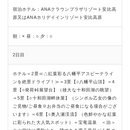
宿泊ホテル：ANAクラウンプラザリゾート安比高
原又はANAホリデイインリゾート安比高原
朝：×
昼：○
夕：○
2日目
ホテル＝2景≪△紅葉彩る八幡平アスピーテライ
ンを絶景ドライブ！≫＝3景【○八幡平山頂】＝4
景【○発荷峠展望台】（雄大な十和田湖の眺望）
＝5景【○十和田湖畔休屋】（シンボル乙女の像の
ご見物/ご昼食※お弁当のご昼食になる場合がござ
います）＝6景【○奥入瀬渓流】（色鮮やかな紅葉
に彩られた大人気スポット）＝宝竜温泉 ＜泊＞