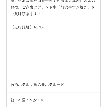
※ご宿泊は栗駒山を一望できる露天風呂が人気の
お宿。ご夕食はブランド牛「前沢牛すき焼き」を
ご賞味頂きます！
【走行距離】417㎞
宿泊ホテル：亀の井ホテル一関
朝：○
昼：○
夕：○