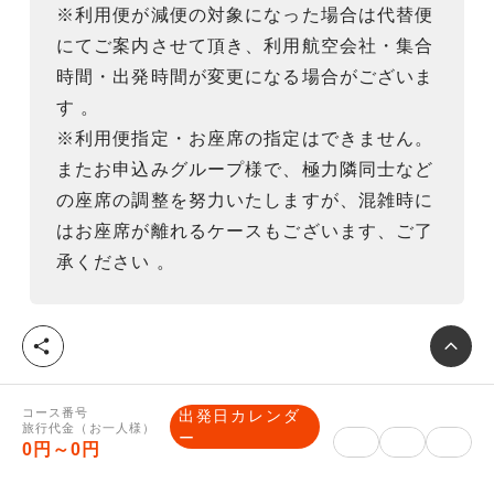
※利用便が減便の対象になった場合は代替便
にてご案内させて頂き、利用航空会社・集合
時間・出発時間が変更になる場合がございま
す 。
※利用便指定・お座席の指定はできません。
またお申込みグループ様で、極力隣同士など
の座席の調整を努力いたしますが、混雑時に
はお座席が離れるケースもございます、ご了
承ください 。
シ
ェ
ア
重要事項説明
コース番号
出発日カレンダ
旅行代金（お一人様）
ー
0円～0円