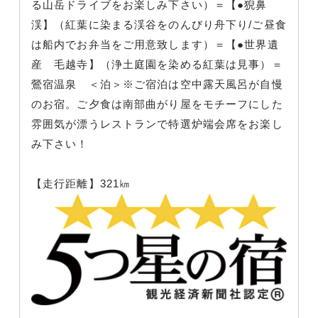
る山岳ドライブをお楽しみ下さい）＝【●猊鼻
渓】（紅葉に染まる渓谷をのんびり舟下り/ご昼食
は船内でお弁当をご用意致します）＝【●世界遺
産 毛越寺】（浄土庭園を染める紅葉は見事）＝
鶯宿温泉 ＜泊＞※ご宿泊は空中露天風呂が自慢
のお宿。ご夕食は南部曲がり屋をモチーフにした
雰囲気が漂うレストランで特選炉端会席をお楽し
み下さい！
【走行距離】321㎞