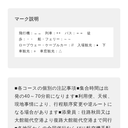
マーク説明
飛行機：→→ 列車：++ バス：＝＝ 徒
歩：・・ 船・フェリー：～～
ロープウェー・ケーブルカー：// 入場観光：● 下
車観光：○ 車窓観光：△
■各コースの個別の注記事項■集合時間は出
発の40～70分前になります■利用便、天候、
現地事情により、行程順序変更や逆ルートに
なる場合があります■添乗員：往路秋田又は
大館能代空港より復路大館能代空港まで同行