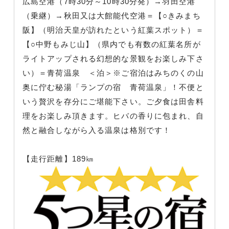
広島空港（7時30分～10時30分発）→羽田空港
（乗継）→秋田又は大館能代空港＝【○きみまち
阪】（明治天皇が訪れたという紅葉スポット）＝
【○中野もみじ山】（県内でも有数の紅葉名所が
ライトアップされる幻想的な景観をお楽しみ下さ
い）＝青荷温泉 ＜泊＞※ご宿泊はみちのくの山
奥に佇む秘湯「ランプの宿 青荷温泉」！不便と
いう贅沢を存分にご堪能下さい。ご夕食は田舎料
理をお楽しみ頂きます。ヒバの香りに包まれ、自
然と融合しながら入る温泉は格別です！
【走行距離】189㎞