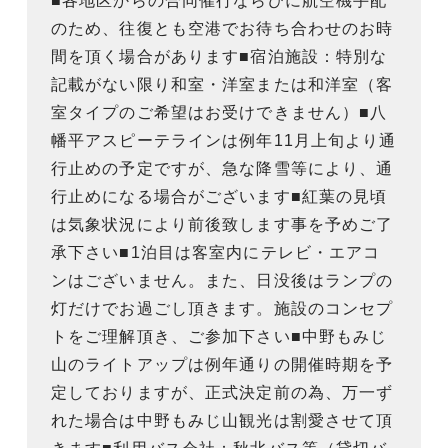
■各地区からの合同催行ならびに航空機手配
のため、往復とも空港でお待ち合わせのお時
間を頂く場合があります■宿泊施設：特別な
記載がない限り和室・洋室または和洋室（客
室タイプのご希望はお受けできません）■八
幡平アスピーテラインは例年11月上旬より通
行止めの予定ですが、急な降雪等により、通
行止めになる場合がございます■紅葉の見頃
は気象状況により前後致します事を予めご了
承下さい■1泊目は客室内にテレビ・エアコ
ンはございません。また、日没後はランプの
灯だけでお過ごし頂きます。施設のコンセプ
トをご理解頂き、ご参加下さい■中野もみじ
山のライトアップは例年通りの開催時期を予
定しておりますが、正式決定前の為、万一ず
れた場合は中野もみじ山観光は割愛させて頂