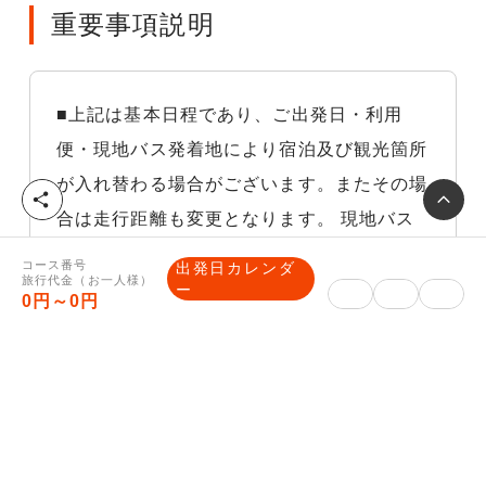
重要事項説明
■上記は基本日程であり、ご出発日・利用
便・現地バス発着地により宿泊及び観光箇所
が入れ替わる場合がございます。またその場
シ
合は走行距離も変更となります。 現地バス
ェ
ア
発着地が併記されている場合は、先頭に記載
コース番号
出発日カレンダ
旅行代金（お一人様）
されている地点からの距離を表記しておりま
ー
0円～0円
す。
※悪天候等の気象状況交通や交通渋滞などや
むを得ない理由により他の交通機関を利用し
た場合、それに伴う旅行代金の差額はお客様
負担になりますので、予めご了承下さい。