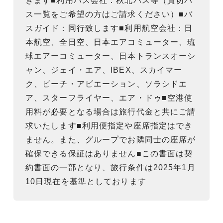
きます■利用バス会社：秋北バス等（貸切バ
ス一覧をご希望の方はご請求ください）■バ
スガイド：同行致します■利用航空会社：日
本航空、全日空、日本エアコミューター、琉
球エアーコミューター、日本トランスオーシ
ャン、ジェイ・エア、IBEX、スカイマー
ク、ピーチ・アビエーション、ソラシドエ
ア、スターフライヤー、エア・ドゥ■空港使
用料が必要となる場合は旅行代金と共にご請
求いたします■利用便指定や座席指定はでき
ません。また、グループでお隣同士の座席が
確保できる保証はありません■この書面は契
約書面の一部となり、旅行条件は2025年1月
10日現在を基準としております