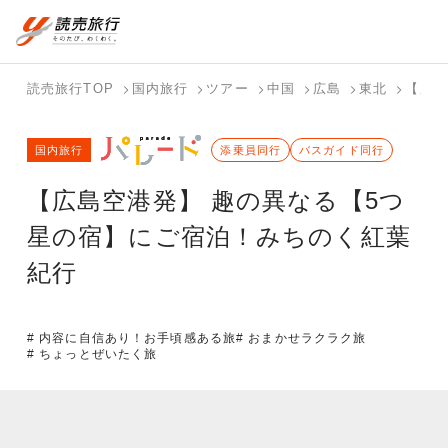
国内旅行トップ
海外旅行トップ
読売旅行TOP
国内旅行
ツアー
中国
広島
東北
【広島
バスツアー
海外特集か
個人旅行
テーマから
ホテル・宿
写真から探
国内特集か
国内旅行
を探す
ら探す
（ブーケ）
探す
添乗員同行
を探す
す
バスガイド同行
ら探す
を探す
【広島空港発】 趣の異なる【5つ
テーマから
写真から探
探す
す
星の宿】にご宿泊！みちのく紅葉
紀行
# 内容に自信あり！お手頃感ある旅
# おまかせラクラク旅
# ちょっとぜいたく旅