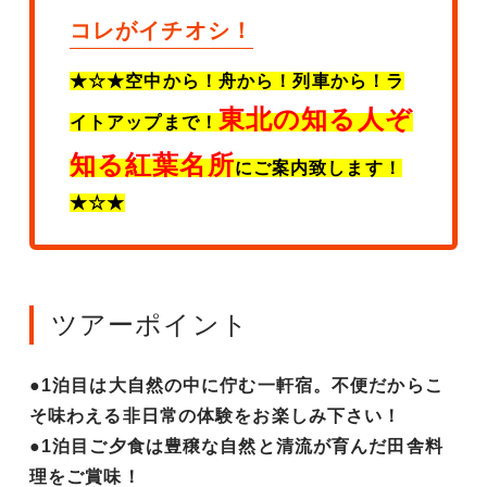
コレがイチオシ！
★☆★空中から！舟から！列車から！ラ
東北の知る人ぞ
イトアップまで！
知る紅葉名所
にご案内致します！
★☆★
ツアーポイント
●1泊目は大自然の中に佇む一軒宿。不便だからこ
そ味わえる非日常の体験をお楽しみ下さい！
●1泊目ご夕食は豊穣な自然と清流が育んだ田舎料
理をご賞味！