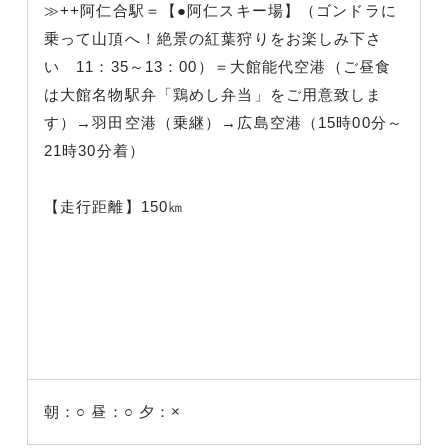
≫++阿仁合駅＝【●阿仁スキー場】（ゴンドラに
乗って山頂へ！絶景の紅葉狩りをお楽しみ下さ
い 11：35～13：00）＝大館能代空港（ご昼食
は大館名物駅弁「鶏めし弁当」をご用意致しま
す）→羽田空港（乗継）→広島空港（15時00分～
21時30分着）
【走行距離】150㎞
朝：○
昼：○
夕：×