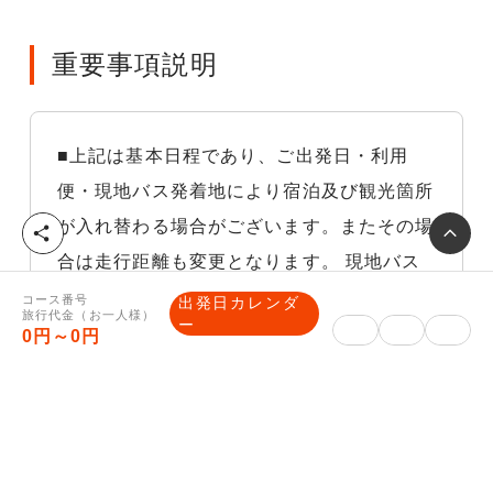
重要事項説明
■上記は基本日程であり、ご出発日・利用
便・現地バス発着地により宿泊及び観光箇所
が入れ替わる場合がございます。またその場
シ
ェ
合は走行距離も変更となります。 現地バス
ア
発着地が併記されている場合は、先頭に記載
コース番号
出発日カレンダ
旅行代金（お一人様）
ー
されている地点からの距離を表記しておりま
0円～0円
す。
※悪天候等の気象状況交通や交通渋滞などや
むを得ない理由により他の交通機関を利用し
た場合、それに伴う旅行代金の差額はお客様