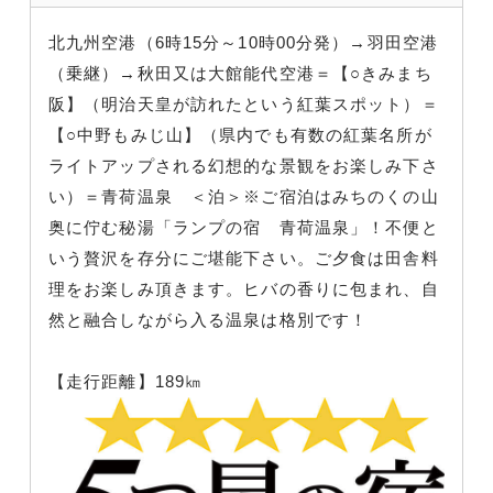
北九州空港（6時15分～10時00分発）→羽田空港
（乗継）→秋田又は大館能代空港＝【○きみまち
阪】（明治天皇が訪れたという紅葉スポット）＝
【○中野もみじ山】（県内でも有数の紅葉名所が
ライトアップされる幻想的な景観をお楽しみ下さ
い）＝青荷温泉 ＜泊＞※ご宿泊はみちのくの山
奥に佇む秘湯「ランプの宿 青荷温泉」！不便と
いう贅沢を存分にご堪能下さい。ご夕食は田舎料
理をお楽しみ頂きます。ヒバの香りに包まれ、自
然と融合しながら入る温泉は格別です！
【走行距離】189㎞