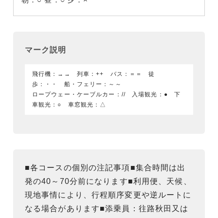
マーク説明
飛行機：→→ 列車：++ バス：＝＝ 徒
歩：・・ 船・フェリー：～～
ロープウェー・ケーブルカー：// 入場観光：● 下
車観光：○ 車窓観光：△
■各コースの個別の注記事項■集合時間は出
発の40～70分前になります■利用便、天候、
現地事情により、行程順序変更や逆ルートに
なる場合があります■添乗員：往路秋田又は