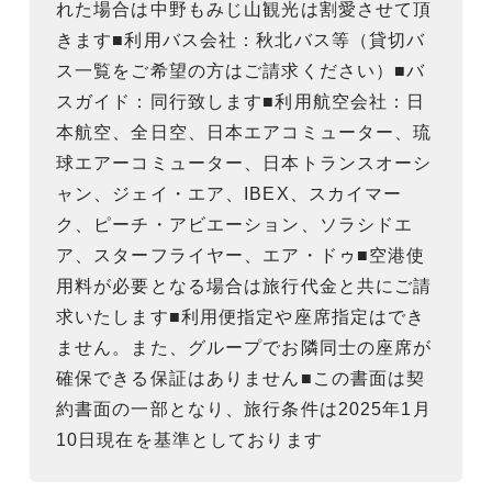
れた場合は中野もみじ山観光は割愛させて頂
きます■利用バス会社：秋北バス等（貸切バ
ス一覧をご希望の方はご請求ください）■バ
スガイド：同行致します■利用航空会社：日
本航空、全日空、日本エアコミューター、琉
球エアーコミューター、日本トランスオーシ
ャン、ジェイ・エア、IBEX、スカイマー
ク、ピーチ・アビエーション、ソラシドエ
ア、スターフライヤー、エア・ドゥ■空港使
用料が必要となる場合は旅行代金と共にご請
求いたします■利用便指定や座席指定はでき
ません。また、グループでお隣同士の座席が
確保できる保証はありません■この書面は契
約書面の一部となり、旅行条件は2025年1月
10日現在を基準としております