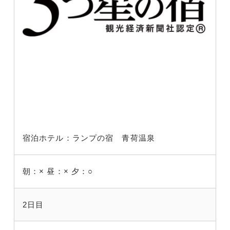
宿泊ホテル：ランプの宿 青荷温泉
朝：×
昼：×
夕：○
2日目