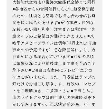
大館能代空港より復路大館能代空港まで同行
■各地区からの合同催行ならびに航空機手配
のため、往復とも空港でお待ち合わせのお時
間を頂く場合があります■宿泊施設：特別な
記載がない限り和室・洋室または和洋室（客
室タイプのご希望はお受けできません）■八
幡平アスピーテラインは例年11月上旬より通
行止めの予定ですが、急な降雪等により、通
行止めになる場合がございます■紅葉の見頃
は気象状況により前後致します事を予めご了
承下さい■1泊目は客室内にテレビ・エアコ
ンはございません。また、日没後はランプの
灯だけでお過ごし頂きます。施設のコンセプ
トをご理解頂き、ご参加下さい■中野もみじ
山のライトアップは例年通りの開催時期を予
定しておりますが、正式決定前の為、万一ず