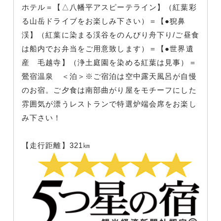
ホテル＝【△八幡平アスピーテライン】（紅葉彩
る山岳ドライブをお楽しみ下さい）＝【●猊鼻
渓】（紅葉に染まる渓谷をのんびり舟下り/ご昼食
は船内でお弁当をご用意致します）＝【●世界遺
産 毛越寺】（浄土庭園を染める紅葉は見事）＝
鶯宿温泉 ＜泊＞※ご宿泊は空中露天風呂が自慢
のお宿。ご夕食は南部曲がり屋をモチーフにした
雰囲気が漂うレストランで特選炉端会席をお楽し
み下さい！
【走行距離】321㎞