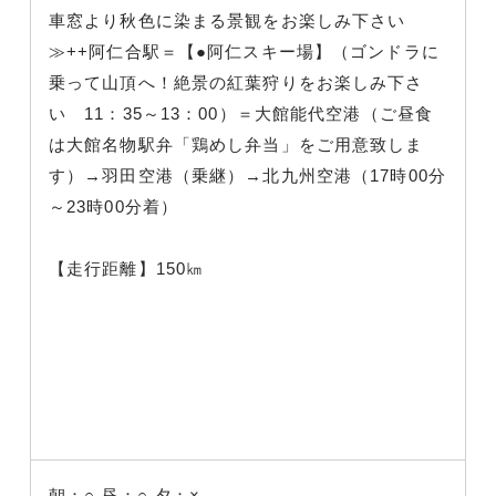
車窓より秋色に染まる景観をお楽しみ下さい
≫++阿仁合駅＝【●阿仁スキー場】（ゴンドラに
乗って山頂へ！絶景の紅葉狩りをお楽しみ下さ
い 11：35～13：00）＝大館能代空港（ご昼食
は大館名物駅弁「鶏めし弁当」をご用意致しま
す）→羽田空港（乗継）→北九州空港（17時00分
～23時00分着）
【走行距離】150㎞
朝：○
昼：○
夕：×