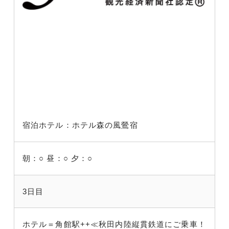
宿泊ホテル：ホテル森の風鶯宿
朝：○
昼：○
夕：○
3日目
ホテル＝角館駅++≪秋田内陸縦貫鉄道にご乗車！