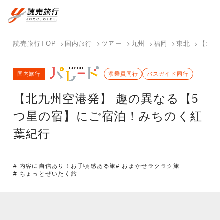
国内旅行トップ
海外旅行トップ
読売旅行TOP
国内旅行
ツアー
九州
福岡
東北
【北九
バスツアー
海外特集か
個人旅行
テーマから
ホテル・宿
写真から探
国内特集か
国内旅行
を探す
ら探す
（ブーケ）
探す
添乗員同行
を探す
す
バスガイド同行
ら探す
を探す
【北九州空港発】 趣の異なる【5
テーマから
写真から探
探す
す
つ星の宿】にご宿泊！みちのく紅
葉紀行
# 内容に自信あり！お手頃感ある旅
# おまかせラクラク旅
# ちょっとぜいたく旅