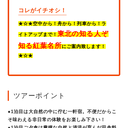
コレがイチオシ！
★☆★空中から！舟から！列車から！ラ
東北の知る人ぞ
イトアップまで！
知る紅葉名所
にご案内致します！
★☆★
ツアーポイント
●1泊目は大自然の中に佇む一軒宿。不便だからこ
そ味わえる非日常の体験をお楽しみ下さい！
●1泊目ご夕食は豊穣な自然と清流が育んだ田舎料