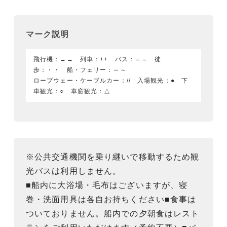
マーク説明
飛行機：→→ 列車：++ バス：＝＝ 徒
歩：・・ 船・フェリー：～～
ロープウェー・ケーブルカー：// 入場観光：● 下
車観光：○ 車窓観光：△
※公共交通機関を乗り継いで移動するため観
光バスは利用しません。
■船内に大浴場・毛布はございますが、寝
巻・洗面用具は各自お持ちください■食事は
ついておりません。船内での夕朝食はレスト