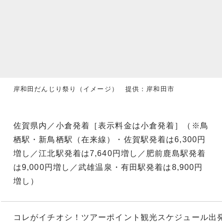
岸和田だんじり祭り（イメージ） 提供：岸和田市
佐賀県内／小倉発着［表示料金は小倉発着］（※鳥
栖駅・新鳥栖駅（在来線）・佐賀駅発着は6,300円
増し／江北駅発着は7,640円増し／肥前鹿島駅発着
は9,000円増し／武雄温泉・有田駅発着は8,900円
増し）
コレがイチオシ！
ツアーポイント
観光スケジュール
出