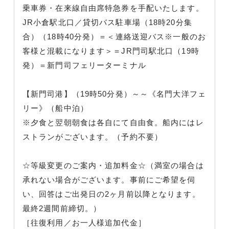
乗車券・在来線自由席特急券を手配いたします。
JR小倉駅北口／貸切バス駐車場（18時20分集
合）（18時40分発）＝＜連絡送迎バス※一般のお
客様と混載になります＞＝JR門司駅北口（19時
発）＝新門司フェリーターミナル
【新門司港】（19時50分発）～～《名門大洋フェ
リー》（船中泊）
※夕食と翌朝朝食は各自にて自由食。船内にはレ
ストランがございます。（予約不要）
☆等級変更のご案内・追加料金☆（満室の場合は
承れない場合がございます。事前にご希望を伺
い、回答はご出発日の2ヶ月前以降となります。
最終2週間前締切。）
［往復利用／お一人様追加代金］