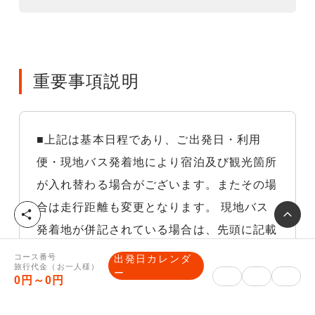
重要事項説明
■上記は基本日程であり、ご出発日・利用
便・現地バス発着地により宿泊及び観光箇所
が入れ替わる場合がございます。またその場
合は走行距離も変更となります。 現地バス
シ
ェ
発着地が併記されている場合は、先頭に記載
ア
されている地点からの距離を表記しておりま
コース番号
出発日カレンダ
旅行代金（お一人様）
ー
す。
0円～0円
※悪天候等の気象状況交通や交通渋滞などや