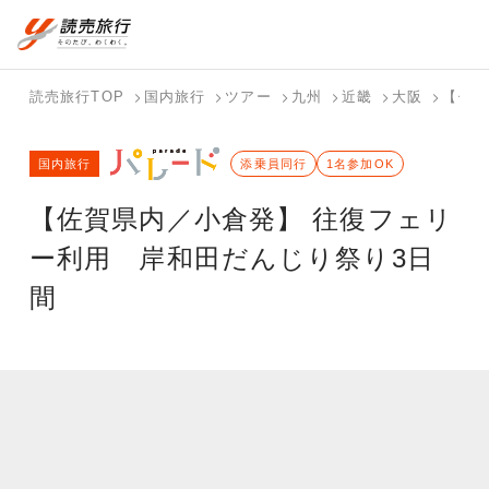
国内旅行トップ
海外旅行トップ
読売旅行TOP
国内旅行
ツアー
九州
近畿
大阪
【佐賀
バスツアー
海外特集か
個人旅行
テーマから
ホテル・宿
写真から探
国内特集か
国内旅行
を探す
ら探す
（ブーケ）
探す
添乗員同行
を探す
す
1名参加OK
ら探す
を探す
【佐賀県内／小倉発】 往復フェリ
テーマから
写真から探
探す
す
ー利用 岸和田だんじり祭り3日
間