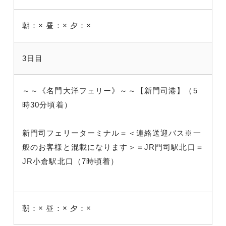
朝：×
昼：×
夕：×
3日目
～～《名門大洋フェリー》～～【新門司港】（5
時30分頃着）
新門司フェリーターミナル＝＜連絡送迎バス※一
般のお客様と混載になります＞＝JR門司駅北口＝
JR小倉駅北口（7時頃着）
朝：×
昼：×
夕：×