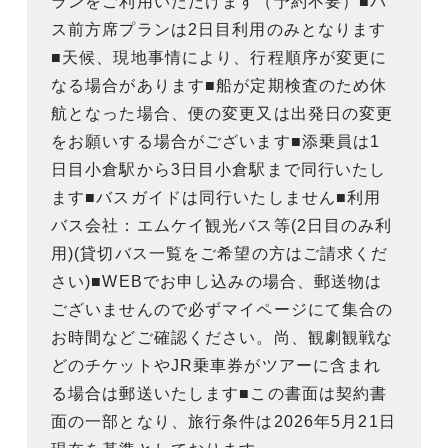
ランをご利用いただけます（予約不要）■バ
ス前方席プランは2日目利用のみとなります
■天候、現地事情により、行程順序が変更に
なる場合があります■船が定期検査のため休
航となった場合、便の変更又は出発日の変更
をお願いする場合がございます■添乗員は1
日目小倉駅から3日目小倉駅まで同行いたし
ます■バスガイドは同行いたしません■利用
バス会社：エムケイ観光バス等(2日目のみ利
用)(貸切バス一覧をご希望の方はご請求くだ
さい)■WEBでお申し込みの場合、郵送物は
ございませんので必ずマイページにて集合の
お時間などご確認ください。尚、観劇観戦な
どのチケットやJR乗車券がツアーに含まれ
る場合は郵送いたします■この書面は契約書
面の一部となり、旅行条件は2026年5月21日