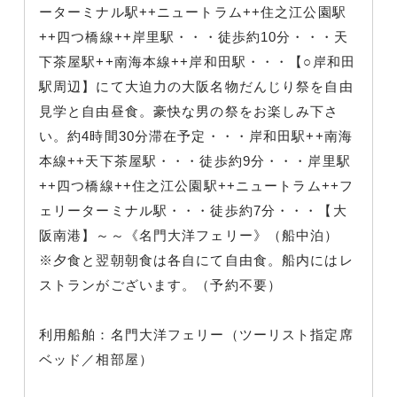
ーターミナル駅++ニュートラム++住之江公園駅
++四つ橋線++岸里駅・・・徒歩約10分・・・天
下茶屋駅++南海本線++岸和田駅・・・【○岸和田
駅周辺】にて大迫力の大阪名物だんじり祭を自由
見学と自由昼食。豪快な男の祭をお楽しみ下さ
い。約4時間30分滞在予定・・・岸和田駅++南海
本線++天下茶屋駅・・・徒歩約9分・・・岸里駅
++四つ橋線++住之江公園駅++ニュートラム++フ
ェリーターミナル駅・・・徒歩約7分・・・【大
阪南港】～～《名門大洋フェリー》（船中泊）
※夕食と翌朝朝食は各自にて自由食。船内にはレ
ストランがございます。（予約不要）
利用船舶：名門大洋フェリー（ツーリスト指定席
ベッド／相部屋）