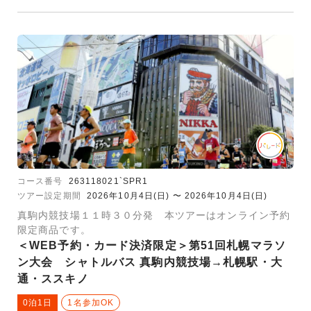
コース番号
263118021`SPR1
ツアー設定期間
2026年10月4日(日) 〜 2026年10月4日(日)
真駒内競技場１１時３０分発 本ツアーはオンライン予約
限定商品です。
＜WEB予約・カード決済限定＞第51回札幌マラソ
ン大会 シャトルバス 真駒内競技場→札幌駅・大
通・ススキノ
0泊1日
1名参加OK