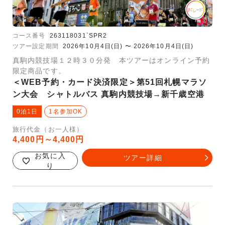
コース番号
263118031`SPR2
ツアー設定期間
2026年10月4日(日) 〜 2026年10月4日(日)
真駒内競技場１２時３０分発 本ツアーはオンライン予約
限定商品です。
＜WEB予約・カード決済限定＞第51回札幌マラソ
ン大会 シャトルバス 真駒内競技場→新千歳空港
0泊1日
1名参加OK
旅行代金（お一人様）
4,400円～4,400円
お気に入
ツアー詳細
り