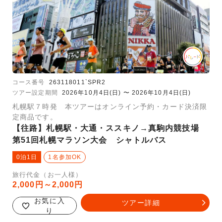
コース番号
263118011`SPR2
ツアー設定期間
2026年10月4日(日) 〜 2026年10月4日(日)
札幌駅７時発 本ツアーはオンライン予約・カード決済限
定商品です。
【往路】札幌駅・大通・ススキノ→真駒内競技場
第51回札幌マラソン大会 シャトルバス
0泊1日
1名参加OK
旅行代金（お一人様）
2,000円～2,000円
お気に入
ツアー詳細
り