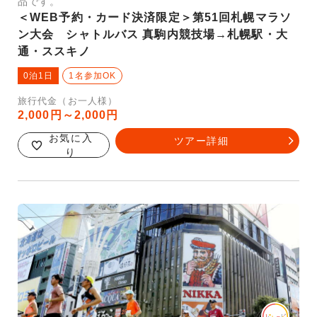
品です。
＜WEB予約・カード決済限定＞第51回札幌マラソ
ン大会 シャトルバス 真駒内競技場→札幌駅・大
通・ススキノ
0泊1日
1名参加OK
旅行代金（お一人様）
2,000円～2,000円
お気に入
ツアー詳細
り