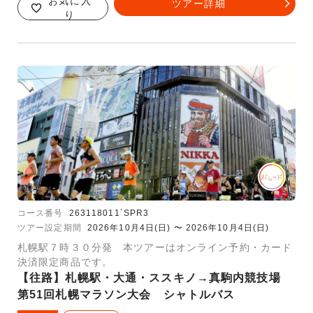
お気に入
ツアー詳細
り
コース番号
263118011`SPR3
ツアー設定期間
2026年10月4日(日) 〜 2026年10月4日(日)
札幌駅７時３０分発 本ツアーはオンライン予約・カード
決済限定商品です。
【往路】札幌駅・大通・ススキノ→真駒内競技場
第51回札幌マラソン大会 シャトルバス