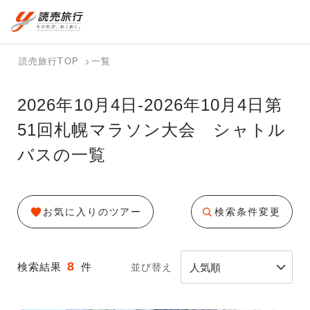
国内旅行トップ
海外旅行トップ
読売旅行TOP
一覧
バスツアー
海外特集か
個人旅行
テーマから
ホテル・宿
写真から探
国内特集か
2026年10月4日-2026年10月4日第
を探す
ら探す
（ブーケ）
探す
を探す
す
ら探す
を探す
51回札幌マラソン大会 シャトル
テーマから
写真から探
バスの一覧
探す
す
お気に入りのツアー
検索条件変更
8
検索結果
件
並び替え