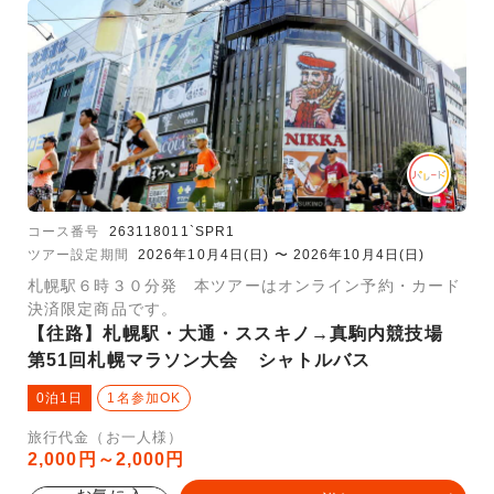
コース番号
263118011`SPR1
ツアー設定期間
2026年10月4日(日) 〜 2026年10月4日(日)
札幌駅６時３０分発 本ツアーはオンライン予約・カード
決済限定商品です。
【往路】札幌駅・大通・ススキノ→真駒内競技場
第51回札幌マラソン大会 シャトルバス
0泊1日
1名参加OK
旅行代金（お一人様）
2,000円～2,000円