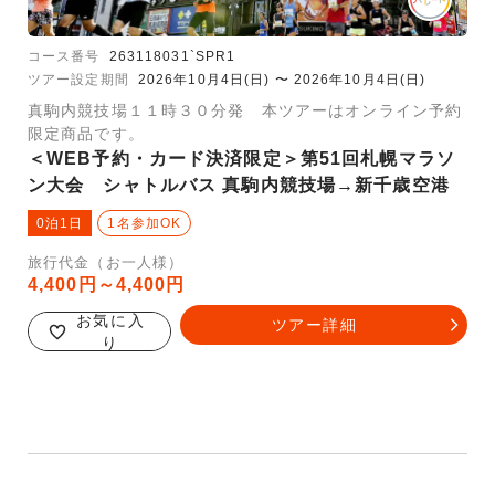
コース番号
263118031`SPR1
ツアー設定期間
2026年10月4日(日) 〜 2026年10月4日(日)
真駒内競技場１１時３０分発 本ツアーはオンライン予約
限定商品です。
＜WEB予約・カード決済限定＞第51回札幌マラソ
ン大会 シャトルバス 真駒内競技場→新千歳空港
0泊1日
1名参加OK
旅行代金（お一人様）
4,400円～4,400円
お気に入
ツアー詳細
り