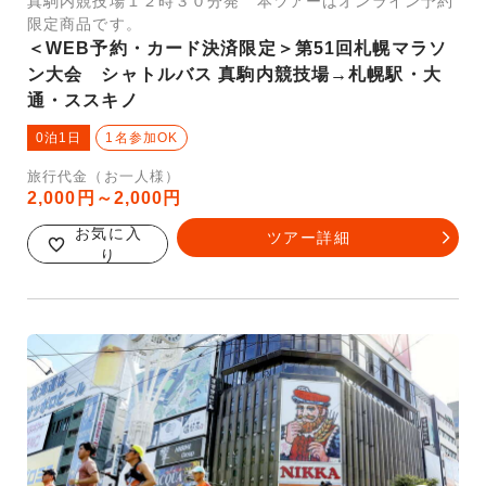
真駒内競技場１２時３０分発 本ツアーはオンライン予約
限定商品です。
＜WEB予約・カード決済限定＞第51回札幌マラソ
ン大会 シャトルバス 真駒内競技場→札幌駅・大
通・ススキノ
0泊1日
1名参加OK
旅行代金（お一人様）
2,000円～2,000円
お気に入
ツアー詳細
り