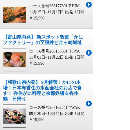
コース番号268177301`EHIM
11月15日~11月17日 出発
1日間
￥15,990
【富山県内発】 新スポット敦賀「かに
ファクトリー」の至福丼と金ヶ崎城址
コース番号266155501`TOYA
11月01日~11月22日 出発
1日間
￥15,990
【和歌山県内発】 9月解禁！かにの本
場！日本海香住の水産会社のお店で食
す！ 香住がに料理と余部鉄橋＆香住
鶴 日帰り
コース番号267162541`7WAK
09月20日~10月11日 出発
1日間
￥19,990