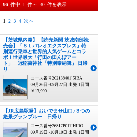
おすすめ順
96
件中
1
件～
30
件を表示
料金が安い順
月
日～
1
2
3
4
次へ
料金が高い順
月
日
【茨城県内発】 【読売新聞 茨城南部読
売会】「ＳＬパレオエクスプレス」特
別運行乗車と世界的人気ゲームとコラ
ボ！世界最大「行田の田んぼアー
ト」 冠稲荷神社「特別奉納舞」 日帰
り
コース番号262138401`5IBA
09月26日~09月27日 出発
1日間
￥13,990
【JR広島駅発】おいでませ山口♪３つの
絶景グランブルー 日帰り
コース番号26817P011`HIRO
09月19日~10月10日 出発
1日間