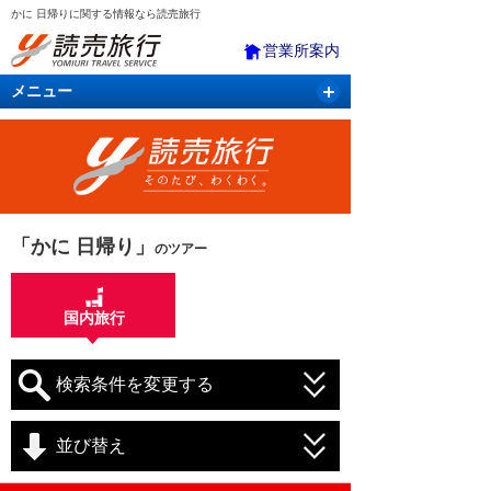
かに 日帰りに関する情報なら読売旅行
営業所案内
メニュー
国内旅行
バスツアー
海外旅行
クルーズ
航空・ＪＲ＋宿泊
航空券＆ホテル
「かに 日帰り」
のツアー
国内旅行
検索条件を変更する
並び替え