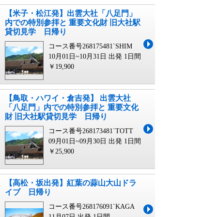
【米子・松江発】出雲大社「八足門」
内での特別参拝と 重要文化財 旧大社駅
貸切見学 日帰り
コース番号268175481`SHIM
10月01日~10月31日 出発
1日間
￥19,900
【鳥取・ハワイ・倉吉発】 出雲大社
「八足門」内での特別参拝と 重要文化
財 旧大社駅貸切見学 日帰り
コース番号268173481`TOTT
09月01日~09月30日 出発
1日間
￥25,900
【高松・坂出発】紅葉の蒜山大山ドラ
イブ 日帰り
コース番号268176091`KAGA
11月07日 出発
1日間