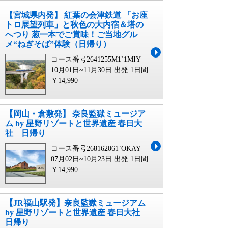
【宮城県内発】 紅葉の会津鉄道 「お座
トロ展望列車」と秋色の大内宿＆塔の
へつり 葱一本でご賞味！ご当地グル
メ“ねぎそば”体験（日帰り）
コース番号2641255M1`1MIY
10月01日~11月30日 出発
1日間
￥14,990
【岡山・倉敷発】 奈良監獄ミュージア
ム by 星野リゾートと世界遺産 春日大
社 日帰り
コース番号268162061`OKAY
07月02日~10月23日 出発
1日間
￥14,990
【JR福山駅発】奈良監獄ミュージアム
by 星野リゾートと世界遺産 春日大社
日帰り