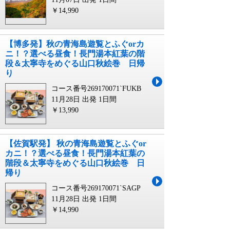
￥14,990
【博多発】秋の青海島遊覧とふぐorカ
ニ！？選べる昼食！長門湯本紅葉の階
段＆太寧寺をめぐる山口秋絵巻 日帰
り
コース番号269170071`FUKB
11月28日 出発
1日間
￥13,990
【佐賀駅発】 秋の青海島遊覧とふぐor
カニ！？選べる昼食！長門湯本紅葉の
階段＆太寧寺をめぐる山口秋絵巻 日
帰り
コース番号269170071`SAGP
11月28日 出発
1日間
￥14,990