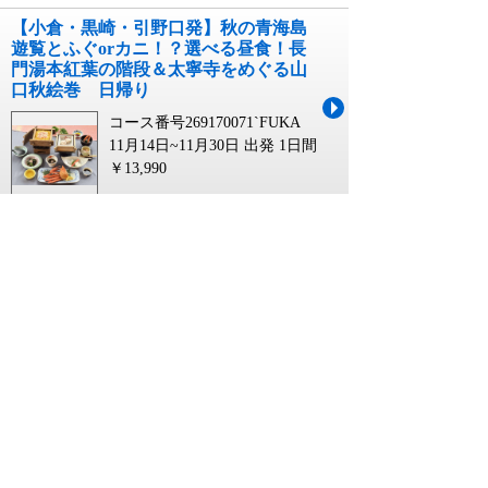
【小倉・黒崎・引野口発】秋の青海島
遊覧とふぐorカニ！？選べる昼食！長
門湯本紅葉の階段＆太寧寺をめぐる山
口秋絵巻 日帰り
コース番号269170071`FUKA
11月14日~11月30日 出発
1日間
￥13,990
【泉州地区発】 滋賀の絶景とグルメを
満喫！箱館山ロープウェイで楽しむコ
キアの秋色紀行 日帰り
コース番号267161381`1SEN
10月01日~10月18日 出発
1日間
￥14,990
【阪神エリア発】 滋賀の絶景とグルメ
を満喫！箱館山ロープウェイで楽しむ
コキアの秋色紀行 日帰り