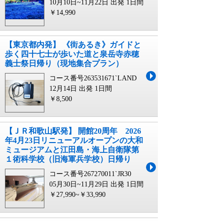
10月10日~11月22日 出発
1日間
￥14,990
【東京都内発】 《街あるき》ガイドと
歩く四十七士が歩いた道と泉岳寺赤穂
義士祭日帰り（現地集合プラン）
コース番号263531671`LAND
12月14日 出発
1日間
￥8,500
【ＪＲ和歌山駅発】 開館20周年 2026
年4月23日リニューアルオープンの大和
ミュージアムと江田島・海上自衛隊第
１術科学校（旧海軍兵学校）日帰り
コース番号267270011`JR30
05月30日~11月29日 出発
1日間
￥27,990~￥33,990