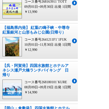
コース番号268163911`TOTT
09月01日~09月30日 出発
1日間
￥13,990
【福島県内発】 紅葉の鳴子峡・中尊寺
紅葉銀河と山形もみじ公園(日帰り）
コース番号2641211F1`1FUK
10月01日~11月30日 出発
1日間
￥12,990
【呉・阿賀発】四国水族館とホテルア
ネシス瀬戸大橋ランチバイキング 日
帰り
コース番号268180101`KURE
08月09日~09月19日 出発
1日間
￥14,990
【岡山・倉敷発】 四国水族館とホテル