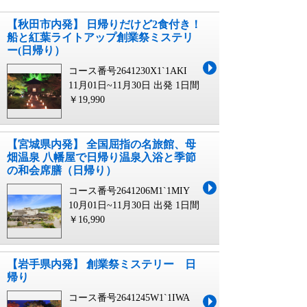
【秋田市内発】 日帰りだけど2食付き！
船と紅葉ライトアップ創業祭ミステリ
ー(日帰り）
コース番号2641230X1`1AKI
11月01日~11月30日 出発
1日間
￥19,990
【宮城県内発】 全国屈指の名旅館、母
畑温泉 八幡屋で日帰り温泉入浴と季節
の和会席膳（日帰り）
コース番号2641206M1`1MIY
10月01日~11月30日 出発
1日間
￥16,990
【岩手県内発】 創業祭ミステリー 日
帰り
コース番号2641245W1`1IWA