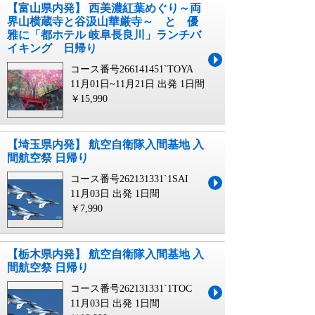
【富山県内発】 西美濃紅葉めぐり～両
界山横蔵寺と谷汲山華厳寺～ と 優
雅に「都ホテル 岐阜長良川」ランチバ
イキング 日帰り
コース番号266141451`TOYA
11月01日~11月21日 出発
1日間
￥15,990
【埼玉県内発】 航空自衛隊入間基地 入
間航空祭 日帰り
コース番号262131331`1SAI
11月03日 出発
1日間
￥7,990
【栃木県内発】 航空自衛隊入間基地 入
間航空祭 日帰り
コース番号262131331`1TOC
11月03日 出発
1日間