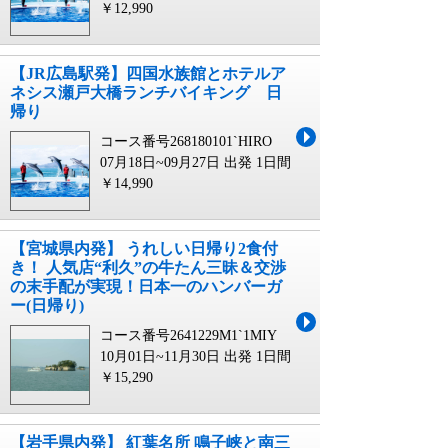
￥12,990
【JR広島駅発】四国水族館とホテルア
ネシス瀬戸大橋ランチバイキング 日
帰り
コース番号268180101`HIRO
07月18日~09月27日 出発
1日間
￥14,990
【宮城県内発】 うれしい日帰り2食付
き！ 人気店“利久”の牛たん三昧＆交渉
の末手配が実現！日本一のハンバーガ
ー(日帰り)
コース番号2641229M1`1MIY
10月01日~11月30日 出発
1日間
￥15,290
【岩手県内発】 紅葉名所 鳴子峡と南三