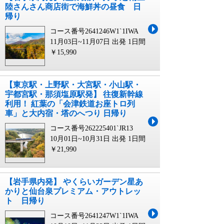
陸さんさん商店街で海鮮丼の昼食 日
帰り
コース番号2641246W1`1IWA
11月03日~11月07日 出発
1日間
￥15,990
【東京駅・上野駅・大宮駅・小山駅・
宇都宮駅・那須塩原駅発】 往復新幹線
利用！ 紅葉の「会津鉄道お座トロ列
車」と大内宿・塔のへつり 日帰り
コース番号262225401`JR13
10月01日~10月31日 出発
1日間
￥21,990
【岩手県内発】 やくらいガーデン星あ
かりと仙台泉プレミアム・アウトレッ
ト 日帰り
コース番号2641247W1`1IWA