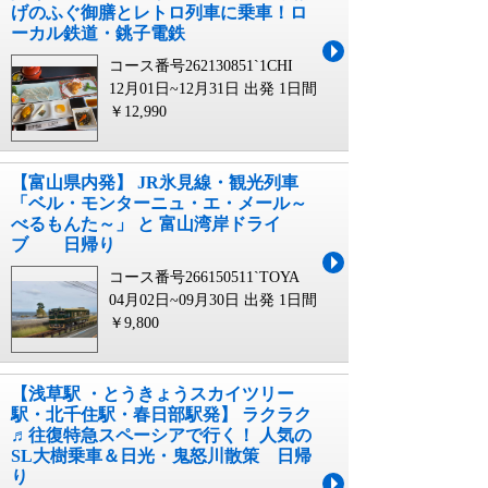
げのふぐ御膳とレトロ列車に乗車！ロ
ーカル鉄道・銚子電鉄
コース番号262130851`1CHI
12月01日~12月31日 出発
1日間
￥12,990
【富山県内発】 JR氷見線・観光列車
「ベル・モンターニュ・エ・メール～
べるもんた～」 と 富山湾岸ドライ
ブ 日帰り
コース番号266150511`TOYA
04月02日~09月30日 出発
1日間
￥9,800
【浅草駅 ・とうきょうスカイツリー
駅・北千住駅・春日部駅発】 ラクラク
♬往復特急スペーシアで行く！ 人気の
SL大樹乗車＆日光・鬼怒川散策 日帰
り