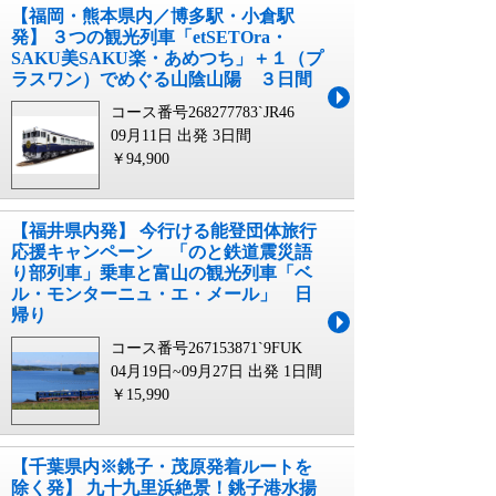
【福岡・熊本県内／博多駅・小倉駅
発】 ３つの観光列車「etSETOra・
SAKU美SAKU楽・あめつち」＋１（プ
ラスワン）でめぐる山陰山陽 ３日間
コース番号268277783`JR46
09月11日 出発
3日間
￥94,900
【福井県内発】 今行ける能登団体旅行
応援キャンペーン 「のと鉄道震災語
り部列車」乗車と富山の観光列車「ベ
ル・モンターニュ・エ・メール」 日
帰り
コース番号267153871`9FUK
04月19日~09月27日 出発
1日間
￥15,990
【千葉県内※銚子・茂原発着ルートを
除く発】 九十九里浜絶景！銚子港水揚