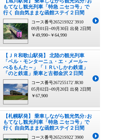
【旭川駅発】 乗車しながら観光気分♪お
もてなし観光列車「特急 ニセコ号」で
行く 自由気ままな函館ステイ２日間
コース番号26521S922`3910
09月01日~09月30日 出発
2日間
￥49,990~￥64,990
【ＪＲ和歌山駅発】 北陸の観光列車
「ベル・モンターニュ・エ・メール～
べるもんた～」「ＩＲいしかわ鉄道」
「のと鉄道」乗車と古都金沢２日間
コース番号267255172`JR30
05月02日~09月20日 出発
2日間
￥67,900
【札幌駅発】 乗車しながら観光気分♪お
もてなし観光列車「特急 ニセコ号」で
行く 自由気ままな函館ステイ２日間
コース番号26521S922`3900