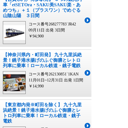
車「etSETOra・SAKU美SAKU楽・あ
めつち」＋１（プラスワン）でめぐる
山陰山陽 ３日間
コース番号268277783`JR42
09月11日 出発
3日間
￥94,900
【神奈川県内・町田発】 九十九里浜絶
景！銚子港水揚げのふぐ御膳とレトロ
列車に乗車！ローカル鉄道・銚子電鉄
コース番号262130851`1KAN
11月01日~12月31日 出発
1日間
￥14,990
【東京都内発※町田を除く】 九十九里
浜絶景！銚子港水揚げのふぐ御膳とレ
トロ列車に乗車！ローカル鉄道・銚子
電鉄