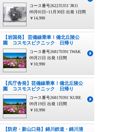
コース番号262235351`JR11
09月01日~11月30日 出発
1日間
￥14,990
【岩国発】 芸備線乗車！備北丘陵公
園 コスモスピクニック 日帰り
コース番号268170391`IWAK
09月21日 出発
1日間
￥10,990
【呉庁舎発】芸備線乗車！備北丘陵公
園 コスモスピクニック 日帰り
コース番号268170391`KURE
09月19日 出発
1日間
￥10,990
【防府・新山口発】錦川鉄道・錦川清