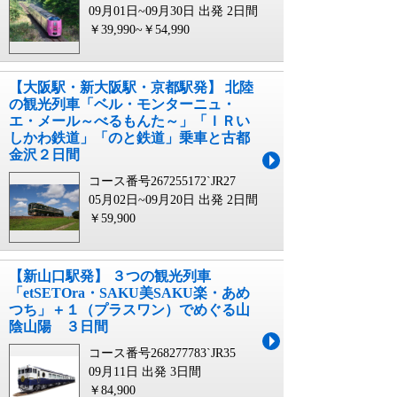
09月01日~09月30日 出発
2日間
￥39,990~￥54,990
【大阪駅・新大阪駅・京都駅発】 北陸
の観光列車「ベル・モンターニュ・
エ・メール～べるもんた～」「ＩＲい
しかわ鉄道」「のと鉄道」乗車と古都
金沢２日間
コース番号267255172`JR27
05月02日~09月20日 出発
2日間
￥59,900
【新山口駅発】 ３つの観光列車
「etSETOra・SAKU美SAKU楽・あめ
つち」＋１（プラスワン）でめぐる山
陰山陽 ３日間
コース番号268277783`JR35
09月11日 出発
3日間
￥84,900