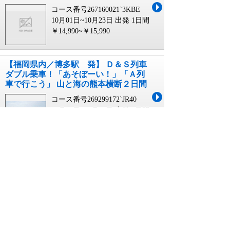
コース番号267160021`3KBE
10月01日~10月23日 出発
1日間
￥14,990~￥15,990
【福岡県内／博多駅 発】 Ｄ＆Ｓ列車
ダブル乗車！「あそぼーい！」「Ａ列
車で行こう」 山と海の熊本横断２日間
コース番号269299172`JR40
10月30日~12月19日 出発
2日間
￥47,900~￥75,900
【岡山駅・福山駅・広島駅発】 Ｄ＆Ｓ
列車ダブル乗車！「あそぼーい！」
「Ａ列車で行こう」 山と海の熊本横断
２日間
コース番号269299172`JR33
10月30日~12月19日 出発
2日間
￥62,900~￥90,900