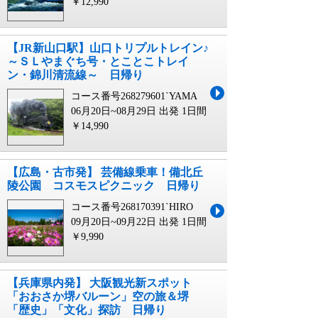
￥12,990
【JR新山口駅】山口トリプルトレイン♪
～ＳＬやまぐち号・とことこトレイ
ン・錦川清流線～ 日帰り
コース番号268279601`YAMA
06月20日~08月29日 出発
1日間
￥14,990
【広島・古市発】 芸備線乗車！備北丘
陵公園 コスモスピクニック 日帰り
コース番号268170391`HIRO
09月20日~09月22日 出発
1日間
￥9,990
【兵庫県内発】 大阪観光新スポット
「おおさか堺バルーン」空の旅＆堺
「歴史」「文化」探訪 日帰り