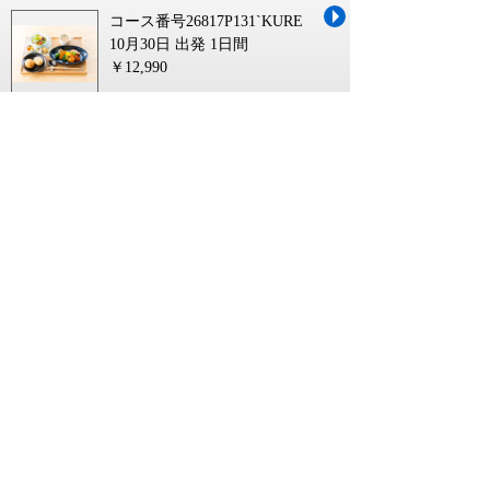
コース番号26817P131`KURE
10月30日 出発
1日間
￥12,990
わいず 倶楽部 ホームページに関連するキーワ
ード
ワイズ 倶楽部
わいず 倶楽部
読売 わいず 倶楽部
わいず 倶楽部 事務局
わいず 倶楽部 読売旅行
わいず 倶楽部 読売新聞