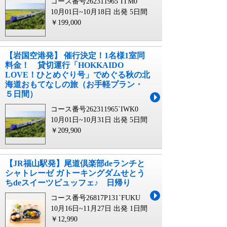
コース番号262311965`ITM0
10月01日~10月18日 出発
5日間
￥199,000
【岩国空港発】 催行決定！1名様1室同
料金！ 貸切運行「HOKKAIDO
LOVE！ひとめぐり号」でめぐる秋の北
海道おもてなしの旅（お手軽プラン・
５日間）
コース番号262311965`IWK0
10月01日~10月31日 出発
5日間
￥209,900
【JR福山駅発】尾道倶楽部deランチと
シャトレーゼ ガトーキングダムせとう
ちdeスイーツビュッフェ♪ 日帰り
コース番号26817P131`FUKU
10月16日~11月27日 出発
1日間
￥12,990