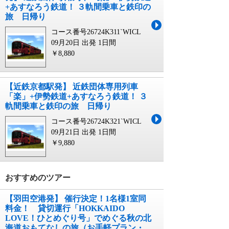
+あすなろう鉄道！ ３軌間乗車と鉄印の
旅 日帰り
コース番号26724K311`WICL
09月20日 出発
1日間
￥8,880
【近鉄京都駅発】 近鉄団体専用列⾞
「楽」+伊勢鉄道+あすなろう鉄道！ ３
軌間乗車と鉄印の旅 日帰り
コース番号26724K321`WICL
09月21日 出発
1日間
￥9,880
おすすめのツアー
【羽田空港発】 催行決定！1名様1室同
料金！ 貸切運行「HOKKAIDO
LOVE！ひとめぐり号」でめぐる秋の北
海道おもてなしの旅（お手軽プラン・