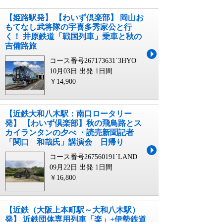
【姫路駅発】 【わいず倶楽部】 岡山お
もてなし武将隊の宇喜多秀家公と行
く！ 井原鉄道「戦国列車」乗車と秋の
吉備路旅
コース番号267173631`3HYO
10月03日 出発
1日間
￥14,900
【近鉄大和八木駅：南口ロータリー
発】 【わいず倶楽部】秋の飛鳥路とス
カイランタンの夕べ ・読売新聞記者
「関口 和哉氏」講演会 日帰り
コース番号267560191`LAND
09月22日 出発
1日間
￥16,800
【近鉄（大阪上本町駅～大和八木駅）
発】 近鉄団体専用列⾞「楽」+伊勢鉄道