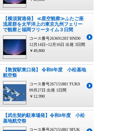
【横須賀港発】 ≪星空観察≫ふたご座
流星群を太平洋上の東京九州フェリー
で観察と福岡フリータイム３日間
コース番号263691203`HND0
12月14日~12月16日 出発
3日間
￥49,800
【敦賀駅東口発】 令和8年度 小松基地
航空祭
コース番号267151881`FUK9
09月27日 出発
1日間
￥12,990
【武生契約駐車場発】令和8年度 小松
基地航空祭
コース番号267151881`9FUK