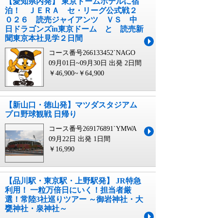
【愛知県内発】 東京ドームホテルに宿
泊！ ＪＥＲＡ セ・リーグ公式戦２
０２６ 読売ジャイアンツ ＶＳ 中
日ドラゴンズin東京ドーム と 読売新
聞東京本社見学２日間
コース番号266133452`NAGO
09月01日~09月30日 出発
2日間
￥46,900~￥64,900
【新山口・徳山発】マツダスタジアム
プロ野球観戦 日帰り
コース番号269176891`YMWA
09月22日 出発
1日間
￥16,990
【品川駅・東京駅・上野駅発】 JR特急
利用！ 一粒万倍日にいく！担当者厳
選！常陸3社巡りツアー ～御岩神社・大
甕神社・泉神社～