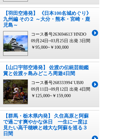
【羽田空港発】 《日本100名城めぐり》
九州編 その２ ～大分・熊本・宮崎・鹿
児島～
コース番号263694613`HNDO
09月24日~03月25日 出発
3日間
￥95,000~￥100,000
【山口宇部空港発】 佐渡の伝統芸能鑑
賞と佐渡ヶ島みどころ周遊4日間
コース番号268333994`UBJ0
09月11日~09月12日 出発
4日間
￥125,000~￥159,000
【群馬・栃木県内発】 久住高原と阿蘇
で過ごす爽やかな休日 一生に一度は
見たい高千穂峡と雄大な阿蘇を巡る３
日間