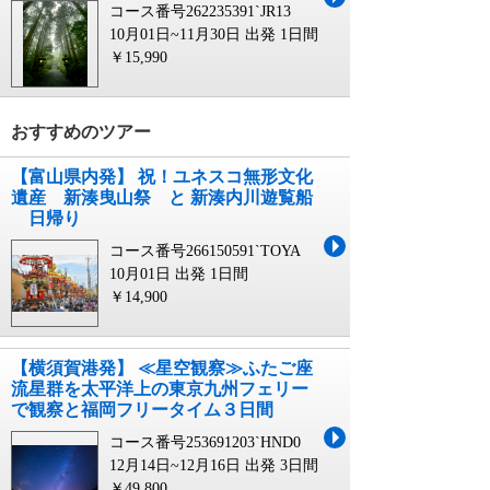
コース番号262235391`JR13
10月01日~11月30日 出発
1日間
￥15,990
おすすめのツアー
【富山県内発】 祝！ユネスコ無形文化
遺産 新湊曳山祭 と 新湊内川遊覧船
日帰り
コース番号266150591`TOYA
10月01日 出発
1日間
￥14,900
【横須賀港発】 ≪星空観察≫ふたご座
流星群を太平洋上の東京九州フェリー
で観察と福岡フリータイム３日間
コース番号253691203`HND0
12月14日~12月16日 出発
3日間
￥49,800