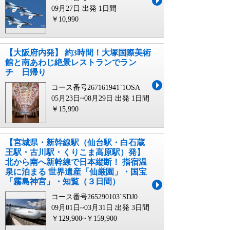
09月27日 出発
1日間
￥10,990
【大阪府内発】 約3時間！大塚国際美術
館と南あわじ絶景レストランでラン
チ 日帰り
コース番号267161941`1OSA
05月23日~08月29日 出発
1日間
￥15,990
【宮城県・新幹線駅（仙台駅・白石蔵
王駅・古川駅・くりこま高原駅）発】
北から南へ新幹線で日本縦断！ 指宿温
泉に泊まる 世界遺産「仙厳園」・国宝
「霧島神宮」・知覧（３日間）
コース番号265290103`SDJ0
09月01日~03月31日 出発
3日間
￥129,900~￥159,900